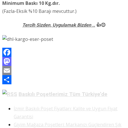
Minimum Baskı 10 Kg.dır.
(Fazla-Eksik %10 Barajı mevcuttur.)
Tercih Sizden, Uygulamak Bizden ..
👍😊
Facebook
Mastodon
Email
Share
Baskılı Poşetlerimiz Tüm Türkiye’de
İzmir Baskılı Poşet Fiyatları: Kalite ve Uygun Fiyat
Garantisi
Giyim Mağaza Poşetleri: Markanızı Güçlendiren Şık