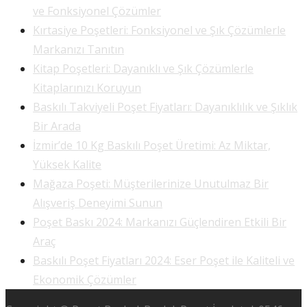
ve Fonksiyonel Çözümler
Kırtasiye Poşetleri: Fonksiyonel ve Şık Çözümlerle
Markanızı Tanıtın
Kitap Poşetleri: Dayanıklı ve Şık Çözümlerle
Kitaplarınızı Koruyun
Baskılı Takviyeli Poşet Fiyatları: Dayanıklılık ve Şıklık
Bir Arada
İzmir’de 10 Kg Baskılı Poşet Üretimi: Az Miktar,
Yüksek Kalite
Mağaza Poşeti: Müşterilerinize Unutulmaz Bir
Alışveriş Deneyimi Sunun
Poşet Baskı 2024: Markanızı Güçlendiren Etkili Bir
Araç
Baskılı Poşet Fiyatları 2024: Eser Poşet ile Kaliteli ve
Ekonomik Çözümler