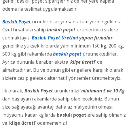
geneli baskılı poşet siparişleriniz de her yere kapıda
ödeme ile teslimat uygulamaktadır.
Baskılı Poşet
ürünlerini arıyorsanız tam yerine geldiniz.
Özel fırsatlara sahip
baskılı poşet
ürünlerimizi sizlere
sunmaktayız.
Baskılı Poşet Üretimi
yapan firmalar
genellikle yüksek kilolarda yani minimum 150 kg, 200 kg,
500 kg gibi rakamlarda
baskılı poşet
üretmektedirler.
Ayrıca bununla beraber ekstra ‘
klişe ücreti
‘ de
almaktadırlar. Bu ve bunun gibi engellere karşılık olarak
sizlere cazip gelecek alternatif yöntemler üretmekteyiz.
İlk olarak,
Baskılı Poşet
ürünlerinizi ‘
minimum 5 ve 10 Kg
‘
dan başlayan rakamlarda sahip olabileceksiniz. Bunun
size sağlayacağı avantajı daha az maliyetinin olması,
ihtiyacınız kadar kg’larda
baskılı poşet
lere sahip olmanız
ve ‘
klişe ücreti
‘ ödememeniz !