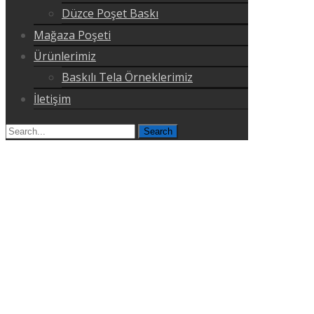
Düzce Poşet Baskı
Mağaza Poşeti
Ürünlerimiz
Baskılı Tela Örneklerimiz
İletişim
Search
for: