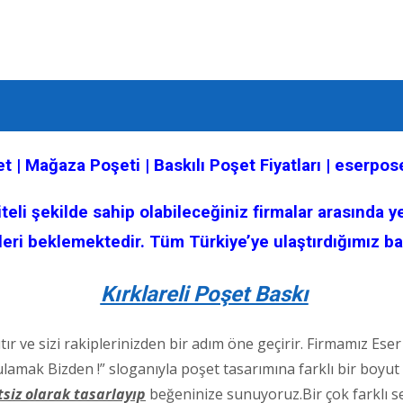
et | Mağaza Poşeti | Baskılı Poşet Fiyatları | eserpo
eli şekilde sahip olabileceğiniz firmalar arasında ye
izleri beklemektedir. Tüm Türkiye’ye ulaştırdığımız bas
Kırklareli Poşet Baskı
ıtır ve sizi rakiplerinizden bir adım öne geçirir. Firmamız E
ak Bizden !” sloganıyla poşet tasarımına farklı bir boyut get
tsiz olarak tasarlayıp
beğeninize sunuyoruz.Bir çok farklı se