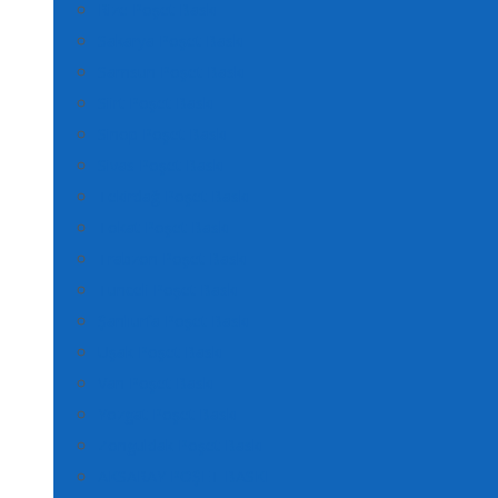
Rize Poşet Baskı
Sakarya Poşet Baskı
Samsun Poşet Baskı
Siirt Poşet Baskı
Sinop Poşet Baskı
Sivas Poşet Baskı
Tekirdağ Poşet Baskı
Tokat Poşet Baskı
Trabzon Poşet Baskı
Tunceli Poşet Baskı
Şanlıurfa Poşet Baskı
Uşak Poşet Baskı
Van Poşet Baskı
Yozgat Poşet Baskı
Zonguldak Poşet Baskı
AKSARAY POŞET BASKI