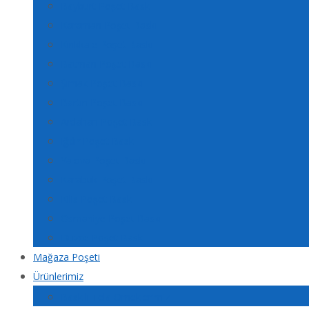
Bayburt Poşet Baskı
Karaman Poşet Baskı
Kırıkkale Poşet Baskı
Batman Poşet Baskı
Şırnak Poşet Baskı
Bartın Poşet Baskı
Ardahan Poşet Baskı
Iğdır Poşet Baskı
Yalova Poşet Baskı
Karabük Poşet Baskı
Kilis Poşet Baskı
Osmaniye Poşet Baskı
Düzce Poşet Baskı
Mağaza Poşeti
Ürünlerimiz
Baskılı Tela Örneklerimiz