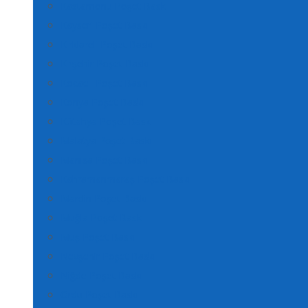
Kastamonu Poşet Baskı
Kayseri Poşet Baskı
Kırklareli Poşet Baskı
Kırşehir Poşet Baskı
Kocaeli Poşet Baskı
Konya Poşet Baskı
Kütahya Poşet Baskı
Malatya Poşet Baskı
Manisa Poşet Baskı
Kahramanmaraş Poşet Baskı
Mardin Poşet Baskı
Muğla Poşet Baskı
Muş Poşet Baskı
Nevşehir Poşet Baskı
Niğde Poşet Baskı
Ordu Poşet Baskı