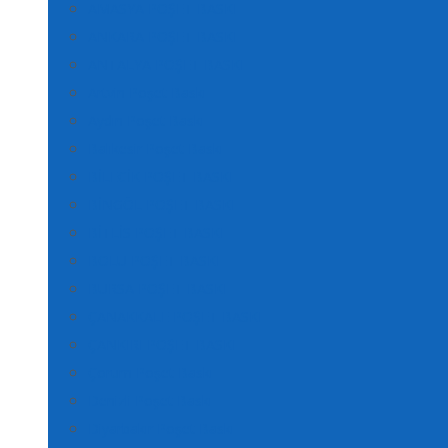
AMASYA POŞET BASKI
ANKARA POŞET BASKI
ANTALYA POŞET BASKI
Artvin Poşet Baskı
Aydın Poşet Baskı
Balıkesir Poşet Baskı
BİLECİK POŞET BASKI
BİNGÖL POŞET BASKI
BİTLİS POŞET BASKI
BOLU POŞET BASKI
BURSA POŞET BASKI
ÇANAKKALE POŞET BASKI
ÇANKIRI POŞET BASKI
Çorum Poşet Baskı
Denizli Poşet Baskı
Diyarbakır Poşet Baskı