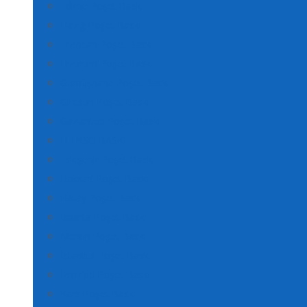
Edirne Poşet Baskı
Elazığ Poşet Baskı
Erzincan Poşet Baskı
Erzurum Poşet Baskı
Gümüşhane Poşet Baskı
Giresun Poşet Baskı
Gaziantep Poşet Baskı
FLEKSO BASKI
Eskişehir Poşet Baskı
Hakkari Poşet Baskı
Hatay Poşet Baskı
Isparta Poşet Baskı
Mersin Poşet Baskı
İstanbul Poşet Baskı
İzmir’de Poşet Baskı
Kars Poşet Baskı