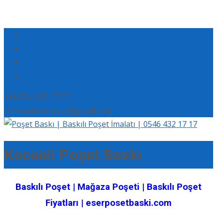
+90 554 165 17 17
eserbaskimerkezi@gmail.com
Kocaeli Poşet Baskı
Baskılı Poşet | Mağaza Poşeti | Baskılı Poşet
Fiyatları | eserposetbaski.com