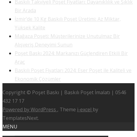
Baskılı Takviyeli Poşet Fiyatları: Dayanıklılık ve Şıklık
Bir Arada
İzmir’de 10 Kg Baskılı Poşet Üretimi: Az Miktar,
Yüksek Kalite
Mağaza Poşeti: Müşterilerinize Unutulmaz Bir
Alışveriş Deneyimi Sunun
Poşet Baskı 2024: Markanızı Güçlendiren Etkili Bir
Araç
Baskılı Poşet Fiyatları 2024: Eser Poşet ile Kaliteli ve
Ekonomik Çözümler
Copyright © Poşet Baskı | Baskılı Poşet İmalatı | 0546
432 17 17
Powered by WordPress
, Theme
i-excel
by
TemplatesNext.
MENU