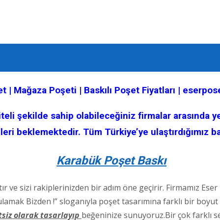
et | Mağaza Poşeti | Baskılı Poşet Fiyatları | eserpo
eli şekilde sahip olabileceğiniz firmalar arasında ye
sizleri beklemektedir. Tüm Türkiye’ye ulaştırdığımız b
Karabük Poşet Baskı
ır ve sizi rakiplerinizden bir adım öne geçirir. Firmamız Es
mak Bizden !” sloganıyla poşet tasarımına farklı bir boyut g
tsiz olarak tasarlayıp
beğeninize sunuyoruz.Bir çok farklı se