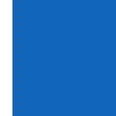
Kastamonu Poşet Baskı
Kayseri Poşet Baskı
Kırklareli Poşet Baskı
Kırşehir Poşet Baskı
Kocaeli Poşet Baskı
Konya Poşet Baskı
Kütahya Poşet Baskı
Malatya Poşet Baskı
Manisa Poşet Baskı
Kahramanmaraş Poşet Baskı
Mardin Poşet Baskı
Muğla Poşet Baskı
Muş Poşet Baskı
Nevşehir Poşet Baskı
Niğde Poşet Baskı
Ordu Poşet Baskı