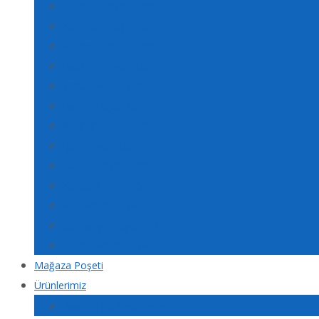
Bayburt Poşet Baskı
Karaman Poşet Baskı
Kırıkkale Poşet Baskı
Batman Poşet Baskı
Şırnak Poşet Baskı
Bartın Poşet Baskı
Ardahan Poşet Baskı
Iğdır Poşet Baskı
Yalova Poşet Baskı
Karabük Poşet Baskı
Kilis Poşet Baskı
Osmaniye Poşet Baskı
Düzce Poşet Baskı
Mağaza Poşeti
Ürünlerimiz
Baskılı Tela Örneklerimiz