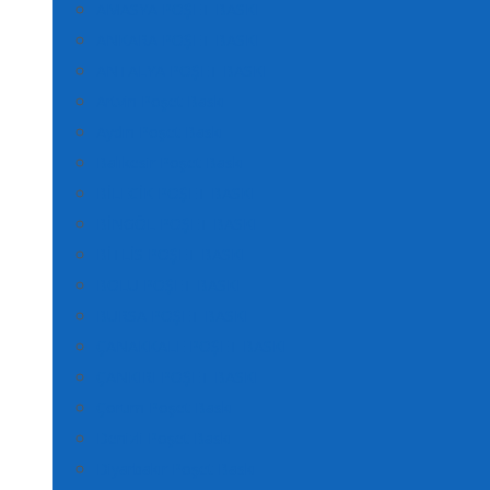
AMASYA POŞET BASKI
ANKARA POŞET BASKI
ANTALYA POŞET BASKI
Artvin Poşet Baskı
Aydın Poşet Baskı
Balıkesir Poşet Baskı
BİLECİK POŞET BASKI
BİNGÖL POŞET BASKI
BİTLİS POŞET BASKI
BOLU POŞET BASKI
BURSA POŞET BASKI
ÇANAKKALE POŞET BASKI
ÇANKIRI POŞET BASKI
Çorum Poşet Baskı
Denizli Poşet Baskı
Diyarbakır Poşet Baskı