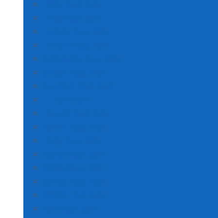
Edirne Poşet Baskı
Elazığ Poşet Baskı
Erzincan Poşet Baskı
Erzurum Poşet Baskı
Gümüşhane Poşet Baskı
Giresun Poşet Baskı
Gaziantep Poşet Baskı
FLEKSO BASKI
Eskişehir Poşet Baskı
Hakkari Poşet Baskı
Hatay Poşet Baskı
Isparta Poşet Baskı
Mersin Poşet Baskı
İstanbul Poşet Baskı
İzmir’de Poşet Baskı
Kars Poşet Baskı