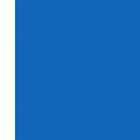
Rize Poşet Baskı
Sakarya Poşet Baskı
Samsun Poşet Baskı
Siirt Poşet Baskı
Sinop Poşet Baskı
Sivas Poşet Baskı
Tekirdağ Poşet Baskı
Tokat Poşet Baskı
Trabzon Poşet Baskı
Tunceli Poşet Baskı
Şanlıurfa Poşet Baskı
Uşak Poşet Baskı
Van Poşet Baskı
Yozgat Poşet Baskı
Zonguldak Poşet Baskı
AKSARAY POŞET BASKI