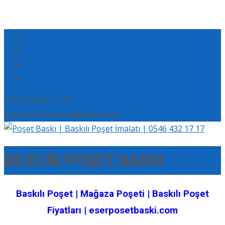
+90 554 165 17 17
eserbaskimerkezi@gmail.com
BİLECİK POŞET BASKI
Baskılı Poşet | Mağaza Poşeti | Baskılı Poşet
Fiyatları | eserposetbaski.com