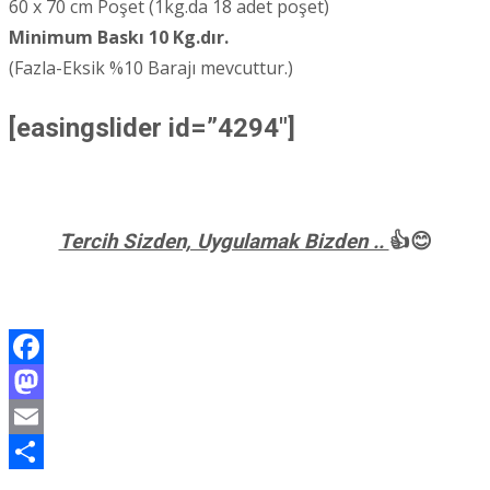
60 x 70 cm Poşet (1kg.da 18 adet poşet)
Minimum Baskı 10 Kg.dır.
(Fazla-Eksik %10 Barajı mevcuttur.)
[easingslider id=”4294″]
Tercih Sizden, Uygulamak Bizden ..
👍😊
Facebook
Mastodon
Email
Share