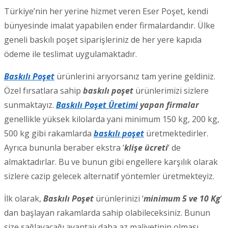
Türkiye’nin her yerine hizmet veren Eser Poşet, kendi
bünyesinde imalat yapabilen ender firmalardandır. Ülke
geneli baskılı poşet siparişleriniz de her yere kapıda
ödeme ile teslimat uygulamaktadır.
Baskılı Poşet
ürünlerini arıyorsanız tam yerine geldiniz.
Özel fırsatlara sahip
baskılı poşet
ürünlerimizi sizlere
sunmaktayız.
Baskılı Poşet Üretimi
yapan firmalar
genellikle yüksek kilolarda yani minimum 150 kg, 200 kg,
500 kg gibi rakamlarda
baskılı poşet
üretmektedirler.
Ayrıca bununla beraber ekstra ‘
klişe ücreti
‘ de
almaktadırlar. Bu ve bunun gibi engellere karşılık olarak
sizlere cazip gelecek alternatif yöntemler üretmekteyiz.
İlk olarak,
Baskılı Poşet
ürünlerinizi ‘
minimum 5 ve 10 Kg
‘
dan başlayan rakamlarda sahip olabileceksiniz. Bunun
size sağlayacağı avantajı daha az maliyetinin olması,