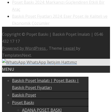
Poşet Baskı 2024: Markanızı Güçlendiren Etkili Bir
Araç
Baskılı Poşet Fiyatları 2024: Eser Poşet ile Kaliteli ve
Ekonomik Çözümler
Copyright © Poşet Baskı | Baskılı Poşet İmalatı | 0546
432 17 17
Powered by WordPress
, Theme
i-excel
by
TemplatesNext.
WhatsApp İletişim Hattımız
MENU
Baskılı Poşet İmalatı | Poşet Baskı |
Baskılı Poşet Fiyatları
Baskılı Poşet
Poşet Baskı
ADANA POŞET BASKI