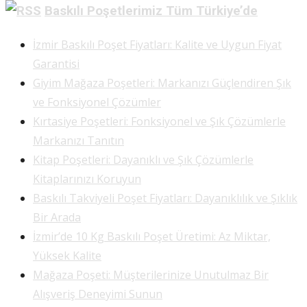
Baskılı Poşetlerimiz Tüm Türkiye’de
İzmir Baskılı Poşet Fiyatları: Kalite ve Uygun Fiyat
Garantisi
Giyim Mağaza Poşetleri: Markanızı Güçlendiren Şık
ve Fonksiyonel Çözümler
Kırtasiye Poşetleri: Fonksiyonel ve Şık Çözümlerle
Markanızı Tanıtın
Kitap Poşetleri: Dayanıklı ve Şık Çözümlerle
Kitaplarınızı Koruyun
Baskılı Takviyeli Poşet Fiyatları: Dayanıklılık ve Şıklık
Bir Arada
İzmir’de 10 Kg Baskılı Poşet Üretimi: Az Miktar,
Yüksek Kalite
Mağaza Poşeti: Müşterilerinize Unutulmaz Bir
Alışveriş Deneyimi Sunun