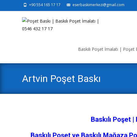
+90 554 165 17 17
eserbaskimerkezi@gmail.com
Skip
to
Baskılı Poşet İmalatı | Poşet B
content
Artvin Poşet Baskı
Baskılı Poşet |
Baskılı Poşet ve Baskılı Mağaza Poş