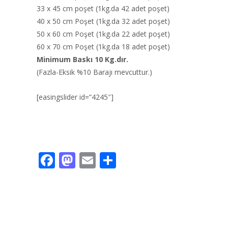
33 x 45 cm poşet (1kg.da 42 adet poşet)
40 x 50 cm Poşet (1kg.da 32 adet poşet)
50 x 60 cm Poşet (1kg.da 22 adet poşet)
60 x 70 cm Poşet (1kg.da 18 adet poşet)
Minimum Baskı 10 Kg.dır.
(Fazla-Eksik %10 Barajı mevcuttur.)
[easingslider id=”4245″]
F
M
E
S
ac
as
m
h
e
to
ai
ar
b
d
l
e
o
o