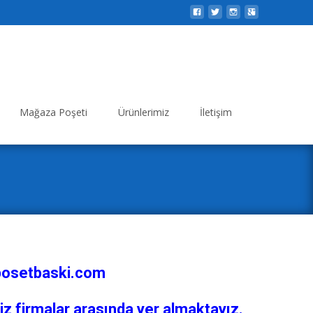
Search
Mağaza Poşeti
Ürünlerimiz
İletişim
for:
erposetbaski.com
iz firmalar arasında yer almaktayız.