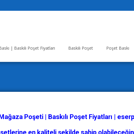
askı | Baskılı Poşet Fiyatları
Baskılı Poşet
Poşet Baskı
 Mağaza Poşeti | Baskılı Poşet Fiyatları | es
etlerine en kaliteli şekilde sahip olabileceğin