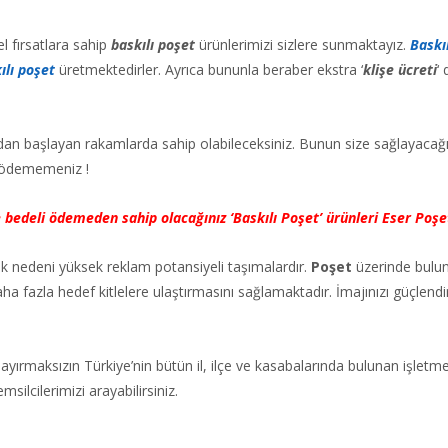
l fırsatlara sahip
baskılı poşet
ürünlerimizi sizlere sunmaktayız.
Baskı
ılı poşet
üretmektedirler. Ayrıca bununla beraber ekstra ‘
klişe ücreti
‘
 dan başlayan rakamlarda sahip olabileceksiniz. Bunun size sağlayacağı 
 ödememeniz !
e bedeli ödemeden sahip olacağınız ‘Baskılı Poşet’ ürünleri Eser Poşe
ük nedeni yüksek reklam potansiyeli taşımalardır.
Poşet
üzerinde buluna
aha fazla hedef kitlelere ulaştırmasını sağlamaktadır. İmajınızı güçlendi
ayırmaksızın Türkiye’nin bütün il, ilçe ve kasabalarında bulunan işletm
ilcilerimizi arayabilirsiniz.