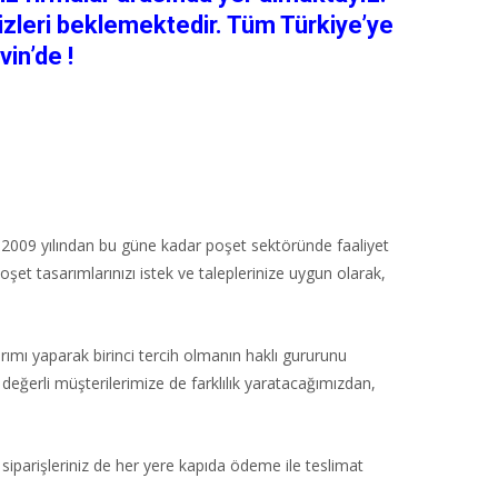
 sizleri beklemektedir. Tüm Türkiye’ye
vin’de !
kı 2009 yılından bu güne kadar poşet sektöründe faaliyet
Poşet tasarımlarınızı istek ve taleplerinize uygun olarak,
arımı yaparak birinci tercih olmanın haklı gururunu
 değerli müşterilerimize de farklılık yaratacağımızdan,
siparişleriniz de her yere kapıda ödeme ile teslimat