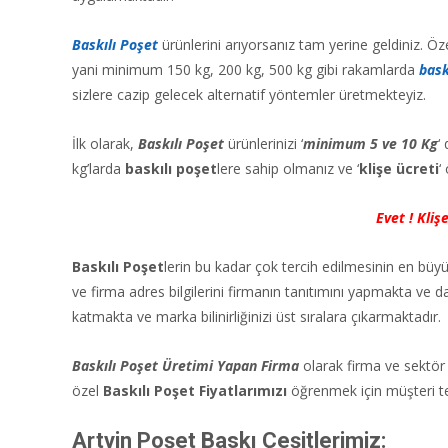
Baskılı Poşet
ürünlerini arıyorsanız tam yerine geldiniz. Öze
yani minimum 150 kg, 200 kg, 500 kg gibi rakamlarda
bask
sizlere cazip gelecek alternatif yöntemler üretmekteyiz.
İlk olarak,
Baskılı Poşet
ürünlerinizi ‘
minimum 5 ve 10 Kg
‘
kg’larda
baskılı poşet
lere sahip olmanız ve ‘
klişe ücreti
‘
Evet ! Kliş
Baskılı Poşet
lerin bu kadar çok tercih edilmesinin en büy
ve firma adres bilgilerini firmanın tanıtımını yapmakta ve d
katmakta ve marka bilinirliğinizi üst sıralara çıkarmaktadır.
Baskılı Poşet Üretimi Yapan Firma
olarak firma ve sektör 
özel
Baskılı Poşet Fiyatlarımızı
öğrenmek için müşteri tems
Artvin Poşet Baskı Çeşitlerimiz: