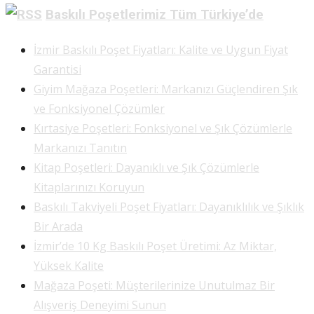
Share
Baskılı Poşetlerimiz Tüm Türkiye’de
İzmir Baskılı Poşet Fiyatları: Kalite ve Uygun Fiyat
Garantisi
Giyim Mağaza Poşetleri: Markanızı Güçlendiren Şık
ve Fonksiyonel Çözümler
Kırtasiye Poşetleri: Fonksiyonel ve Şık Çözümlerle
Markanızı Tanıtın
Kitap Poşetleri: Dayanıklı ve Şık Çözümlerle
Kitaplarınızı Koruyun
Baskılı Takviyeli Poşet Fiyatları: Dayanıklılık ve Şıklık
Bir Arada
İzmir’de 10 Kg Baskılı Poşet Üretimi: Az Miktar,
Yüksek Kalite
Mağaza Poşeti: Müşterilerinize Unutulmaz Bir
Alışveriş Deneyimi Sunun