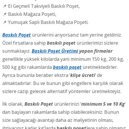
📌 El Geçmeli Takviyeli Baskılı Poşet,
📌 Baskılı Mağaza Poşeti,
📌 Yumuşak Saplı Baskılı Mağaza Poşeti.
Baskılı Poşet
ürünlerini arıyorsanız tam yerine geldiniz.
Özel fırsatlara sahip
baskılı poşet
ürünlerimizi sizlere
sunmaktayız.
Baskılı Poşet Üretimi
yapan firmalar
genellikle yüksek kilolarda yani minimum 150 kg, 200 kg,
500 kg gibi rakamlarda
baskılı poşet
üretmektedirler.
Ayrıca bununla beraber ekstra ‘
klişe ücreti
‘ de
almaktadırlar. Bu ve bunun gibi engellere karşılık olarak
sizlere cazip gelecek alternatif yöntemler üretmekteyiz.
İlk olarak,
Baskılı Poşet
ürünlerinizi ‘
minimum 5 ve 10 Kg
‘
dan başlayan rakamlarda sahip olabileceksiniz. Bunun
size sağlayacağı avantajı daha az maliyetinin olması,
ihtiyacınız kadar kg’larda
baskılı poşet
lere sahip olmanız