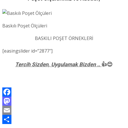
Baskılı Poşet Ölçüleri
BASKILI POŞET ÖRNEKLERİ
[easingslider id=”2877″]
Tercih Sizden, Uygulamak Bizden ..
👍😊
Facebook
Mastodon
Email