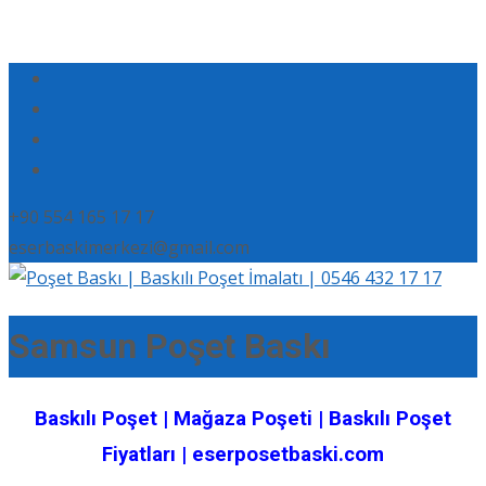
+90 554 165 17 17
eserbaskimerkezi@gmail.com
Samsun Poşet Baskı
Baskılı Poşet | Mağaza Poşeti | Baskılı Poşet
Fiyatları | eserposetbaski.com