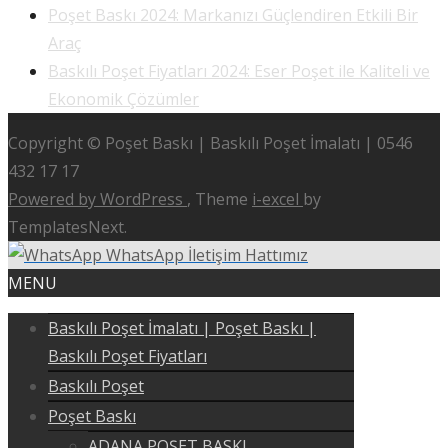
Poşet Baskı 2024: Markanızı Güçlendiren Etkili Bir
Araç
Baskılı Poşet Fiyatları 2024: Eser Poşet ile Kaliteli ve
Ekonomik Çözümler
Copyright © Poşet Baskı | Baskılı Poşet İmalatı | 0546
432 17 17
Powered by WordPress
, Theme
i-excel
by
TemplatesNext.
WhatsApp İletişim Hattımız
MENU
Baskılı Poşet İmalatı | Poşet Baskı |
Baskılı Poşet Fiyatları
Baskılı Poşet
Poşet Baskı
ADANA POŞET BASKI