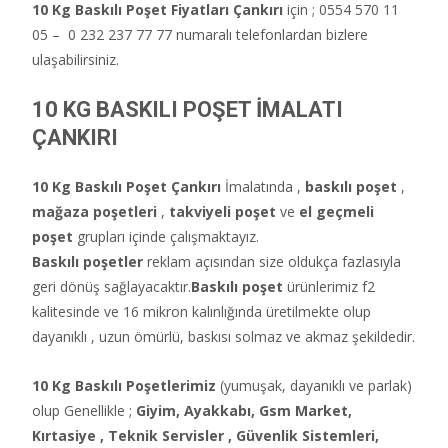
10 Kg Baskılı Poşet Fiyatları Çankırı
için ; 0554 570 11
05 – 0 232 237 77 77 numaralı telefonlardan bizlere
ulaşabilirsiniz.
10 KG BASKILI POŞET İMALATI
ÇANKIRI
10 Kg Baskılı Poşet Çankırı
İmalatında ,
baskılı poşet
,
mağaza poşetleri
,
takviyeli poşet
ve
el geçmeli
poşet
grupları içinde çalışmaktayız.
Baskılı poşetler
reklam açısından size oldukça fazlasıyla
geri dönüş sağlayacaktır.
Baskılı poşet
ürünlerimiz f2
kalitesinde ve 16 mikron kalınlığında üretilmekte olup
dayanıklı , uzun ömürlü, baskısı solmaz ve akmaz şekildedir.
10 Kg Baskılı Poşetlerimiz
(yumuşak, dayanıklı ve parlak)
olup Genellikle ;
Giyim, Ayakkabı, Gsm Market,
Kırtasiye , Teknik Servisler ,
Güvenlik Sistemleri,