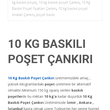
kg baskılı poşet
,
10 kg baskılı poşet Çankırı
,
10 Kg
Baskılı Poşet Fiyatları Çankırı
,
10 kg baskılı poşet
imalatı Çankırı
,
poşet baskı
10 KG BASKILI
POŞET ÇANKIRI
10 Kg Baskılı Poşet Çankırı
üretmemizdeki amaç ,
yüksek kilogramlardaki
poşet
üretimine bir alternatif
olmaktır.Minimum 150 kg sipariş verilen
baskılı
poşetler
de bu miktarı
10 kg’a
kadar düşürdük.
10 Kg
Baskılı Poşet Çankırı
Üretimimizde
İzmir , Ankara ,
İstanbul
başta olmak üzere Türkiye’nin her yerine hizmet