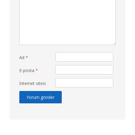
Ad
*
E-posta
*
İnternet sitesi