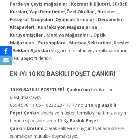
Perde ve Çeyiz mağazaları, Kozmetik Bijuteri, Sürücü
Kursları, Yapı Denetimler,Özel Okullar , Butikler ,
Fotoğraf Stüdyoları ,
Oyuncak firmaları, Dersaneler,
Kitapevleri , Konfeksiyon Mağazalarına ,
Kuruyemişçiler , Mobilya Mağazaları , Optik
Mağazaları , Petshoplara , Matbaa Sektörüne ,Kreşler
, Reklam Ajansları
vb gibi ürün satan veya kullananlar için
ideal
poşet
türleridir.
EN İYİ 10 KG BASKILI POŞET ÇANKIRI
10 KG BASKILI POŞETLERİ
Çankırı’nın
her ilçesine
ulaştırmaktayız.
0554 570 11 05 – 0232 237 77 77 nolu
10 Kg Baskılı
Poşet Çankırı
sipariş ve müşteri temsilcisi hattımız arayın
hemen siparişinizi verin.10 Kg
Baskılı Poşet
Çankırı Üretimi
olarak kaliteyi en uygun fiyatlarla sizlere
sunmaktan mutluluk duymaktayız.