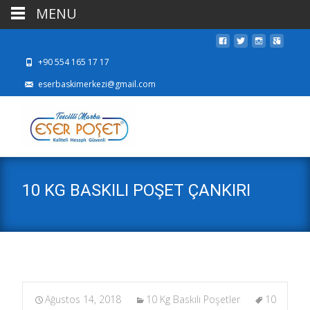
MENU
+90 554 165 17 17
eserbaskimerkezi@gmail.com
10 KG BASKILI POŞET ÇANKIRI
Ağustos 14, 2018
10 Kg Baskılı Poşetler
10