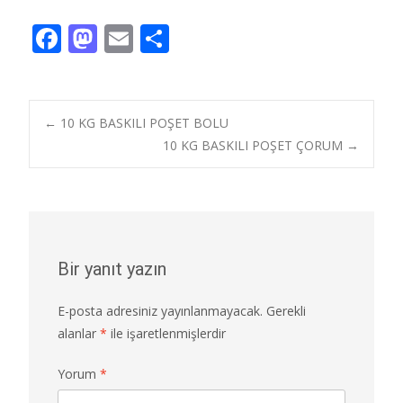
F
M
E
S
ac
as
m
h
e
to
ai
ar
b
d
l
e
Post
←
10 KG BASKILI POŞET BOLU
o
o
10 KG BASKILI POŞET ÇORUM
→
o
n
navigation
k
Bir yanıt yazın
E-posta adresiniz yayınlanmayacak.
Gerekli
alanlar
*
ile işaretlenmişlerdir
Yorum
*