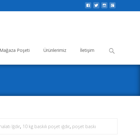
Search
Mağaza Poşeti
Ürünlerimiz
İletişim
for:
alatı Iğdır
,
10 kg baskılı poşet ığdır
,
poşet baskı