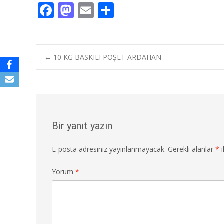
F
M
E
S
ac
as
m
h
e
to
ai
ar
b
d
l
e
Post
←
10 KG BASKILI POŞET ARDAHAN
o
o
o
n
navigation
k
Bir yanıt yazın
E-posta adresiniz yayınlanmayacak.
Gerekli alanlar
*
i
Yorum
*