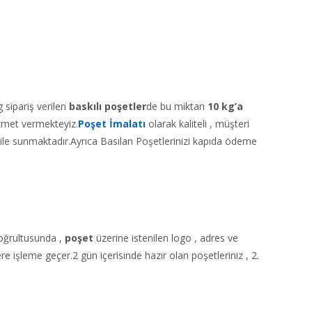
 sipariş verilen
baskılı poşetler
de bu miktarı
10 kg’a
zmet vermekteyiz.
Poşet İmalatı
olarak kaliteli , müşteri
ı ile sunmaktadır.Ayrıca Basılan Poşetlerinizi kapıda ödeme
 doğrultusunda ,
poşet
üzerine istenilen logo , adres ve
e işleme geçer.2 gün içerisinde hazır olan poşetleriniz , 2.