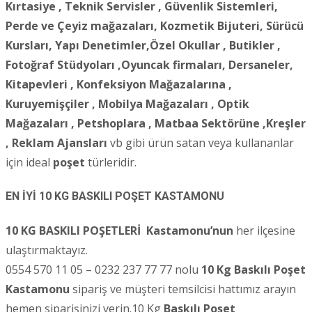
Kırtasiye , Teknik Servisler ,
Güvenlik Sistemleri,
Perde ve Çeyiz mağazaları, Kozmetik Bijuteri, Sürücü
Kursları, Yapı Denetimler,Özel Okullar , Butikler ,
Fotoğraf Stüdyoları ,
Oyuncak firmaları, Dersaneler,
Kitapevleri , Konfeksiyon Mağazalarına ,
Kuruyemişçiler , Mobilya Mağazaları , Optik
Mağazaları , Petshoplara , Matbaa Sektörüne ,Kreşler
, Reklam Ajansları
vb gibi ürün satan veya kullananlar
için ideal
poşet
türleridir.
EN İYİ 10 KG BASKILI POŞET KASTAMONU
10 KG BASKILI POŞETLERİ
Kastamonu’nun
her ilçesine
ulaştırmaktayız.
0554 570 11 05 – 0232 237 77 77 nolu
10 Kg Baskılı Poşet
Kastamonu
sipariş ve müşteri temsilcisi hattımız arayın
hemen siparişinizi verin.10 Kg
Baskılı Poşet