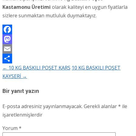
Kastamonu Üretimi
olarak kaliteyi en uygun fiyatlarla
sizlere sunmaktan mutluluk duymaktayız.
Facebook
Mastodon
Email
←
10 KG BASKILI POŞET KARS
10 KG BASKILI POŞET
Share
Post
KAYSERİ
→
navigation
Bir yanıt yazın
E-posta adresiniz yayınlanmayacak.
Gerekli alanlar
*
ile
işaretlenmişlerdir
Yorum
*