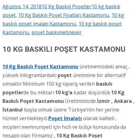
Ağustos 14, 2018
10 Kg Baskılı Poşetler
10 kg baskılı
poşet
,
10 Kg Baskılı Poşet Fiyatları Kastamonu
,
10 kg
baskılı poşet imalatı Kastamonu
,
10 kg baskılı poşet
Kastamonu
,
poşet baskı
metineser
10 KG BASKILI POŞET KASTAMONU
10 Kg Baskılı Poşet Kastamonu
üretmemizdeki amaç ,
yüksek kilogramlardaki
poşet
üretimine bir alternatif
olmaktır.Minimum 150 kg sipariş verilen
baskılı
poşetler
de bu miktarı
10 kg’a
kadar düşürdük.
10 Kg
Baskılı Poşet Kastamonu
Üretimimizde
İzmir , Ankara ,
İstanbul
başta olmak üzere Türkiye’nin her yerine
hizmet vermekteyiz.
Poşet İmalatı
olarak kaliteli ,
müşteri memnuniyeti için hızlı ve bütçe konusunda da
hesaplı olan Firmamız ,
10 Kg Baskılı Poşet