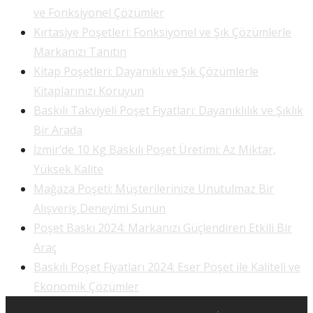
ve Fonksiyonel Çözümler
Kırtasiye Poşetleri: Fonksiyonel ve Şık Çözümlerle
Markanızı Tanıtın
Kitap Poşetleri: Dayanıklı ve Şık Çözümlerle
Kitaplarınızı Koruyun
Baskılı Takviyeli Poşet Fiyatları: Dayanıklılık ve Şıklık
Bir Arada
İzmir’de 10 Kg Baskılı Poşet Üretimi: Az Miktar,
Yüksek Kalite
Mağaza Poşeti: Müşterilerinize Unutulmaz Bir
Alışveriş Deneyimi Sunun
Poşet Baskı 2024: Markanızı Güçlendiren Etkili Bir
Araç
Baskılı Poşet Fiyatları 2024: Eser Poşet ile Kaliteli ve
Ekonomik Çözümler