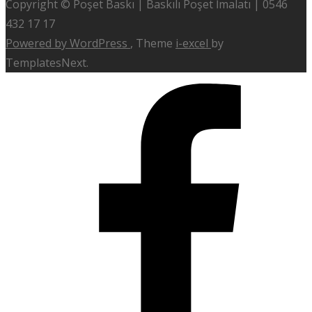
Copyright © Poşet Baskı | Baskılı Poşet İmalatı | 0546
432 17 17
Powered by WordPress
, Theme
i-excel
by
TemplatesNext.