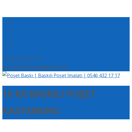
+90 554 165 17 17
eserbaskimerkezi@gmail.com
10 KG BASKILI POŞET
KASTAMONU