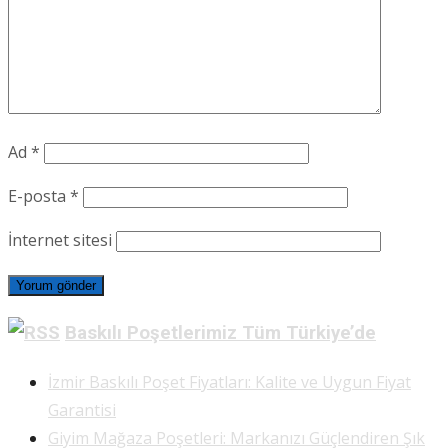
Ad
*
E-posta
*
İnternet sitesi
Baskılı Poşetlerimiz Tüm Türkiye’de
İzmir Baskılı Poşet Fiyatları: Kalite ve Uygun Fiyat
Garantisi
Giyim Mağaza Poşetleri: Markanızı Güçlendiren Şık