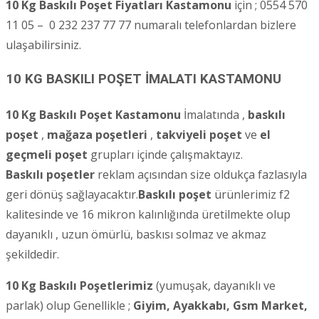
10 Kg Baskılı Poşet Fiyatları Kastamonu
için ; 0554 570
11 05 – 0 232 237 77 77 numaralı telefonlardan bizlere
ulaşabilirsiniz.
10 KG BASKILI POŞET İMALATI KASTAMONU
10 Kg Baskılı Poşet Kastamonu
İmalatında ,
baskılı
poşet
,
mağaza poşetleri
,
takviyeli poşet
ve
el
geçmeli poşet
grupları içinde çalışmaktayız.
Baskılı poşetler
reklam açısından size oldukça fazlasıyla
geri dönüş sağlayacaktır.
Baskılı poşet
ürünlerimiz f2
kalitesinde ve 16 mikron kalınlığında üretilmekte olup
dayanıklı , uzun ömürlü, baskısı solmaz ve akmaz
şekildedir.
10 Kg Baskılı Poşetlerimiz
(yumuşak, dayanıklı ve
parlak) olup Genellikle ;
Giyim, Ayakkabı, Gsm Market,