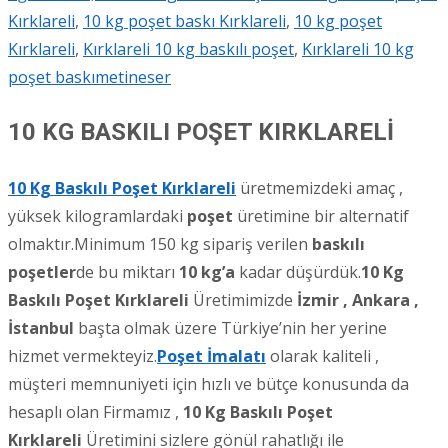
Kırklareli
,
10 kg poşet baskı Kırklareli
,
10 kg poşet
Kırklareli
,
Kırklareli 10 kg baskılı poşet
,
Kırklareli 10 kg
poşet baskı
metineser
10 KG BASKILI POŞET KIRKLARELİ
10 Kg Baskılı Poşet Kırklareli
üretmemizdeki amaç ,
yüksek kilogramlardaki
poşet
üretimine bir alternatif
olmaktır.Minimum 150 kg sipariş verilen
baskılı
poşetler
de bu miktarı
10 kg’a
kadar düşürdük.
10 Kg
Baskılı Poşet Kırklareli
Üretimimizde
İzmir , Ankara ,
İstanbul
başta olmak üzere Türkiye’nin her yerine
hizmet vermekteyiz.
Poşet İmalatı
olarak kaliteli ,
müşteri memnuniyeti için hızlı ve bütçe konusunda da
hesaplı olan Firmamız ,
10 Kg Baskılı Poşet
Kırklareli
Üretimini sizlere gönül rahatlığı ile