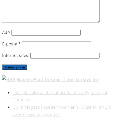
Ad
*
E-posta
*
İnternet sitesi
Baskılı Poşetlerimiz Tüm Türkiye’de
İzmir Baskılı Poşet Fiyatları: Kalite ve Uygun Fiyat
Garantisi
Giyim Mağaza Poşetleri: Markanızı Güçlendiren Şık
ve Fonksiyonel Çözümler