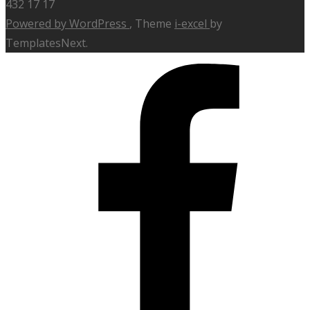
432 17 17
Powered by WordPress
, Theme
i-excel
by
TemplatesNext.