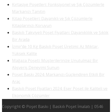
Kırtasiye Poşetleri: Fonksiyonel ve Şık Çözümlerle
Markanızı Tanıtın
Kitap Poşetleri: Dayanıklı ve Şık Çözümlerle
Kitaplarınızı Koruyun
Baskılı Takviyeli Poşet Fiyatları: Dayanıklılık ve Şıklık
Bir Arada
İzmir’de 10 Kg Baskılı Poşet Üretimi: Az Miktar,
Yüksek Kalite
Mağaza Poşeti: Müşterilerinize Unutulmaz Bir
Alışveriş Deneyimi Sunun
Poşet Baskı 2024: Markanızı Güçlendiren Etkili Bir
Araç
Baskılı Poşet Fiyatları 2024: Eser Poşet ile Kaliteli ve
Ekonomik Çözümler
Copyright © Poşet Baskı | Baskılı Poşet İmalatı | 0546