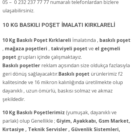
05 – 0 232 237 77 77 numaralı telefonlardan bizlere
ulaşabilirsiniz.
10 KG BASKILI POŞET İMALATI KIRKLARELİ
10 Kg Baskılı Poşet Kırklareli
İmalatında ,
baskılı poşet
,
mağaza poşetleri
,
takviyeli poşet
ve
el geçmeli
poşet
grupları içinde çalışmaktayız.
Baskılı poşetler
reklam açısından size oldukça fazlasıyla
geri dönüş sağlayacaktır.
Baskılı poşet
ürünlerimiz f2
kalitesinde ve 16 mikron kalınlığında üretilmekte olup
dayanıklı , uzun ömürlü, baskısı solmaz ve akmaz
şekildedir.
10 Kg Baskılı Poşetlerimiz
(yumuşak, dayanıklı ve
parlak) olup Genellikle ;
Giyim, Ayakkabı, Gsm Market,
Kırtasiye , Teknik Servisler ,
Güvenlik Sistemleri,