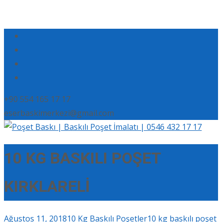
+90 554 165 17 17
eserbaskimerkezi@gmail.com
10 KG BASKILI POŞET
KIRKLARELİ
Ağustos 11, 2018
10 Kg Baskılı Poşetler
10 kg baskılı poşet