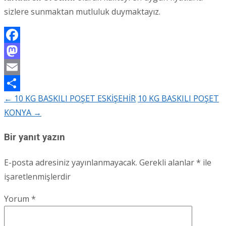
sizlere sunmaktan mutluluk duymaktayız.
Facebook
Mastodon
Email
←
10 KG BASKILI POŞET ESKİŞEHİR
10 KG BASKILI POŞET
Share
Post
KONYA
→
navigation
Bir yanıt yazın
E-posta adresiniz yayınlanmayacak.
Gerekli alanlar
*
ile
işaretlenmişlerdir
Yorum
*