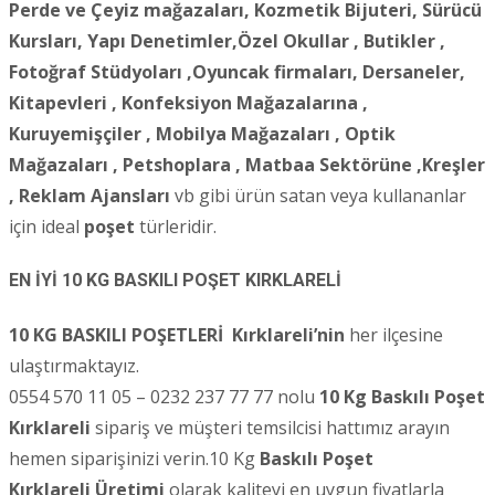
Perde ve Çeyiz mağazaları, Kozmetik Bijuteri, Sürücü
Kursları, Yapı Denetimler,Özel Okullar , Butikler ,
Fotoğraf Stüdyoları ,
Oyuncak firmaları, Dersaneler,
Kitapevleri , Konfeksiyon Mağazalarına ,
Kuruyemişçiler , Mobilya Mağazaları , Optik
Mağazaları , Petshoplara , Matbaa Sektörüne ,Kreşler
, Reklam Ajansları
vb gibi ürün satan veya kullananlar
için ideal
poşet
türleridir.
EN İYİ 10 KG BASKILI POŞET KIRKLARELİ
10 KG BASKILI POŞETLERİ
Kırklareli’nin
her ilçesine
ulaştırmaktayız.
0554 570 11 05 – 0232 237 77 77 nolu
10 Kg Baskılı Poşet
Kırklareli
sipariş ve müşteri temsilcisi hattımız arayın
hemen siparişinizi verin.10 Kg
Baskılı Poşet
Kırklareli Üretimi
olarak kaliteyi en uygun fiyatlarla