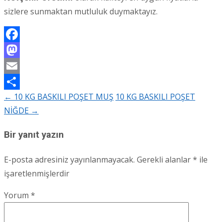
sizlere sunmaktan mutluluk duymaktayız.
Facebook
Mastodon
Email
←
10 KG BASKILI POŞET MUŞ
10 KG BASKILI POŞET
Share
Post
NİĞDE
→
navigation
Bir yanıt yazın
E-posta adresiniz yayınlanmayacak.
Gerekli alanlar
*
ile
işaretlenmişlerdir
Yorum
*