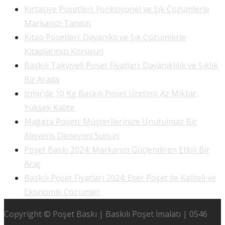
Kırtasiye Poşetleri: Fonksiyonel ve Şık Çözümlerle
Markanızı Tanıtın
Kitap Poşetleri: Dayanıklı ve Şık Çözümlerle
Kitaplarınızı Koruyun
Baskılı Takviyeli Poşet Fiyatları: Dayanıklılık ve Şıklık
Bir Arada
İzmir’de 10 Kg Baskılı Poşet Üretimi: Az Miktar,
Yüksek Kalite
Mağaza Poşeti: Müşterilerinize Unutulmaz Bir
Alışveriş Deneyimi Sunun
Poşet Baskı 2024: Markanızı Güçlendiren Etkili Bir
Araç
Baskılı Poşet Fiyatları 2024: Eser Poşet ile Kaliteli ve
Ekonomik Çözümler
Copyright © Poşet Baskı | Baskılı Poşet İmalatı | 0546