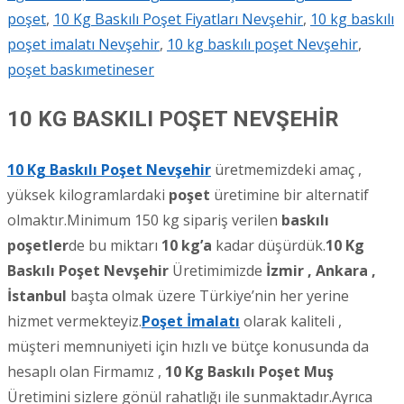
poşet
,
10 Kg Baskılı Poşet Fiyatları Nevşehir
,
10 kg baskılı
poşet imalatı Nevşehir
,
10 kg baskılı poşet Nevşehir
,
poşet baskı
metineser
10 KG BASKILI POŞET NEVŞEHİR
10 Kg Baskılı Poşet Nevşehir
üretmemizdeki amaç ,
yüksek kilogramlardaki
poşet
üretimine bir alternatif
olmaktır.Minimum 150 kg sipariş verilen
baskılı
poşetler
de bu miktarı
10 kg’a
kadar düşürdük.
10 Kg
Baskılı Poşet Nevşehir
Üretimimizde
İzmir , Ankara ,
İstanbul
başta olmak üzere Türkiye’nin her yerine
hizmet vermekteyiz.
Poşet İmalatı
olarak kaliteli ,
müşteri memnuniyeti için hızlı ve bütçe konusunda da
hesaplı olan Firmamız ,
10 Kg Baskılı Poşet Muş
Üretimini sizlere gönül rahatlığı ile sunmaktadır.Ayrıca