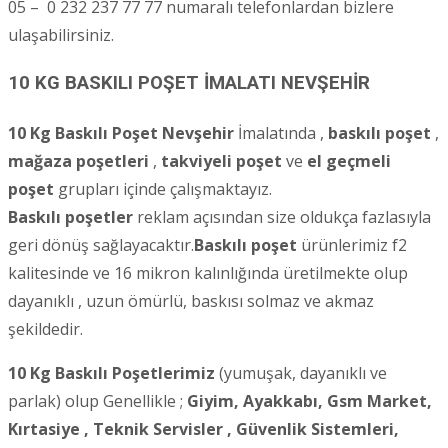
05 – 0 232 237 77 77 numaralı telefonlardan bizlere
ulaşabilirsiniz.
10 KG BASKILI POŞET İMALATI NEVŞEHİR
10 Kg Baskılı Poşet Nevşehir
İmalatında ,
baskılı poşet
,
mağaza poşetleri
,
takviyeli poşet
ve
el geçmeli
poşet
grupları içinde çalışmaktayız.
Baskılı poşetler
reklam açısından size oldukça fazlasıyla
geri dönüş sağlayacaktır.
Baskılı poşet
ürünlerimiz f2
kalitesinde ve 16 mikron kalınlığında üretilmekte olup
dayanıklı , uzun ömürlü, baskısı solmaz ve akmaz
şekildedir.
10 Kg Baskılı Poşetlerimiz
(yumuşak, dayanıklı ve
parlak) olup Genellikle ;
Giyim, Ayakkabı, Gsm Market,
Kırtasiye , Teknik Servisler ,
Güvenlik Sistemleri,