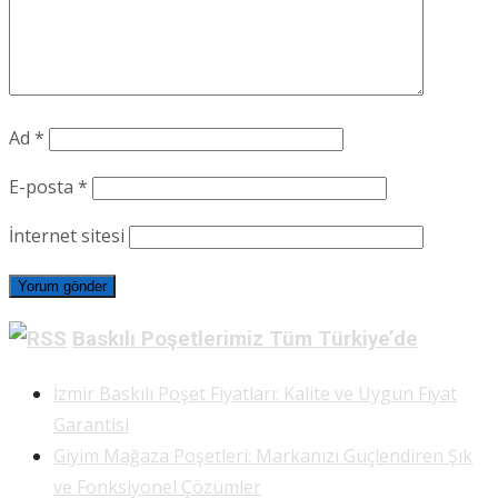
Ad
*
E-posta
*
İnternet sitesi
Baskılı Poşetlerimiz Tüm Türkiye’de
İzmir Baskılı Poşet Fiyatları: Kalite ve Uygun Fiyat
Garantisi
Giyim Mağaza Poşetleri: Markanızı Güçlendiren Şık
ve Fonksiyonel Çözümler