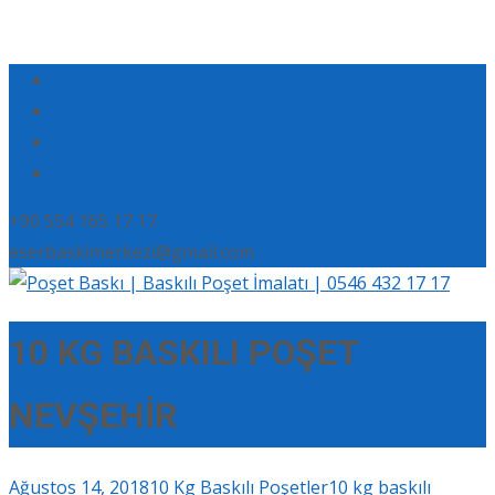
+90 554 165 17 17
eserbaskimerkezi@gmail.com
10 KG BASKILI POŞET
NEVŞEHİR
Ağustos 14, 2018
10 Kg Baskılı Poşetler
10 kg baskılı