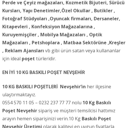
Perde ve Çeyiz mağazaları, Kozmetik Bijuteri, Sürücü
Kursları, Yapı Denetimler,Özel Okullar , Butikler ,
Fotoğraf Stüdyoları ,
Oyuncak firmaları, Dersaneler,
Kitapevleri , Konfeksiyon Mağazalarına ,
Kuruyemişçiler , Mobilya Mağazaları , Optik
Mağazaları , Petshoplara , Matbaa Sektörüne ,Kreşler
, Reklam Ajansları
vb gibi ürün satan veya kullananlar
için ideal
poşet
türleridir.
EN İYİ 10 KG BASKILI POŞET NEVŞEHİR
10 KG BASKILI POŞETLERİ
Nevşehir’in
her ilçesine
ulaştırmaktayız.
0554 570 11 05 – 0232 237 77 77 nolu
10 Kg Baskılı
Poşet Nevşehir
sipariş ve müşteri temsilcisi hattımız
arayın hemen siparişinizi verin.10 Kg
Baskılı Poşet
Nevşehir Üretimi
olarak kaliteyi en uygun fiyatlarla