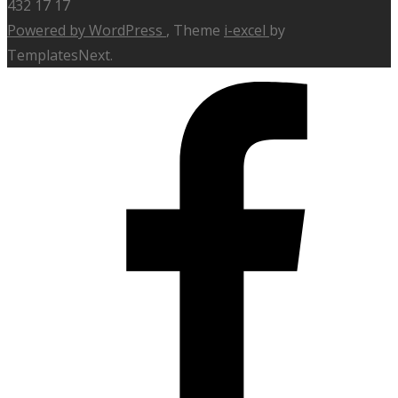
432 17 17
Powered by WordPress
, Theme
i-excel
by
TemplatesNext.