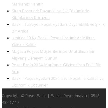
Markanızı Tanıtın
Kitap Poşetleri: Dayanıklı ve Şık Çözümlerle
Kitaplarınızı Koruyun
Baskılı Takviyeli Poşet Fiyatları: Dayanıklılık ve Şıklık
Bir Arada
İzmir’de 10 Kg Baskılı Poşet Üretimi: Az Miktar,
Yüksek Kalite
Mağaza Poşeti: Müşterilerinize Unutulmaz Bir
Alışveriş Deneyimi Sunun
Poşet Baskı 2024: Markanızı Güçlendiren Etkili Bir
Araç
Baskılı Poşet Fiyatları 2024: Eser Poşet ile Kaliteli ve
Ekonomik Çözümler
Copyright © Poşet Baskı | Baskılı Poşet İmalatı | 0546
432 17 17