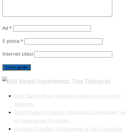
Ad
*
E-posta
*
İnternet sitesi
Baskılı Poşetlerimiz Tüm Türkiye’de
İzmir Baskılı Poşet Fiyatları: Kalite ve Uygun Fiyat
Garantisi
Giyim Mağaza Poşetleri: Markanızı Güçlendiren Şık
ve Fonksiyonel Çözümler
Kırtasiye Poşetleri: Fonksiyonel ve Şık Çözümlerle