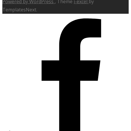
Powered by WordPress
, Theme
i-excel
by
TemplatesNext.