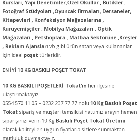
Kursları, Yapı Denetimler,Özel Okullar , Butikler ,
Fotoğraf Stüdyoları ,
Oyuncak firmaları, Dersaneler,
Kitapevleri , Konfeksiyon Mağazalarına ,
Kuruyemişçiler , Mobilya Mağazaları , Optik
Mağazaları , Petshoplara , Matbaa Sektörüne ,Kreşler
, Reklam Ajansları
vb gibi ürün satan veya kullananlar
için ideal
poşet
türleridir.
EN İYİ 10 KG BASKILI POŞET TOKAT
10 KG BASKILI POŞETLERİ
Tokat’ın
her ilçesine
ulaştırmaktayız.
0554 570 11 05 – 0232 237 77 77 nolu
10 Kg Baskılı Poşet
Tokat
sipariş ve müşteri temsilcisi hattımız arayın hemen
siparişinizi verin.10 Kg
Baskılı Poşet Tokat Üretimi
olarak kaliteyi en uygun fiyatlarla sizlere sunmaktan
mutluluk duymaktayız.