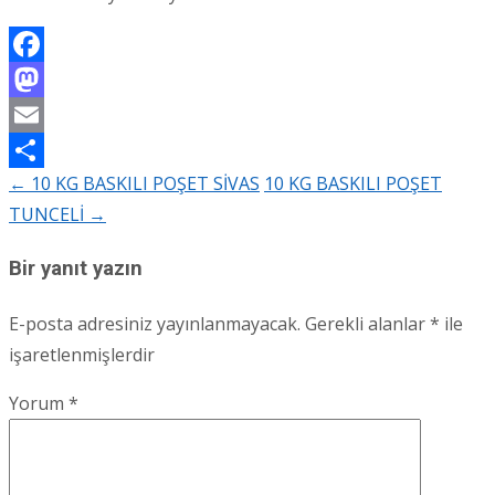
Facebook
Mastodon
Email
←
10 KG BASKILI POŞET SİVAS
10 KG BASKILI POŞET
Share
Post
TUNCELİ
→
navigation
Bir yanıt yazın
E-posta adresiniz yayınlanmayacak.
Gerekli alanlar
*
ile
işaretlenmişlerdir
Yorum
*