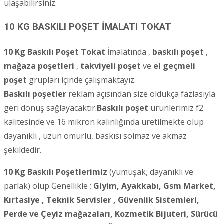
ulaşabilirsiniz.
10 KG BASKILI POŞET İMALATI TOKAT
10 Kg Baskılı Poşet Tokat
İmalatında ,
baskılı poşet
,
mağaza poşetleri
,
takviyeli poşet
ve
el geçmeli
poşet
grupları içinde çalışmaktayız.
Baskılı poşetler
reklam açısından size oldukça fazlasıyla
geri dönüş sağlayacaktır.
Baskılı poşet
ürünlerimiz f2
kalitesinde ve 16 mikron kalınlığında üretilmekte olup
dayanıklı , uzun ömürlü, baskısı solmaz ve akmaz
şekildedir.
10 Kg Baskılı Poşetlerimiz
(yumuşak, dayanıklı ve
parlak) olup Genellikle ;
Giyim, Ayakkabı, Gsm Market,
Kırtasiye , Teknik Servisler ,
Güvenlik Sistemleri,
Perde ve Çeyiz mağazaları, Kozmetik Bijuteri, Sürücü