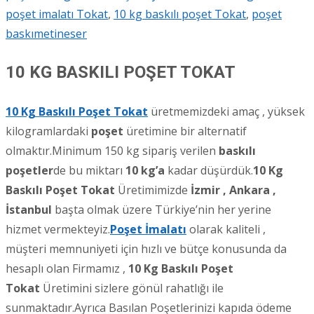
poşet imalatı Tokat
,
10 kg baskılı poşet Tokat
,
poşet
baskı
metineser
10 KG BASKILI POŞET TOKAT
10 Kg Baskılı Poşet Tokat
üretmemizdeki amaç , yüksek
kilogramlardaki
poşet
üretimine bir alternatif
olmaktır.Minimum 150 kg sipariş verilen
baskılı
poşetler
de bu miktarı
10 kg’a
kadar düşürdük.
10 Kg
Baskılı Poşet Tokat
Üretimimizde
İzmir , Ankara ,
İstanbul
başta olmak üzere Türkiye’nin her yerine
hizmet vermekteyiz.
Poşet İmalatı
olarak kaliteli ,
müşteri memnuniyeti için hızlı ve bütçe konusunda da
hesaplı olan Firmamız ,
10 Kg Baskılı Poşet
Tokat
Üretimini sizlere gönül rahatlığı ile
sunmaktadır.Ayrıca Basılan Poşetlerinizi kapıda ödeme