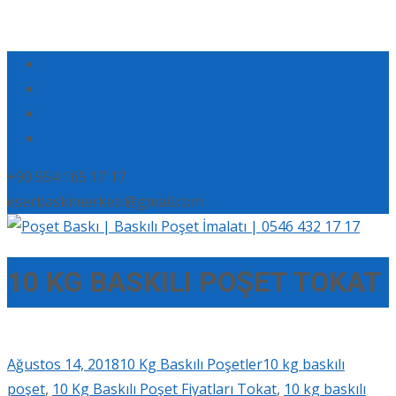
+90 554 165 17 17
eserbaskimerkezi@gmail.com
10 KG BASKILI POŞET TOKAT
Ağustos 14, 2018
10 Kg Baskılı Poşetler
10 kg baskılı
poşet
,
10 Kg Baskılı Poşet Fiyatları Tokat
,
10 kg baskılı