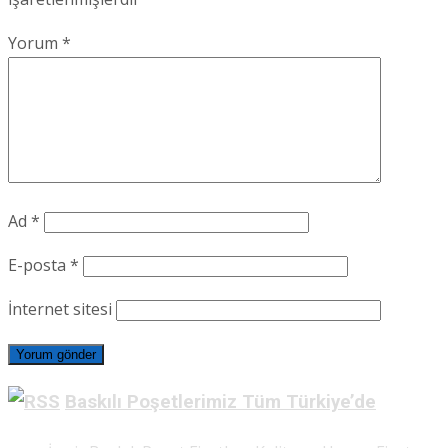
Yorum
*
Ad
*
E-posta
*
İnternet sitesi
Baskılı Poşetlerimiz Tüm Türkiye’de