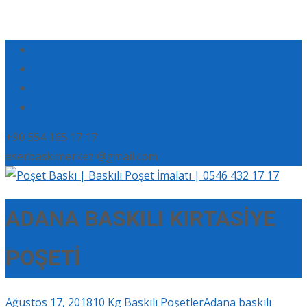
+90 554 165 17 17
eserbaskimerkezi@gmail.com
ADANA BASKILI KIRTASİYE
POŞETİ
Ağustos 17, 2018
10 Kg Baskılı Poşetler
Adana baskılı