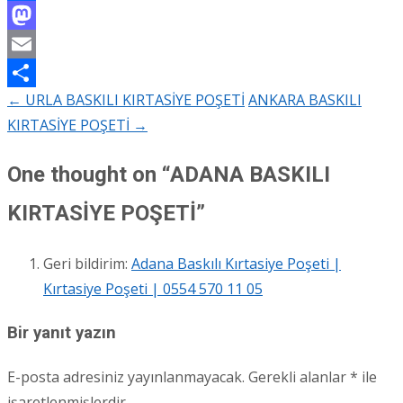
Facebook
Mastodon
Email
←
URLA BASKILI KIRTASİYE POŞETİ
ANKARA BASKILI
Share
Post
KIRTASİYE POŞETİ
→
navigation
One thought on “
ADANA BASKILI
KIRTASİYE POŞETİ
”
Geri bildirim:
Adana Baskılı Kırtasiye Poşeti |
Kırtasiye Poşeti | 0554 570 11 05
Bir yanıt yazın
E-posta adresiniz yayınlanmayacak.
Gerekli alanlar
*
ile
işaretlenmişlerdir