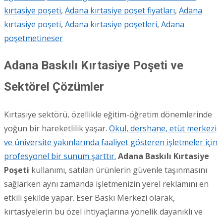
kırtasiye poşeti
,
Adana kırtasiye poşet fiyatları
,
Adana
kırtasiye poşeti
,
Adana kırtasiye poşetleri
,
Adana
poşet
metineser
Adana Baskılı Kırtasiye Poşeti ve
Sektörel Çözümler
Kırtasiye sektörü, özellikle eğitim-öğretim dönemlerinde
yoğun bir hareketlilik yaşar.
Okul, dershane, etüt merkezi
ve üniversite yakınlarında faaliyet gösteren işletmeler için
profesyonel bir sunum şarttır.
Adana Baskılı Kırtasiye
Poşeti
kullanımı, satılan ürünlerin güvenle taşınmasını
sağlarken aynı zamanda işletmenizin yerel reklamını en
etkili şekilde yapar. Eser Baskı Merkezi olarak,
kırtasiyelerin bu özel ihtiyaçlarına yönelik dayanıklı ve