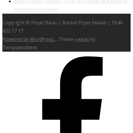
Baskılı Poşet Fiyatları 2024: Eser Poşet ile Kaliteli ve
Ekonomik Çözümler
Copyright © Poşet Baskı | Baskılı Poşet İmalatı | 0546
432 17 17
Powered by WordPress
, Theme
i-excel
by
TemplatesNext.