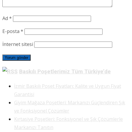
Ad
*
E-posta
*
İnternet sitesi
Baskılı Poşetlerimiz Tüm Türkiye’de
İzmir Baskılı Poşet Fiyatları: Kalite ve Uygun Fiyat
Garantisi
Giyim Mağaza Poşetleri: Markanızı Güçlendiren Şık
ve Fonksiyonel Çözümler
Kırtasiye Poşetleri: Fonksiyonel ve Şık Çözümlerle
Markanızı Tanıtın