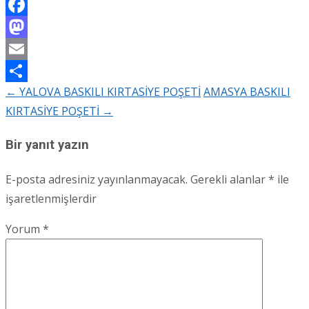
Facebook
Mastodon
Email
←
YALOVA BASKILI KIRTASİYE POŞETİ
AMASYA BASKILI
Share
Post
KIRTASİYE POŞETİ
→
navigation
Bir yanıt yazın
E-posta adresiniz yayınlanmayacak.
Gerekli alanlar
*
ile
işaretlenmişlerdir
Yorum
*