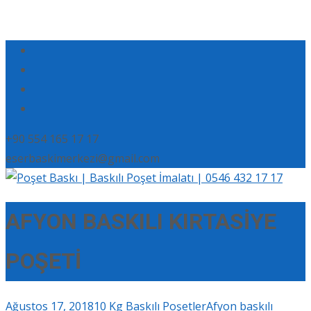
+90 554 165 17 17
eserbaskimerkezi@gmail.com
AFYON BASKILI KIRTASİYE
POŞETİ
Ağustos 17, 2018
10 Kg Baskılı Poşetler
Afyon baskılı