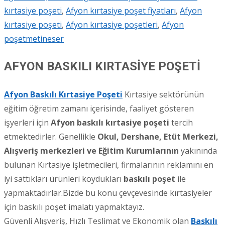
kırtasiye poşeti
,
Afyon kırtasiye poşet fiyatları
,
Afyon
kırtasiye poşeti
,
Afyon kırtasiye poşetleri
,
Afyon
poşet
metineser
AFYON BASKILI KIRTASİYE POŞETİ
Afyon Baskıl
ı
Kırtasiye Poşeti
Kırtasiye sektörünün
eğitim öğretim zamanı içerisinde, faaliyet gösteren
işyerleri için
Afyon
baskılı kırtasiye poşeti
tercih
etmektedirler. Genellikle
Okul, Dershane, Etüt Merkezi,
Alışveriş merkezleri ve Eğitim Kurumlarının
yakınında
bulunan Kırtasiye işletmecileri, firmalarının reklamını en
iyi sattıkları ürünleri koydukları
baskılı poşet
ile
yapmaktadırlar.Bizde bu konu çevçevesinde kırtasiyeler
için baskılı poşet imalatı yapmaktayız.
Güvenli Alışveriş, Hızlı Teslimat ve Ekonomik olan
Baskılı