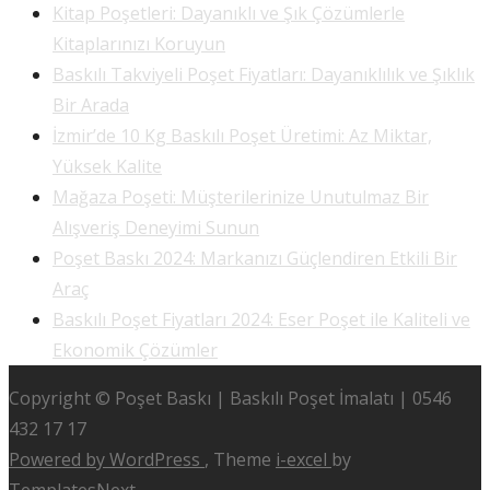
Kitap Poşetleri: Dayanıklı ve Şık Çözümlerle
Kitaplarınızı Koruyun
Baskılı Takviyeli Poşet Fiyatları: Dayanıklılık ve Şıklık
Bir Arada
İzmir’de 10 Kg Baskılı Poşet Üretimi: Az Miktar,
Yüksek Kalite
Mağaza Poşeti: Müşterilerinize Unutulmaz Bir
Alışveriş Deneyimi Sunun
Poşet Baskı 2024: Markanızı Güçlendiren Etkili Bir
Araç
Baskılı Poşet Fiyatları 2024: Eser Poşet ile Kaliteli ve
Ekonomik Çözümler
Copyright © Poşet Baskı | Baskılı Poşet İmalatı | 0546
432 17 17
Powered by WordPress
, Theme
i-excel
by