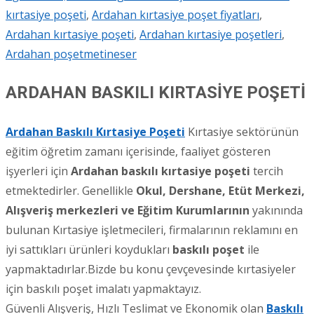
kırtasiye poşeti
,
Ardahan kırtasiye poşet fiyatları
,
Ardahan kırtasiye poşeti
,
Ardahan kırtasiye poşetleri
,
Ardahan poşet
metineser
ARDAHAN BASKILI KIRTASİYE POŞETİ
Ardahan Baskıl
ı
Kırtasiye Poşeti
Kırtasiye sektörünün
eğitim öğretim zamanı içerisinde, faaliyet gösteren
işyerleri için
Ardahan
baskılı kırtasiye poşeti
tercih
etmektedirler. Genellikle
Okul, Dershane, Etüt Merkezi,
Alışveriş merkezleri ve Eğitim Kurumlarının
yakınında
bulunan Kırtasiye işletmecileri, firmalarının reklamını en
iyi sattıkları ürünleri koydukları
baskılı poşet
ile
yapmaktadırlar.Bizde bu konu çevçevesinde kırtasiyeler
için baskılı poşet imalatı yapmaktayız.
Güvenli Alışveriş, Hızlı Teslimat ve Ekonomik olan
Baskılı