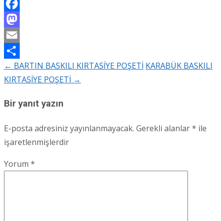
Facebook
Mastodon
Email
←
BARTIN BASKILI KIRTASİYE POŞETİ
KARABÜK BASKILI
Share
Post
KIRTASİYE POŞETİ
→
navigation
Bir yanıt yazın
E-posta adresiniz yayınlanmayacak.
Gerekli alanlar
*
ile
işaretlenmişlerdir
Yorum
*