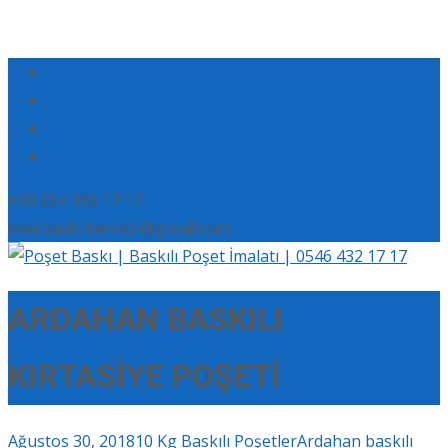
+90 554 165 17 17
eserbaskimerkezi@gmail.com
ARDAHAN BASKILI
KIRTASİYE POŞETİ
Ağustos 30, 2018
10 Kg Baskılı Poşetler
Ardahan baskılı