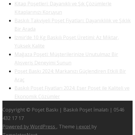
Kitap Poşetleri: Dayanıklı ve Şık Çözümlerle
Kitaplarınızı Koruyun
Baskılı Takviyeli Poşet Fiyatları: Dayanıklılık ve Şıklık
Bir Arada
İzmir’de 10 Kg Baskılı Poşet Üretimi: Az Miktar,
Yüksek Kalite
Mağaza Poşeti: Müşterilerinize Unutulmaz Bir
Alışveriş Deneyimi Sunun
Poşet Baskı 2024: Markanızı Güçlendiren Etkili Bir
Araç
Baskılı Poşet Fiyatları 2024: Eser Poşet ile Kaliteli ve
Ekonomik Çözümler
Copyright © Poşet Baskı | Baskılı Poşet İmalatı | 0546
432 17 17
Powered by WordPress
, Theme
i-excel
by