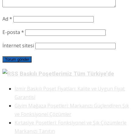
Ad
*
E-posta
*
İnternet sitesi
Baskılı Poşetlerimiz Tüm Türkiye’de
İzmir Baskılı Poşet Fiyatları: Kalite ve Uygun Fiyat
Garantisi
Giyim Mağaza Poşetleri: Markanızı Güçlendiren Şık
ve Fonksiyonel Çözümler
Kırtasiye Poşetleri: Fonksiyonel ve Şık Çözümlerle
Markanızı Tanıtın