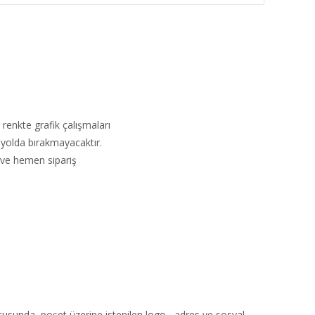
 renkte grafik çalışmaları
ı yolda bırakmayacaktır.
r ve hemen sipariş
ultusunda ,poşet üzerine istenilen logo , adres ve sosyal