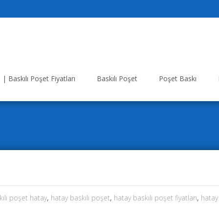
| Baskılı Poşet Fiyatları
Baskılı Poşet
Poşet Baskı
kılı poşet hatay
,
hatay baskılı poşet
,
hatay baskılı poşet fiyatları
,
hatay