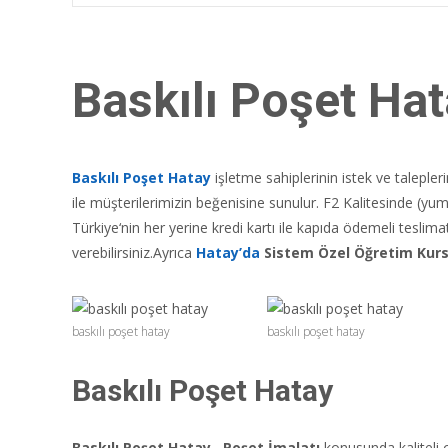
Baskılı Poşet Ha
Baskılı Poşet Hatay
işletme sahiplerinin istek ve taleple
ile müşterilerimizin beğenisine sunulur. F2 Kalitesinde (yu
Türkiye‘nin her yerine kredi kartı ile kapıda ödemeli teslim
verebilirsiniz.Ayrıca
Hatay’da
Sistem Özel Öğretim Kur
baskılı poşet hatay
baskılı poşet hatay
Baskılı Poşet
Hatay
Baskılı Poşet Hatay
,
Poşet İmalatı
konusunda kaliteli o