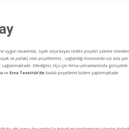
tay
rine uygun tasarımlar, siyah veya beyaz renkte poşetin üzerine istenilen
muşak ve parlak) olan poşetlerimiz , sağlamlığı konusunda sizi asla yar
at sağlanmaktadır. Dilediğiniz ölçü için firma uzmanlarımızla görüşebili
su
ve
Erva Tesettür’de
baskılı poşetlerini bizlere yaptırmaktadır.
lduğu gibi ayrıca hesaplıdır.Siz değerli müşterilerimizin talepleri doğr