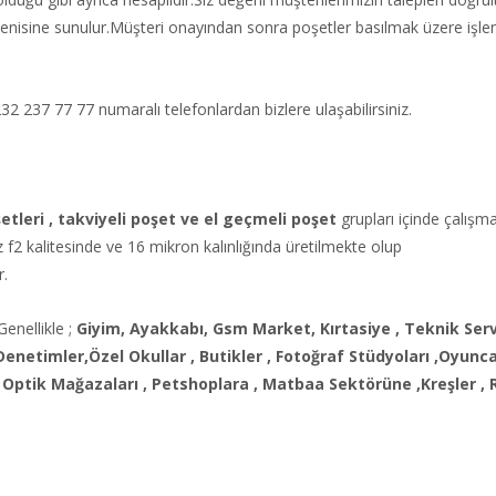
beğenisine sunulur.Müşteri onayından sonra poşetler basılmak üzere işlem
32 237 77 77 numaralı telefonlardan bizlere ulaşabilirsiniz.
etleri , takviyeli poşet ve el geçmeli poşet
grupları içinde çalışm
z f2 kalitesinde ve 16 mikron kalınlığında üretilmekte olup
r.
enellikle ;
Giyim, Ayakkabı, Gsm Market, Kırtasiye , Teknik Servi
Denetimler,Özel Okullar , Butikler , Fotoğraf Stüdyoları ,Oyunc
 Optik Mağazaları , Petshoplara , Matbaa Sektörüne ,Kreşler , 