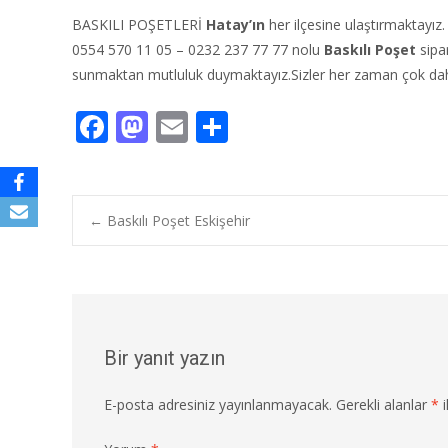
BASKILI POŞETLERİ
Hatay’ın
her ilçesine ulaştırmaktayız.
0554 570 11 05 – 0232 237 77 77 nolu
Baskılı Poşet
sipar
sunmaktan mutluluk duymaktayız.Sizler her zaman çok daha
F
M
E
S
ac
as
m
h
e
to
ai
ar
b
d
l
e
Post
←
Baskılı Poşet Eskişehir
o
o
o
n
navigation
k
Bir yanıt yazın
E-posta adresiniz yayınlanmayacak.
Gerekli alanlar
*
i