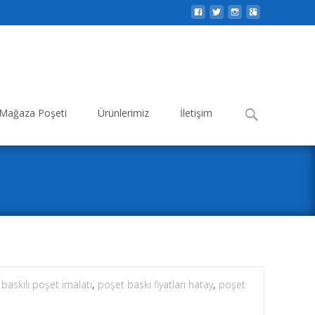
Search
Mağaza Poşeti
Ürünlerimiz
İletişim
for:
 baskılı poşet imalatı
,
poşet baskı fiyatları hatay
,
poşet