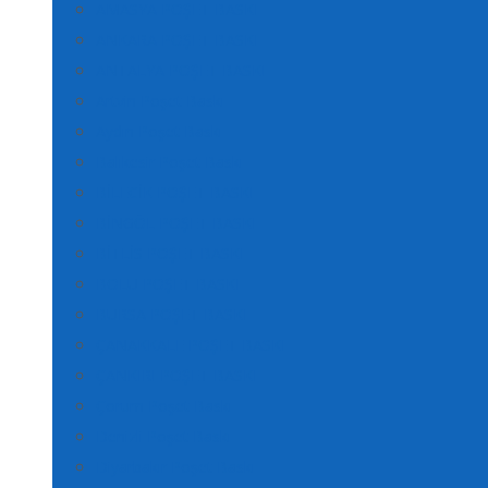
AMASYA POŞET BASKI
ANKARA POŞET BASKI
ANTALYA POŞET BASKI
Artvin Poşet Baskı
Aydın Poşet Baskı
Balıkesir Poşet Baskı
BİLECİK POŞET BASKI
BİNGÖL POŞET BASKI
BİTLİS POŞET BASKI
BOLU POŞET BASKI
BURSA POŞET BASKI
ÇANAKKALE POŞET BASKI
ÇANKIRI POŞET BASKI
Çorum Poşet Baskı
Denizli Poşet Baskı
Diyarbakır Poşet Baskı