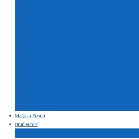
Bayburt Poşet Baskı
Karaman Poşet Baskı
Kırıkkale Poşet Baskı
Batman Poşet Baskı
Şırnak Poşet Baskı
Bartın Poşet Baskı
Ardahan Poşet Baskı
Iğdır Poşet Baskı
Yalova Poşet Baskı
Karabük Poşet Baskı
Kilis Poşet Baskı
Osmaniye Poşet Baskı
Düzce Poşet Baskı
Mağaza Poşeti
Ürünlerimiz
Baskılı Tela Örneklerimiz