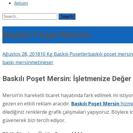
İletişim
Search
for:
Baskılı Poşet Mersin
Ağustos 28, 2018
10 Kg Baskılı Poşetler
baskılı poşet mersin
baskı mersin
metineser
Baskılı Poşet Mersin: İşletmenize Değe
Mersin’in hareketli ticaret hayatında fark edilmek mi istiyo
gezen en etkili reklam aracıdır.
Baskılı Poşet Mersin
hizmet
dilediğiniz renklerde grafik çalışmaları yapıyoruz. Böylece
güvenerek bizi tercih ediyor.