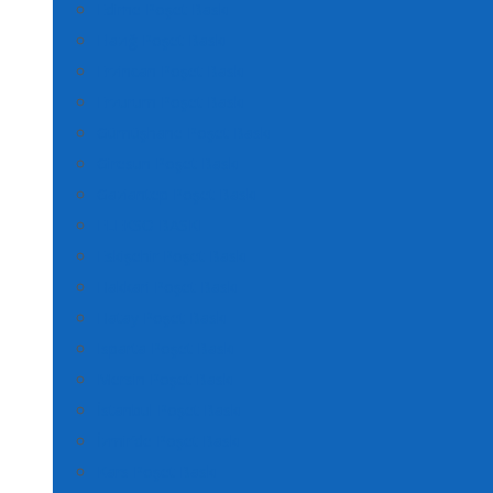
Edirne Poşet Baskı
Elazığ Poşet Baskı
Erzincan Poşet Baskı
Erzurum Poşet Baskı
Gümüşhane Poşet Baskı
Giresun Poşet Baskı
Gaziantep Poşet Baskı
FLEKSO BASKI
Eskişehir Poşet Baskı
Hakkari Poşet Baskı
Hatay Poşet Baskı
Isparta Poşet Baskı
Mersin Poşet Baskı
İstanbul Poşet Baskı
İzmir’de Poşet Baskı
Kars Poşet Baskı