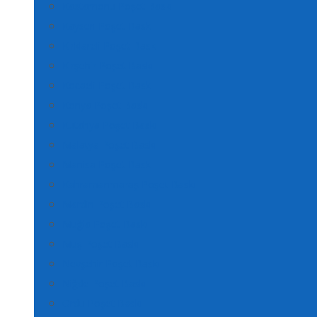
Kastamonu Poşet Baskı
Kayseri Poşet Baskı
Kırklareli Poşet Baskı
Kırşehir Poşet Baskı
Kocaeli Poşet Baskı
Konya Poşet Baskı
Kütahya Poşet Baskı
Malatya Poşet Baskı
Manisa Poşet Baskı
Kahramanmaraş Poşet Baskı
Mardin Poşet Baskı
Muğla Poşet Baskı
Muş Poşet Baskı
Nevşehir Poşet Baskı
Niğde Poşet Baskı
Ordu Poşet Baskı