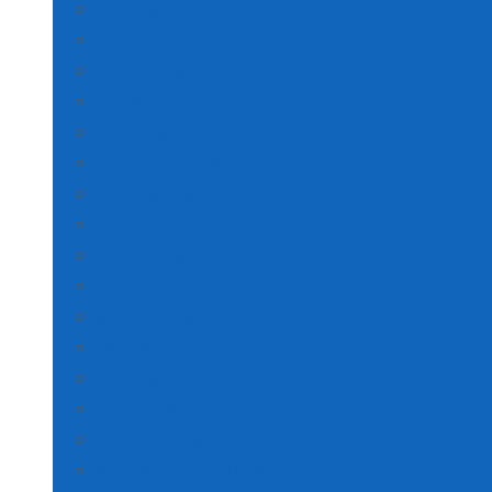
Rize Poşet Baskı
Sakarya Poşet Baskı
Samsun Poşet Baskı
Siirt Poşet Baskı
Sinop Poşet Baskı
Sivas Poşet Baskı
Tekirdağ Poşet Baskı
Tokat Poşet Baskı
Trabzon Poşet Baskı
Tunceli Poşet Baskı
Şanlıurfa Poşet Baskı
Uşak Poşet Baskı
Van Poşet Baskı
Yozgat Poşet Baskı
Zonguldak Poşet Baskı
AKSARAY POŞET BASKI