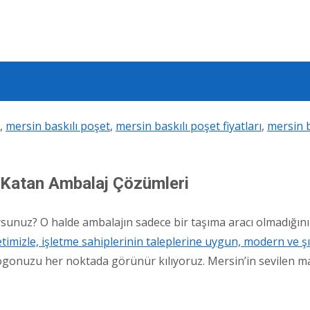
,
mersin baskılı poşet
,
mersin baskılı poşet fiyatları
,
mersin b
r Katan Ambalaj Çözümleri
rsunuz? O halde ambalajın sadece bir taşıma aracı olmadığını 
imizle, işletme sahiplerinin taleplerine uygun, modern ve şı
 logonuzu her noktada görünür kılıyoruz. Mersin’in sevilen m