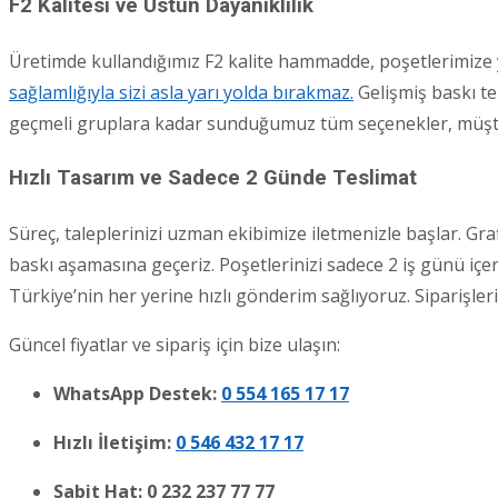
F2 Kalitesi ve Üstün Dayanıklılık
Üretimde kullandığımız F2 kalite hammadde, poşetlerimize
sağlamlığıyla sizi asla yarı yolda bırakmaz.
Gelişmiş baskı te
geçmeli gruplara kadar sunduğumuz tüm seçenekler, müşteri
Hızlı Tasarım ve Sadece 2 Günde Teslimat
Süreç, taleplerinizi uzman ekibimize iletmenizle başlar. Graf
baskı aşamasına geçeriz. Poşetlerinizi sadece 2 iş günü içeri
Türkiye’nin her yerine hızlı gönderim sağlıyoruz. Siparişlerin
Güncel fiyatlar ve sipariş için bize ulaşın:
WhatsApp Destek:
0 554 165 17 17
Hızlı İletişim:
0 546 432 17 17
Sabit Hat:
0 232 237 77 77