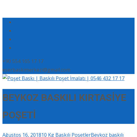
+90 554 165 17 17
eserbaskimerkezi@gmail.com
BEYKOZ BASKILI KIRTASİYE
POŞETİ
Ağustos 16, 2018
10 Kg Baskılı Poşetler
Beykoz baskılı