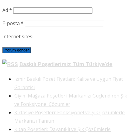
Ad
*
E-posta
*
İnternet sitesi
Baskılı Poşetlerimiz Tüm Türkiye’de
İzmir Baskılı Poşet Fiyatları: Kalite ve Uygun Fiyat
Garantisi
Giyim Mağaza Poşetleri: Markanızı Güçlendiren Şık
ve Fonksiyonel Çözümler
Kırtasiye Poşetleri: Fonksiyonel ve Şık Çözümlerle
Markanızı Tanıtın
Kitap Poşetleri: Dayanıklı ve Şık Çözümlerle