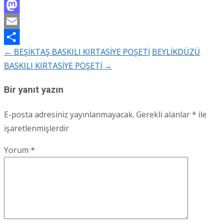
Facebook
Mastodon
Email
←
BEŞİKTAŞ BASKILI KIRTASİYE POŞETİ
BEYLİKDÜZÜ
Share
Post
BASKILI KIRTASİYE POŞETİ
→
navigation
Bir yanıt yazın
E-posta adresiniz yayınlanmayacak.
Gerekli alanlar
*
ile
işaretlenmişlerdir
Yorum
*