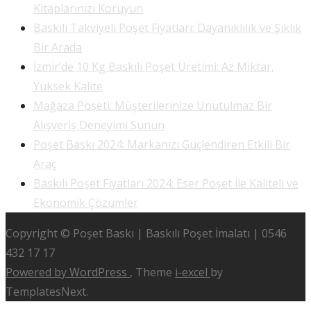
Kitaplarınızı Koruyun
Baskılı Takviyeli Poşet Fiyatları: Dayanıklılık ve Şıklık
Bir Arada
İzmir’de 10 Kg Baskılı Poşet Üretimi: Az Miktar,
Yüksek Kalite
Mağaza Poşeti: Müşterilerinize Unutulmaz Bir
Alışveriş Deneyimi Sunun
Poşet Baskı 2024: Markanızı Güçlendiren Etkili Bir
Araç
Baskılı Poşet Fiyatları 2024: Eser Poşet ile Kaliteli ve
Ekonomik Çözümler
Copyright © Poşet Baskı | Baskılı Poşet İmalatı | 0546
432 17 17
Powered by WordPress
, Theme
i-excel
by
TemplatesNext.