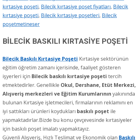
kırtasiye poşeti
,
Bilecik kırtasiye poşet fiyatları
,
Bilecik
kırtasiye poşeti
,
Bilecik kırtasiye poşetleri
,
Bilecik
poşet
metineser
BİLECİK BASKILI KIRTASİYE POŞETİ
Bilecik Baskıl
ı
Kırtasiye Poşeti
Kırtasiye sektörünün
eğitim öğretim zamanı içerisinde, faaliyet gösteren
işyerleri için
Bilecik
baskılı kırtasiye poşeti
tercih
etmektedirler. Genellikle
Okul, Dershane, Etüt Merkezi,
Alışveriş merkezleri ve Eğitim Kurumlarının
yakınında
bulunan Kırtasiye işletmecileri, firmalarının reklamını en
iyi sattıkları ürünleri koydukları
baskılı poşet
ile
yapmaktadırlar.Bizde bu konu çevçevesinde kırtasiyeler
için baskılı poşet imalatı yapmaktayız.
Güvenli Alışveriş, Hızlı Teslimat ve Ekonomik olan
Baskılı