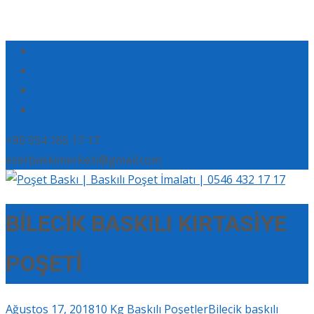
+90 554 165 17 17
eserbaskimerkezi@gmail.com
BİLECİK BASKILI KIRTASİYE
POŞETİ
Ağustos 17, 2018
10 Kg Baskılı Poşetler
Bilecik baskılı