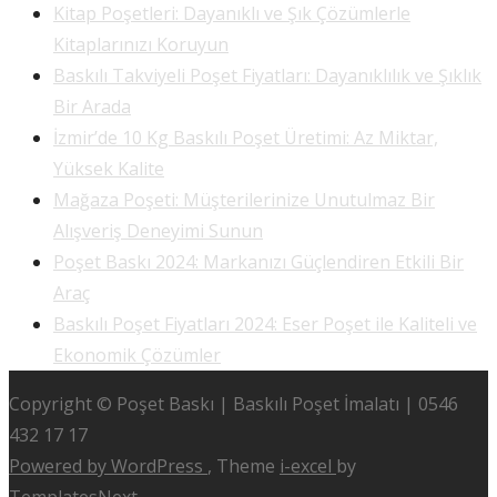
Kitap Poşetleri: Dayanıklı ve Şık Çözümlerle
Kitaplarınızı Koruyun
Baskılı Takviyeli Poşet Fiyatları: Dayanıklılık ve Şıklık
Bir Arada
İzmir’de 10 Kg Baskılı Poşet Üretimi: Az Miktar,
Yüksek Kalite
Mağaza Poşeti: Müşterilerinize Unutulmaz Bir
Alışveriş Deneyimi Sunun
Poşet Baskı 2024: Markanızı Güçlendiren Etkili Bir
Araç
Baskılı Poşet Fiyatları 2024: Eser Poşet ile Kaliteli ve
Ekonomik Çözümler
Copyright © Poşet Baskı | Baskılı Poşet İmalatı | 0546
432 17 17
Powered by WordPress
, Theme
i-excel
by