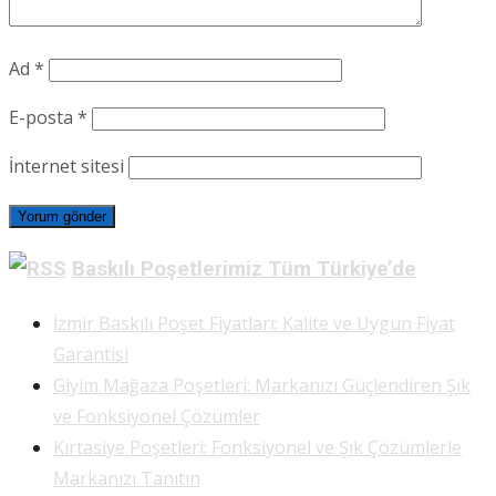
Ad
*
E-posta
*
İnternet sitesi
Baskılı Poşetlerimiz Tüm Türkiye’de
İzmir Baskılı Poşet Fiyatları: Kalite ve Uygun Fiyat
Garantisi
Giyim Mağaza Poşetleri: Markanızı Güçlendiren Şık
ve Fonksiyonel Çözümler
Kırtasiye Poşetleri: Fonksiyonel ve Şık Çözümlerle
Markanızı Tanıtın