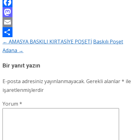
Facebook
Mastodon
Email
←
AMASYA BASKILI KIRTASİYE POŞETİ
Baskılı Poşet
Share
Post
Adana
→
navigation
Bir yanıt yazın
E-posta adresiniz yayınlanmayacak.
Gerekli alanlar
*
ile
işaretlenmişlerdir
Yorum
*