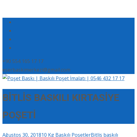
+90 554 165 17 17
eserbaskimerkezi@gmail.com
BİTLİS BASKILI KIRTASİYE
POŞETİ
Ağustos 30, 2018
10 Kg Baskılı Poşetler
Bitlis baskılı