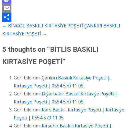
Mastodon
Email
←
BİNGÖL BASKILI KIRTASİYE POŞETİ
ÇANKIRI BASKILI
Share
Post
KIRTASİYE POŞETİ
→
navigation
5 thoughts on “
BİTLİS BASKILI
KIRTASİYE POŞETİ
”
Geri bildirim:
Çankırı Baskılı Kırtasiye Poşeti |
Kırtasiye Poşeti | 0554 570 11 05
Geri bildirim:
Diyarbakır Baskılı Kırtasiye Poşeti |
Kırtasiye Poşeti | 0554 570 11 05
Geri bildirim:
Kars Baskılı Kırtasiye Poşeti | Kırtasiye
Poşeti | 0554 570 11 05
Geri bildirim:
Kırşehir Baskılı Kırtasiye Poşeti |