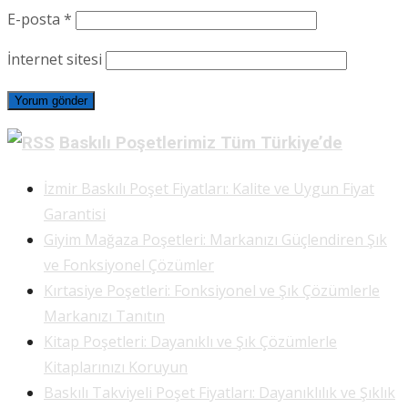
E-posta
*
İnternet sitesi
Baskılı Poşetlerimiz Tüm Türkiye’de
İzmir Baskılı Poşet Fiyatları: Kalite ve Uygun Fiyat
Garantisi
Giyim Mağaza Poşetleri: Markanızı Güçlendiren Şık
ve Fonksiyonel Çözümler
Kırtasiye Poşetleri: Fonksiyonel ve Şık Çözümlerle
Markanızı Tanıtın
Kitap Poşetleri: Dayanıklı ve Şık Çözümlerle
Kitaplarınızı Koruyun
Baskılı Takviyeli Poşet Fiyatları: Dayanıklılık ve Şıklık