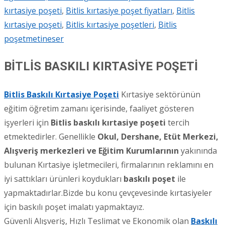
kırtasiye poşeti
,
Bitlis kırtasiye poşet fiyatları
,
Bitlis
kırtasiye poşeti
,
Bitlis kırtasiye poşetleri
,
Bitlis
poşet
metineser
BİTLİS BASKILI KIRTASİYE POŞETİ
Bitlis Baskıl
ı
Kırtasiye Poşeti
Kırtasiye sektörünün
eğitim öğretim zamanı içerisinde, faaliyet gösteren
işyerleri için
Bitlis
baskılı kırtasiye poşeti
tercih
etmektedirler. Genellikle
Okul, Dershane, Etüt Merkezi,
Alışveriş merkezleri ve Eğitim Kurumlarının
yakınında
bulunan Kırtasiye işletmecileri, firmalarının reklamını en
iyi sattıkları ürünleri koydukları
baskılı poşet
ile
yapmaktadırlar.Bizde bu konu çevçevesinde kırtasiyeler
için baskılı poşet imalatı yapmaktayız.
Güvenli Alışveriş, Hızlı Teslimat ve Ekonomik olan
Baskılı