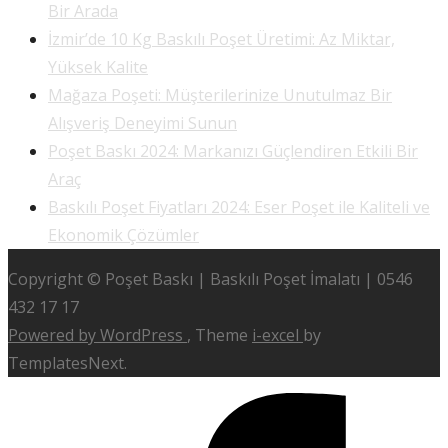
Bir Arada
İzmir’de 10 Kg Baskılı Poşet Üretimi: Az Miktar,
Yüksek Kalite
Mağaza Poşeti: Müşterilerinize Unutulmaz Bir
Alışveriş Deneyimi Sunun
Poşet Baskı 2024: Markanızı Güçlendiren Etkili Bir
Araç
Baskılı Poşet Fiyatları 2024: Eser Poşet ile Kaliteli ve
Ekonomik Çözümler
Copyright © Poşet Baskı | Baskılı Poşet İmalatı | 0546
432 17 17
Powered by WordPress
, Theme
i-excel
by
TemplatesNext.