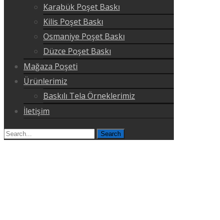
Karabük Poşet Baskı
Kilis Poşet Baskı
Osmaniye Poşet Baskı
Düzce Poşet Baskı
Mağaza Poşeti
Ürünlerimiz
Baskılı Tela Örneklerimiz
İletişim
Search
for: