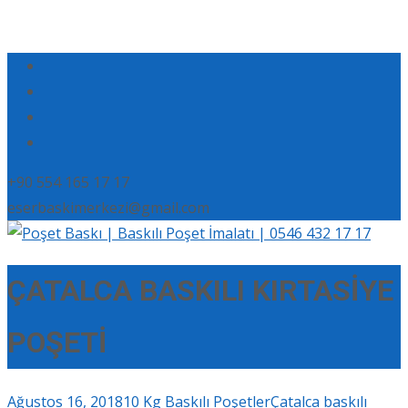
+90 554 165 17 17
eserbaskimerkezi@gmail.com
ÇATALCA BASKILI KIRTASİYE
POŞETİ
Ağustos 16, 2018
10 Kg Baskılı Poşetler
Çatalca baskılı