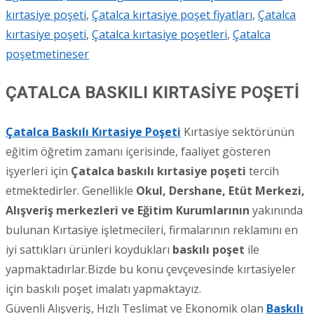
kırtasiye poşeti
,
Çatalca kırtasiye poşet fiyatları
,
Çatalca
kırtasiye poşeti
,
Çatalca kırtasiye poşetleri
,
Çatalca
poşet
metineser
ÇATALCA BASKILI KIRTASİYE POŞETİ
Çatalca Baskılı Kırtasiye Poşeti
Kırtasiye sektörünün
eğitim öğretim zamanı içerisinde, faaliyet gösteren
işyerleri için
Çatalca
baskılı kırtasiye poşeti
tercih
etmektedirler. Genellikle
Okul, Dershane, Etüt Merkezi,
Alışveriş merkezleri ve Eğitim Kurumlarının
yakınında
bulunan Kırtasiye işletmecileri, firmalarının reklamını en
iyi sattıkları ürünleri koydukları
baskılı poşet
ile
yapmaktadırlar.Bizde bu konu çevçevesinde kırtasiyeler
için baskılı poşet imalatı yapmaktayız.
Güvenli Alışveriş, Hızlı Teslimat ve Ekonomik olan
Baskılı