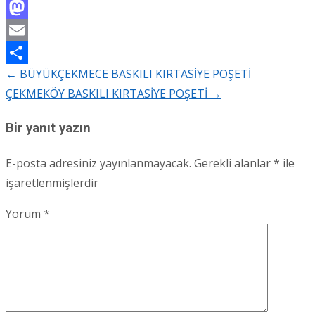
Facebook
Mastodon
Email
←
BÜYÜKÇEKMECE BASKILI KIRTASİYE POŞETİ
Share
Post
ÇEKMEKÖY BASKILI KIRTASİYE POŞETİ
→
navigation
Bir yanıt yazın
E-posta adresiniz yayınlanmayacak.
Gerekli alanlar
*
ile
işaretlenmişlerdir
Yorum
*