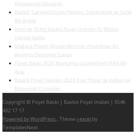
Kitaplarınızı Koruyun
Baskılı Takviyeli Poşet Fiyatları: Dayanıklılık ve Şıklık
Bir Arada
İzmir’de 10 Kg Baskılı Poşet Üretimi: Az Miktar,
Yüksek Kalite
Mağaza Poşeti: Müşterilerinize Unutulmaz Bir
Alışveriş Deneyimi Sunun
Poşet Baskı 2024: Markanızı Güçlendiren Etkili Bir
Araç
Baskılı Poşet Fiyatları 2024: Eser Poşet ile Kaliteli ve
Ekonomik Çözümler
Copyright © Poşet Baskı | Baskılı Poşet İmalatı | 0546
432 17 17
Powered by WordPress
, Theme
i-excel
by
TemplatesNext.