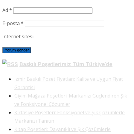
Ad
*
E-posta
*
İnternet sitesi
Baskılı Poşetlerimiz Tüm Türkiye’de
İzmir Baskılı Poşet Fiyatları: Kalite ve Uygun Fiyat
Garantisi
Giyim Mağaza Poşetleri: Markanızı Güçlendiren Şık
ve Fonksiyonel Çözümler
Kırtasiye Poşetleri: Fonksiyonel ve Şık Çözümlerle
Markanızı Tanıtın
Kitap Poşetleri: Dayanıklı ve Şık Çözümlerle