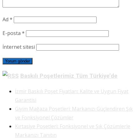
Ad
*
E-posta
*
İnternet sitesi
Baskılı Poşetlerimiz Tüm Türkiye’de
İzmir Baskılı Poşet Fiyatları: Kalite ve Uygun Fiyat
Garantisi
Giyim Mağaza Poşetleri: Markanızı Güçlendiren Şık
ve Fonksiyonel Çözümler
Kırtasiye Poşetleri: Fonksiyonel ve Şık Çözümlerle
Markanızı Tanıtın