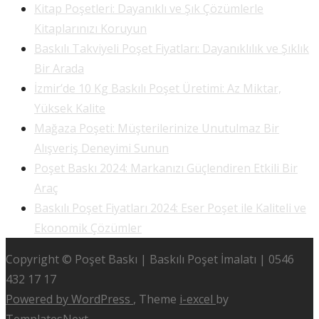
Kitap Poşetleri: Dayanıklı ve Şık Çözümlerle
Kitaplarınızı Koruyun
Baskılı Takviyeli Poşet Fiyatları: Dayanıklılık ve Şıklık
Bir Arada
İzmir’de 10 Kg Baskılı Poşet Üretimi: Az Miktar,
Yüksek Kalite
Mağaza Poşeti: Müşterilerinize Unutulmaz Bir
Alışveriş Deneyimi Sunun
Poşet Baskı 2024: Markanızı Güçlendiren Etkili Bir
Araç
Baskılı Poşet Fiyatları 2024: Eser Poşet ile Kaliteli ve
Ekonomik Çözümler
Copyright © Poşet Baskı | Baskılı Poşet İmalatı | 0546
432 17 17
Powered by WordPress
, Theme
i-excel
by