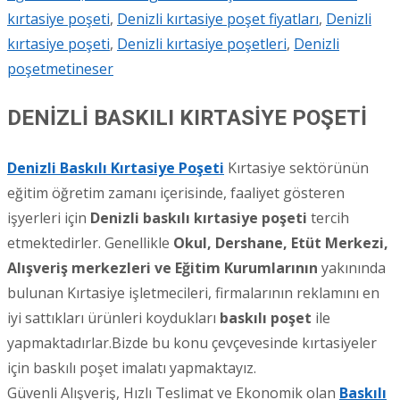
kırtasiye poşeti
,
Denizli kırtasiye poşet fiyatları
,
Denizli
kırtasiye poşeti
,
Denizli kırtasiye poşetleri
,
Denizli
poşet
metineser
DENİZLİ BASKILI KIRTASİYE POŞETİ
Denizli Baskılı Kırtasiye Poşeti
Kırtasiye sektörünün
eğitim öğretim zamanı içerisinde, faaliyet gösteren
işyerleri için
Denizli
baskılı kırtasiye poşeti
tercih
etmektedirler. Genellikle
Okul, Dershane, Etüt Merkezi,
Alışveriş merkezleri ve Eğitim Kurumlarının
yakınında
bulunan Kırtasiye işletmecileri, firmalarının reklamını en
iyi sattıkları ürünleri koydukları
baskılı poşet
ile
yapmaktadırlar.Bizde bu konu çevçevesinde kırtasiyeler
için baskılı poşet imalatı yapmaktayız.
Güvenli Alışveriş, Hızlı Teslimat ve Ekonomik olan
Baskılı