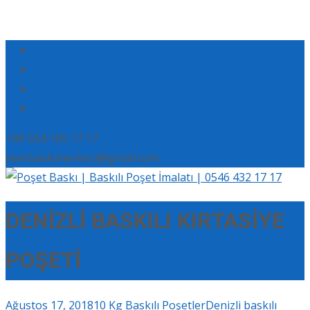
+90 554 165 17 17
eserbaskimerkezi@gmail.com
DENİZLİ BASKILI KIRTASİYE
POŞETİ
Ağustos 17, 2018
10 Kg Baskılı Poşetler
Denizli baskılı