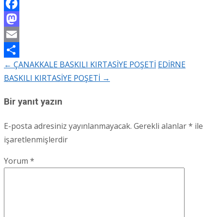
Facebook
Mastodon
Email
←
ÇANAKKALE BASKILI KIRTASİYE POŞETİ
EDİRNE
Share
Post
BASKILI KIRTASİYE POŞETİ
→
navigation
Bir yanıt yazın
E-posta adresiniz yayınlanmayacak.
Gerekli alanlar
*
ile
işaretlenmişlerdir
Yorum
*