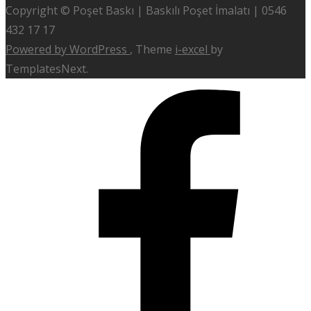
Copyright © Poşet Baskı | Baskılı Poşet İmalatı | 0546
432 17 17
Powered by WordPress
, Theme
i-excel
by
TemplatesNext.