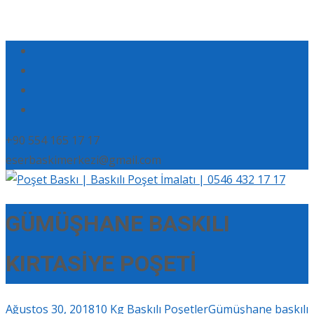
+90 554 165 17 17
eserbaskimerkezi@gmail.com
GÜMÜŞHANE BASKILI
KIRTASİYE POŞETİ
Ağustos 30, 2018
10 Kg Baskılı Poşetler
Gümüşhane baskılı