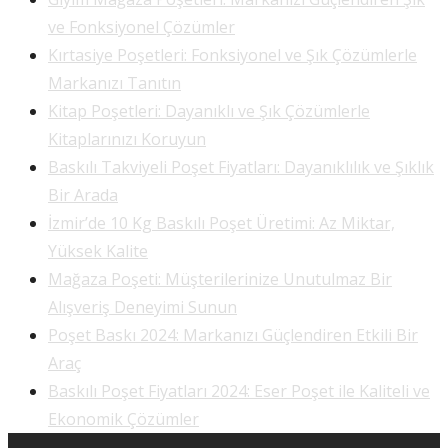
ve Fonksiyonel Çözümler
Kırtasiye Poşetleri: Fonksiyonel ve Şık Çözümlerle
Markanızı Tanıtın
Kitap Poşetleri: Dayanıklı ve Şık Çözümlerle
Kitaplarınızı Koruyun
Baskılı Takviyeli Poşet Fiyatları: Dayanıklılık ve Şıklık
Bir Arada
İzmir’de 10 Kg Baskılı Poşet Üretimi: Az Miktar,
Yüksek Kalite
Mağaza Poşeti: Müşterilerinize Unutulmaz Bir
Alışveriş Deneyimi Sunun
Poşet Baskı 2024: Markanızı Güçlendiren Etkili Bir
Araç
Baskılı Poşet Fiyatları 2024: Eser Poşet ile Kaliteli ve
Ekonomik Çözümler