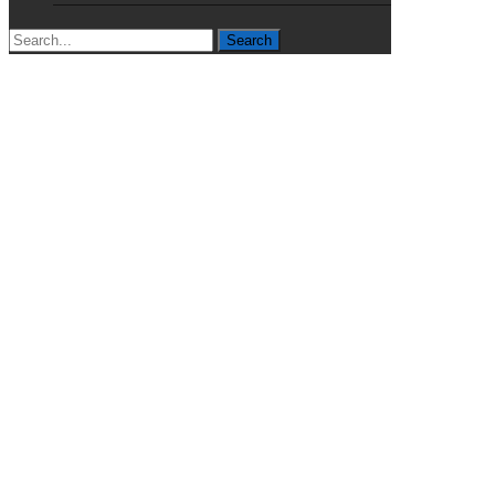
Search
for: