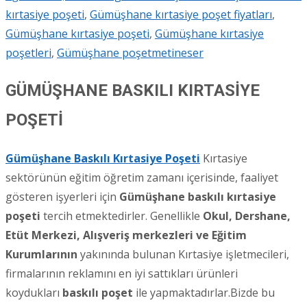
kırtasiye poşeti
,
Gümüşhane kırtasiye poşet fiyatları
,
Gümüşhane kırtasiye poşeti
,
Gümüşhane kırtasiye
poşetleri
,
Gümüşhane poşet
metineser
GÜMÜŞHANE BASKILI KIRTASİYE
POŞETİ
Gümüşhane Baskıl
ı
Kırtasiye Poşeti
Kırtasiye
sektörünün eğitim öğretim zamanı içerisinde, faaliyet
gösteren işyerleri için
Gümüşhane
baskılı kırtasiye
poşeti
tercih etmektedirler. Genellikle
Okul, Dershane,
Etüt Merkezi, Alışveriş merkezleri ve Eğitim
Kurumlarının
yakınında bulunan Kırtasiye işletmecileri,
firmalarının reklamını en iyi sattıkları ürünleri
koydukları
baskılı poşet
ile yapmaktadırlar.Bizde bu