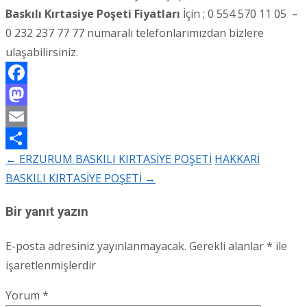
Baskılı Kırtasiye Poşeti Fiyatları
İçin ; 0 554 570 11 05 –
0 232 237 77 77 numaralı telefonlarımızdan bizlere
ulaşabilirsiniz.
Facebook
Mastodon
Email
←
ERZURUM BASKILI KIRTASİYE POŞETİ
HAKKARİ
Share
Post
BASKILI KIRTASİYE POŞETİ
→
navigation
Bir yanıt yazın
E-posta adresiniz yayınlanmayacak.
Gerekli alanlar
*
ile
işaretlenmişlerdir
Yorum
*