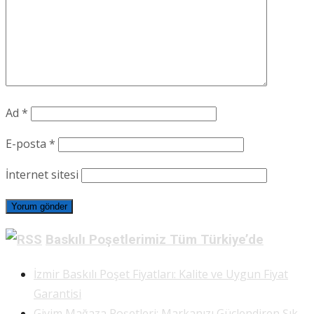
Ad
*
E-posta
*
İnternet sitesi
Baskılı Poşetlerimiz Tüm Türkiye’de
İzmir Baskılı Poşet Fiyatları: Kalite ve Uygun Fiyat
Garantisi
Giyim Mağaza Poşetleri: Markanızı Güçlendiren Şık