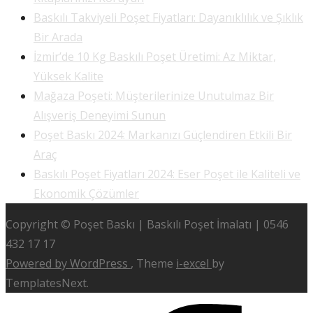
Baskılı Takviyeli Poşet Fiyatları: Dayanıklılık ve Şıklık
Bir Arada
İzmir’de 10 Kg Baskılı Poşet Üretimi: Az Miktar,
Yüksek Kalite
Mağaza Poşeti: Müşterilerinize Unutulmaz Bir
Alışveriş Deneyimi Sunun
Poşet Baskı 2024: Markanızı Güçlendiren Etkili Bir
Araç
Baskılı Poşet Fiyatları 2024: Eser Poşet ile Kaliteli ve
Ekonomik Çözümler
Copyright © Poşet Baskı | Baskılı Poşet İmalatı | 0546
432 17 17
Powered by WordPress
, Theme
i-excel
by
TemplatesNext.