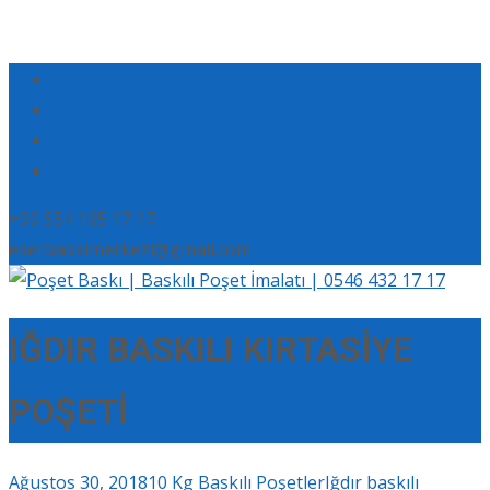
+90 554 165 17 17
eserbaskimerkezi@gmail.com
IĞDIR BASKILI KIRTASİYE
POŞETİ
Ağustos 30, 2018
10 Kg Baskılı Poşetler
Iğdır baskılı