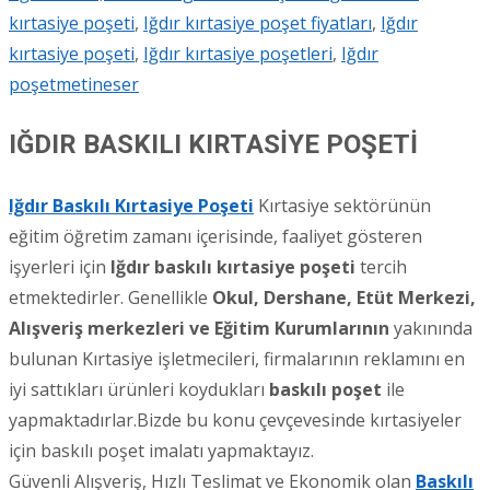
kırtasiye poşeti
,
Iğdır kırtasiye poşet fiyatları
,
Iğdır
kırtasiye poşeti
,
Iğdır kırtasiye poşetleri
,
Iğdır
poşet
metineser
IĞDIR BASKILI KIRTASİYE POŞETİ
Iğdır Baskıl
ı
Kırtasiye Poşeti
Kırtasiye sektörünün
eğitim öğretim zamanı içerisinde, faaliyet gösteren
işyerleri için
Iğdır
baskılı kırtasiye poşeti
tercih
etmektedirler. Genellikle
Okul, Dershane, Etüt Merkezi,
Alışveriş merkezleri ve Eğitim Kurumlarının
yakınında
bulunan Kırtasiye işletmecileri, firmalarının reklamını en
iyi sattıkları ürünleri koydukları
baskılı poşet
ile
yapmaktadırlar.Bizde bu konu çevçevesinde kırtasiyeler
için baskılı poşet imalatı yapmaktayız.
Güvenli Alışveriş, Hızlı Teslimat ve Ekonomik olan
Baskılı