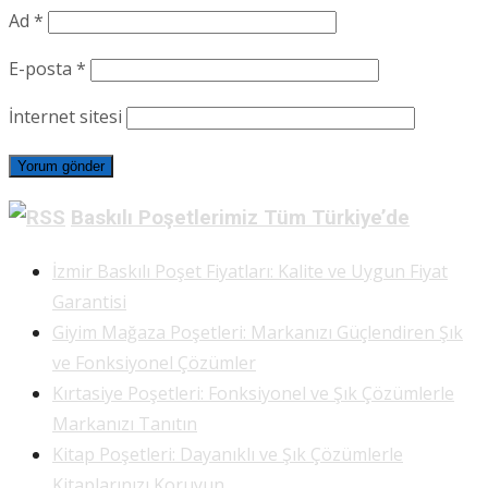
Ad
*
E-posta
*
İnternet sitesi
Baskılı Poşetlerimiz Tüm Türkiye’de
İzmir Baskılı Poşet Fiyatları: Kalite ve Uygun Fiyat
Garantisi
Giyim Mağaza Poşetleri: Markanızı Güçlendiren Şık
ve Fonksiyonel Çözümler
Kırtasiye Poşetleri: Fonksiyonel ve Şık Çözümlerle
Markanızı Tanıtın
Kitap Poşetleri: Dayanıklı ve Şık Çözümlerle
Kitaplarınızı Koruyun