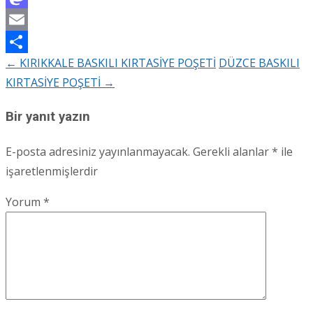
Mastodon
Email
←
KIRIKKALE BASKILI KIRTASİYE POŞETİ
DÜZCE BASKILI
Share
Post
KIRTASİYE POŞETİ
→
navigation
Bir yanıt yazın
E-posta adresiniz yayınlanmayacak.
Gerekli alanlar
*
ile
işaretlenmişlerdir
Yorum
*