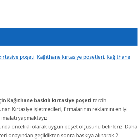
ırtasiye poşeti
,
Kağıthane kırtasiye poşetleri
,
Kağıthane
için
Kağıthane
baskılı kırtasiye poşeti
tercih
nan Kırtasiye işletmecileri, firmalarının reklamını en iyi
t imalatı yapmaktayız.
sunda öncelikli olarak uygun poşet ölçüsünü belirleriz. Daha
şteri onayından geçildikten sonra baskıya alınarak 2