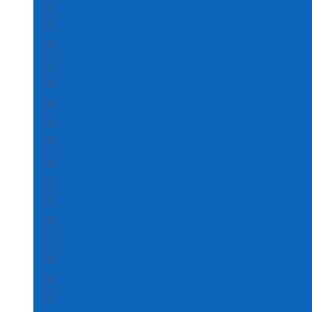
Edirne Poşet Baskı
Elazığ Poşet Baskı
Erzincan Poşet Baskı
Erzurum Poşet Baskı
Gümüşhane Poşet Baskı
Giresun Poşet Baskı
Gaziantep Poşet Baskı
FLEKSO BASKI
Eskişehir Poşet Baskı
Hakkari Poşet Baskı
Hatay Poşet Baskı
Isparta Poşet Baskı
Mersin Poşet Baskı
İstanbul Poşet Baskı
İzmir’de Poşet Baskı
Kars Poşet Baskı