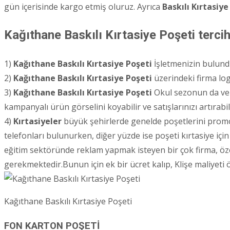
gün içerisinde kargo etmiş oluruz. Ayrıca
Baskılı Kırtasiye
Kağıthane Baskılı Kırtasiye Poşeti tercih
1)
Kağıthane
Baskılı Kırtasiye Poşeti
İşletmenizin bulundu
2)
Kağıthane
Baskılı Kırtasiye Poşeti
üzerindeki firma logo
3)
Kağıthane
Baskılı Kırtasiye Poşeti
Okul sezonun da ve 
kampanyalı ürün görselini koyabilir ve satışlarınızı artırabili
4)
Kırtasiyeler
büyük şehirlerde genelde poşetlerini promos
telefonları bulunurken, diğer yüzde ise poşeti kırtasiye için 
eğitim sektöründe reklam yapmak isteyen bir çok firma, özel
gerekmektedir.Bunun için ek bir ücret kalıp, Klişe maliyeti
Kağıthane Baskılı Kırtasiye Poşeti
FON KARTON POŞETİ