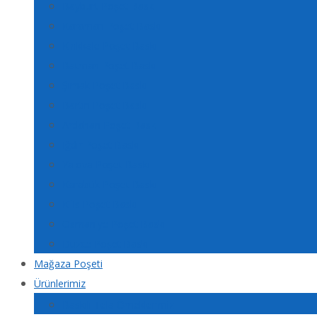
Bayburt Poşet Baskı
Karaman Poşet Baskı
Kırıkkale Poşet Baskı
Batman Poşet Baskı
Şırnak Poşet Baskı
Bartın Poşet Baskı
Ardahan Poşet Baskı
Iğdır Poşet Baskı
Yalova Poşet Baskı
Karabük Poşet Baskı
Kilis Poşet Baskı
Osmaniye Poşet Baskı
Düzce Poşet Baskı
Mağaza Poşeti
Ürünlerimiz
Baskılı Tela Örneklerimiz