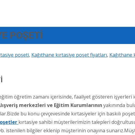
YE POŞETİ
rtasiye poşeti
,
Kağıthane kırtasiye poşet fiyatları
,
Kağıthane k
İ
itim öğretim zamanı içerisinde, faaliyet gösteren işyerleri 
lışveriş merkezleri ve Eğitim Kurumlarının
yakınında bulu
ar.Bizde bu konu çevçevesinde kırtasiyeler için baskılı poşe
Poşetler
kırtasiye sahibi müşterilerimizin talepleri doğrultu
 vb. istenilen bilgiler eklenip müşterinin onayına sunarız.Mü