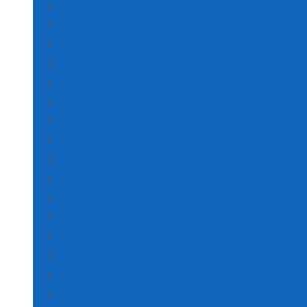
Kastamonu Poşet Baskı
Kayseri Poşet Baskı
Kırklareli Poşet Baskı
Kırşehir Poşet Baskı
Kocaeli Poşet Baskı
Konya Poşet Baskı
Kütahya Poşet Baskı
Malatya Poşet Baskı
Manisa Poşet Baskı
Kahramanmaraş Poşet Baskı
Mardin Poşet Baskı
Muğla Poşet Baskı
Muş Poşet Baskı
Nevşehir Poşet Baskı
Niğde Poşet Baskı
Ordu Poşet Baskı