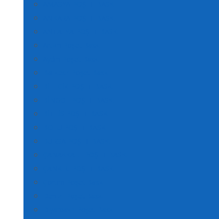
AMASYA POŞET BASKI
ANKARA POŞET BASKI
ANTALYA POŞET BASKI
Artvin Poşet Baskı
Aydın Poşet Baskı
Balıkesir Poşet Baskı
BİLECİK POŞET BASKI
BİNGÖL POŞET BASKI
BİTLİS POŞET BASKI
BOLU POŞET BASKI
BURSA POŞET BASKI
ÇANAKKALE POŞET BASKI
ÇANKIRI POŞET BASKI
Çorum Poşet Baskı
Denizli Poşet Baskı
Diyarbakır Poşet Baskı