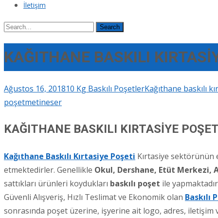
İletişim
Search
for:
KAĞITHANE BASKILI KIRTASİ
Ağustos 16, 2018
10 Kg Baskılı Poşetler
Kağıthane baskılı kı
poşet
metineser
KAĞITHANE BASKILI KIRTASİYE POŞET
Kağıthane Baskılı Kırtasiye Poşeti
Kırtasiye sektörünün eğ
etmektedirler. Genellikle
Okul, Dershane, Etüt Merkezi, A
sattıkları ürünleri koydukları
baskılı poşet
ile yapmaktadırl
Güvenli Alışveriş, Hızlı Teslimat ve Ekonomik olan
Baskılı 
sonrasında poşet üzerine, işyerine ait logo, adres, iletişim