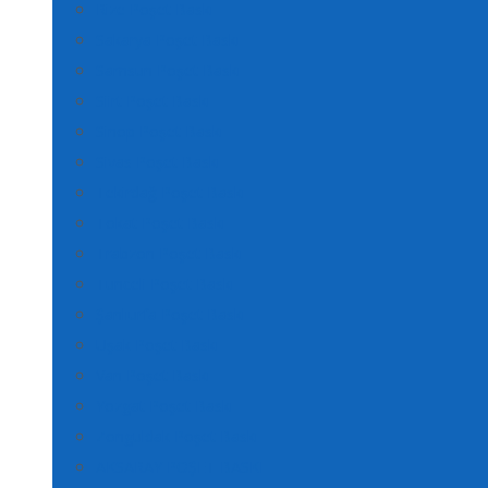
Rize Poşet Baskı
Sakarya Poşet Baskı
Samsun Poşet Baskı
Siirt Poşet Baskı
Sinop Poşet Baskı
Sivas Poşet Baskı
Tekirdağ Poşet Baskı
Tokat Poşet Baskı
Trabzon Poşet Baskı
Tunceli Poşet Baskı
Şanlıurfa Poşet Baskı
Uşak Poşet Baskı
Van Poşet Baskı
Yozgat Poşet Baskı
Zonguldak Poşet Baskı
AKSARAY POŞET BASKI