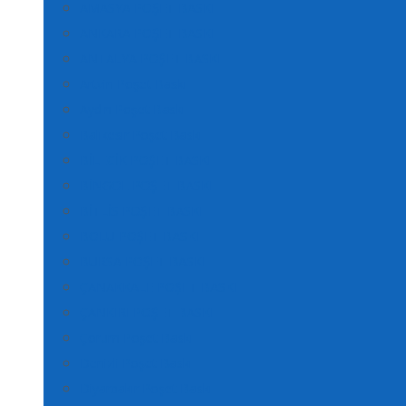
AMASYA POŞET BASKI
ANKARA POŞET BASKI
ANTALYA POŞET BASKI
Artvin Poşet Baskı
Aydın Poşet Baskı
Balıkesir Poşet Baskı
BİLECİK POŞET BASKI
BİNGÖL POŞET BASKI
BİTLİS POŞET BASKI
BOLU POŞET BASKI
BURSA POŞET BASKI
ÇANAKKALE POŞET BASKI
ÇANKIRI POŞET BASKI
Çorum Poşet Baskı
Denizli Poşet Baskı
Diyarbakır Poşet Baskı