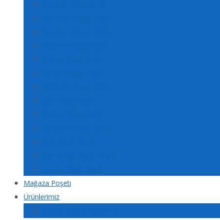
Bayburt Poşet Baskı
Karaman Poşet Baskı
Kırıkkale Poşet Baskı
Batman Poşet Baskı
Şırnak Poşet Baskı
Bartın Poşet Baskı
Ardahan Poşet Baskı
Iğdır Poşet Baskı
Yalova Poşet Baskı
Karabük Poşet Baskı
Kilis Poşet Baskı
Osmaniye Poşet Baskı
Düzce Poşet Baskı
Mağaza Poşeti
Ürünlerimiz
Baskılı Tela Örneklerimiz