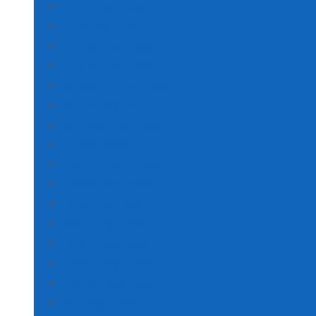
Edirne Poşet Baskı
Elazığ Poşet Baskı
Erzincan Poşet Baskı
Erzurum Poşet Baskı
Gümüşhane Poşet Baskı
Giresun Poşet Baskı
Gaziantep Poşet Baskı
FLEKSO BASKI
Eskişehir Poşet Baskı
Hakkari Poşet Baskı
Hatay Poşet Baskı
Isparta Poşet Baskı
Mersin Poşet Baskı
İstanbul Poşet Baskı
İzmir’de Poşet Baskı
Kars Poşet Baskı