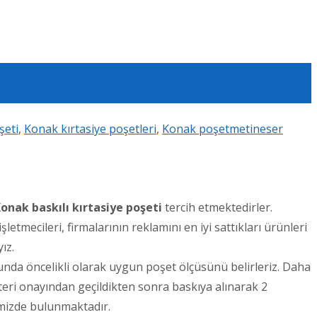
şeti
,
Konak kırtasiye poşetleri
,
Konak poşet
metineser
Konak
baskılı kırtasiye poşeti
tercih etmektedirler.
letmecileri, firmalarının reklamını en iyi sattıkları ürünleri
ız.
sunda öncelikli olarak uygun poşet ölçüsünü belirleriz. Daha
şteri onayından geçildikten sonra baskıya alınarak 2
imizde bulunmaktadır.