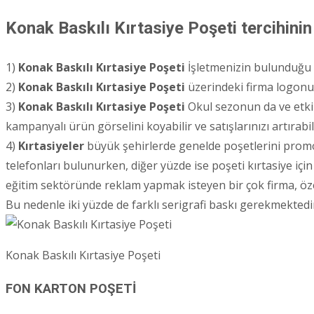
Konak Baskılı Kırtasiye Poşeti tercihinin
1)
Konak
Baskılı Kırtasiye Poşeti
İşletmenizin bulunduğu bö
2)
Konak
Baskılı Kırtasiye Poşeti
üzerindeki firma logonuz i
3)
Konak
Baskılı Kırtasiye Poşeti
Okul sezonun da ve etkin
kampanyalı ürün görselini koyabilir ve satışlarınızı artırabili
4)
Kırtasiyeler
büyük şehirlerde genelde poşetlerini promos
telefonları bulunurken, diğer yüzde ise poşeti kırtasiye için 
eğitim sektöründe reklam yapmak isteyen bir çok firma, öze
Bu nedenle iki yüzde de farklı serigrafi baskı gerekmektedir
Konak Baskılı Kırtasiye Poşeti
FON KARTON POŞETİ