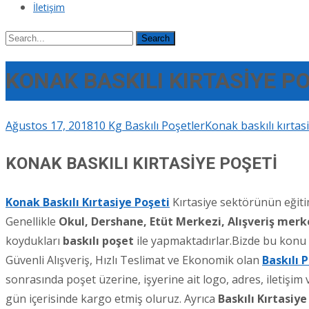
İletişim
Search
for:
KONAK BASKILI KIRTASİYE P
Ağustos 17, 2018
10 Kg Baskılı Poşetler
Konak baskılı kırtas
KONAK BASKILI KIRTASİYE POŞETİ
Konak Baskılı Kırtasiye Poşeti
Kırtasiye sektörünün eğitim
Genellikle
Okul, Dershane, Etüt Merkezi, Alışveriş merk
koydukları
baskılı poşet
ile yapmaktadırlar.Bizde bu konu ç
Güvenli Alışveriş, Hızlı Teslimat ve Ekonomik olan
Baskılı 
sonrasında poşet üzerine, işyerine ait logo, adres, iletişim
gün içerisinde kargo etmiş oluruz. Ayrıca
Baskılı Kırtasiye