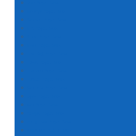
Rize Poşet Baskı
Sakarya Poşet Baskı
Samsun Poşet Baskı
Siirt Poşet Baskı
Sinop Poşet Baskı
Sivas Poşet Baskı
Tekirdağ Poşet Baskı
Tokat Poşet Baskı
Trabzon Poşet Baskı
Tunceli Poşet Baskı
Şanlıurfa Poşet Baskı
Uşak Poşet Baskı
Van Poşet Baskı
Yozgat Poşet Baskı
Zonguldak Poşet Baskı
AKSARAY POŞET BASKI