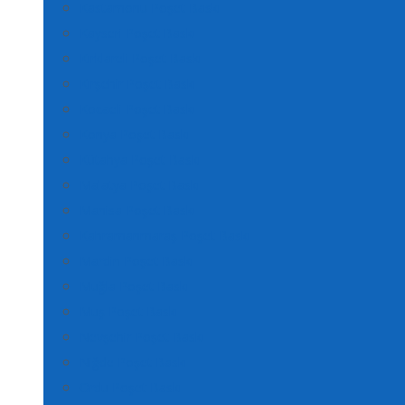
Kastamonu Poşet Baskı
Kayseri Poşet Baskı
Kırklareli Poşet Baskı
Kırşehir Poşet Baskı
Kocaeli Poşet Baskı
Konya Poşet Baskı
Kütahya Poşet Baskı
Malatya Poşet Baskı
Manisa Poşet Baskı
Kahramanmaraş Poşet Baskı
Mardin Poşet Baskı
Muğla Poşet Baskı
Muş Poşet Baskı
Nevşehir Poşet Baskı
Niğde Poşet Baskı
Ordu Poşet Baskı