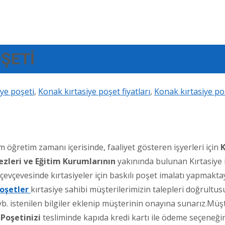
OŞETİ
iye poşeti
,
Konak kırtasiye poşet fiyatları
,
Konak kırtasiye po
 öğretim zamanı içerisinde, faaliyet gösteren işyerleri için
ezleri ve Eğitim Kurumlarının
yakınında bulunan Kırtasiye iş
evçevesinde kırtasiyeler için baskılı poşet imalatı yapmaktay
Poşetler
kırtasiye sahibi müşterilerimizin talepleri doğrultu
 vb. istenilen bilgiler eklenip müşterinin onayına sunarız.Mü
 Poşetinizi
tesliminde kapıda kredi kartı ile ödeme seçeneğ