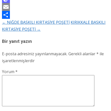
Mastodon
Email
←
NİĞDE BASKILI KIRTASİYE POŞETİ
KIRIKKALE BASKILI
Share
Post
KIRTASİYE POŞETİ
→
navigation
Bir yanıt yazın
E-posta adresiniz yayınlanmayacak.
Gerekli alanlar
*
ile
işaretlenmişlerdir
Yorum
*