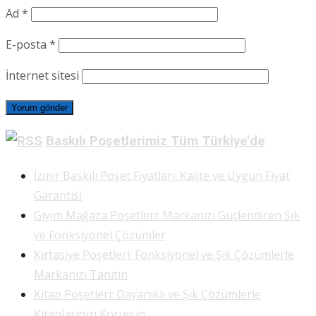
Ad
*
E-posta
*
İnternet sitesi
Baskılı Poşetlerimiz Tüm Türkiye’de
İzmir Baskılı Poşet Fiyatları: Kalite ve Uygun Fiyat
Garantisi
Giyim Mağaza Poşetleri: Markanızı Güçlendiren Şık
ve Fonksiyonel Çözümler
Kırtasiye Poşetleri: Fonksiyonel ve Şık Çözümlerle
Markanızı Tanıtın
Kitap Poşetleri: Dayanıklı ve Şık Çözümlerle
Kitaplarınızı Koruyun