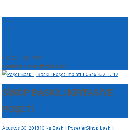
+90 554 165 17 17
eserbaskimerkezi@gmail.com
SİNOP BASKILI KIRTASİYE
POŞETİ
Ağustos 30, 2018
10 Kg Baskılı Poşetler
Sinop baskılı