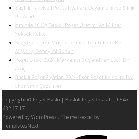
Baskılı Takviyeli Poşet Fiyatları: Dayanıklılık ve Şıklık
Bir Arada
İzmir’de 10 Kg Baskılı Poşet Üretimi: Az Miktar,
Yüksek Kalite
Mağaza Poşeti: Müşterilerinize Unutulmaz Bir
Alışveriş Deneyimi Sunun
Poşet Baskı 2024: Markanızı Güçlendiren Etkili Bir
Araç
Baskılı Poşet Fiyatları 2024: Eser Poşet ile Kaliteli ve
Ekonomik Çözümler
Copyright © Poşet Baskı | Baskılı Poşet İmalatı | 0546
432 17 17
Powered by WordPress
, Theme
i-excel
by
TemplatesNext.