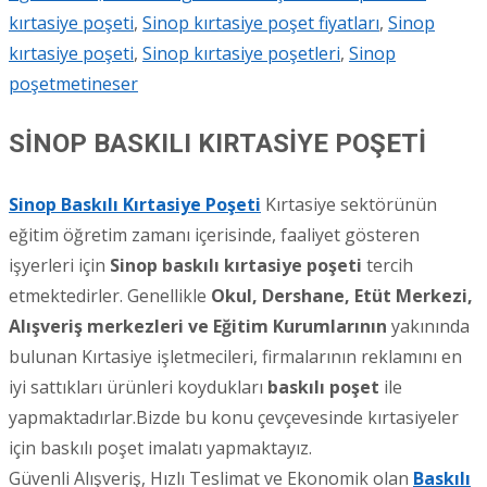
kırtasiye poşeti
,
Sinop kırtasiye poşet fiyatları
,
Sinop
kırtasiye poşeti
,
Sinop kırtasiye poşetleri
,
Sinop
poşet
metineser
SİNOP BASKILI KIRTASİYE POŞETİ
Sinop Baskıl
ı
Kırtasiye Poşeti
Kırtasiye sektörünün
eğitim öğretim zamanı içerisinde, faaliyet gösteren
işyerleri için
Sinop
baskılı kırtasiye poşeti
tercih
etmektedirler. Genellikle
Okul, Dershane, Etüt Merkezi,
Alışveriş merkezleri ve Eğitim Kurumlarının
yakınında
bulunan Kırtasiye işletmecileri, firmalarının reklamını en
iyi sattıkları ürünleri koydukları
baskılı poşet
ile
yapmaktadırlar.Bizde bu konu çevçevesinde kırtasiyeler
için baskılı poşet imalatı yapmaktayız.
Güvenli Alışveriş, Hızlı Teslimat ve Ekonomik olan
Baskılı