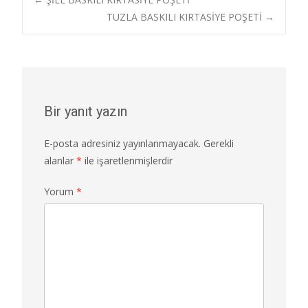
b
d
l
e
Post
o
o
TUZLA BASKILI KIRTASİYE POŞETİ
→
o
n
navigation
k
Bir yanıt yazın
E-posta adresiniz yayınlanmayacak.
Gerekli
alanlar
*
ile işaretlenmişlerdir
Yorum
*