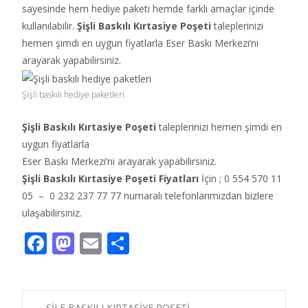
sayesinde hem hediye paketi hemde farklı amaçlar içinde
kullanılabilir.
Şişli
Baskılı Kırtasiye Poşeti
taleplerinizi
hemen şimdi en uygun fiyatlarla Eser Baskı Merkezi’ni
arayarak yapabilirsiniz.
Şişli baskılı hediye paketleri
Şişli Baskılı Kırtasiye Poşeti
taleplerinizi hemen şimdi en
uygun fiyatlarla
Eser Baskı Merkezi’ni arayarak yapabilirsiniz.
Şişli Baskılı Kırtasiye Poşeti Fiyatları
İçin ; 0 554 570 11
05 – 0 232 237 77 77 numaralı telefonlarımızdan bizlere
ulaşabilirsiniz.
F
M
E
S
ac
as
m
h
e
to
ai
ar
←
ŞİLE BASKILI KIRTASİYE POŞETİ