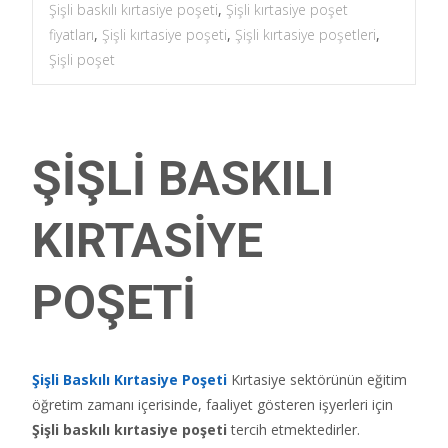
Şişli baskılı kırtasiye poşeti
,
Şişli kırtasiye poşet
fiyatları
,
Şişli kırtasiye poşeti
,
Şişli kırtasiye poşetleri
,
Şişli poşet
ŞİŞLİ BASKILI
KIRTASİYE
POŞETİ
Şişli Baskılı Kırtasiye Poşeti
Kırtasiye sektörünün eğitim
öğretim zamanı içerisinde, faaliyet gösteren işyerleri için
Şişli
baskılı kırtasiye poşeti
tercih etmektedirler.