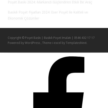
Poşet Baskı 2024: Markanızı Güçlendiren Etkili Bir Araç
Baskılı Poşet Fiyatları 2024: Eser Poşet ile Kaliteli ve
Ekonomik Çözümler
Copyright © Poşet Baskı | Baskılı Poşet İmalatı | 0546 432 17 17
Powered by WordPress
, Theme
i-excel
by TemplatesNext.