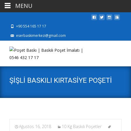
MENU
+90 554 165 17 17
eserbaskimerkezi@gmail.com
ŞİŞLİ BASKILI KIRTASİYE POŞETİ
Ağustos 16, 2018
10 Kg Baskılı Poşetler