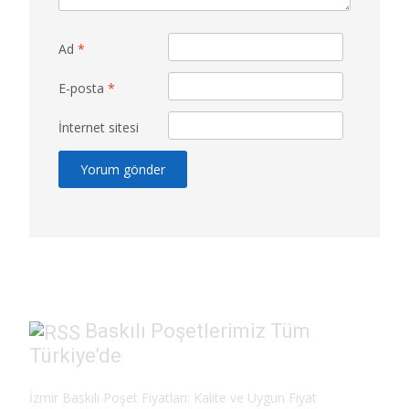
Ad
*
E-posta
*
İnternet sitesi
Baskılı Poşetlerimiz Tüm
Türkiye’de
İzmir Baskılı Poşet Fiyatları: Kalite ve Uygun Fiyat