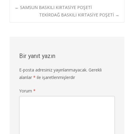
b
d
l
e
Post
←
SAMSUN BASKILI KIRTASİYE POŞETİ
o
o
TEKİRDAĞ BASKILI KIRTASİYE POŞETİ
→
o
n
navigation
k
Bir yanıt yazın
E-posta adresiniz yayınlanmayacak.
Gerekli
alanlar
*
ile işaretlenmişlerdir
Yorum
*