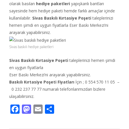
olarak basılan
hediye paketleri
yapışkanlı bantları
sayesinde hem hediye paketi hemde farklı amaçlar içinde
kullanılabilir.
Sivas
Baskılı Kırtasiye Poşeti
taleplerinizi
hemen şimdi en uygun fiyatlarla Eser Baskı Merkezi’ni
arayarak yapabilirsiniz.
Sivas baskılı hediye paketleri
Sivas Baskılı Kırtasiye Poşeti
taleplerinizi hemen şimdi
en uygun fiyatlarla
Eser Baskı Merkezi’ni arayarak yapabilirsiniz.
Baskılı Kırtasiye Poşeti Fiyatları
İçin ; 0 554 570 11 05 –
0 232 237 77 77 numaralı telefonlarımızdan bizlere
ulaşabilirsiniz.
F
M
E
S
ac
as
m
h
e
to
ai
ar