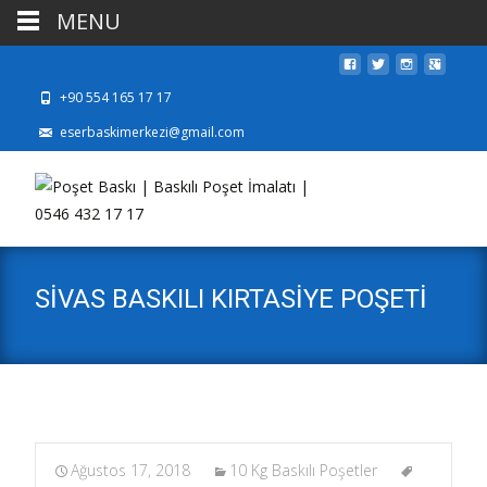
MENU
+90 554 165 17 17
eserbaskimerkezi@gmail.com
SİVAS BASKILI KIRTASİYE POŞETİ
Ağustos 17, 2018
10 Kg Baskılı Poşetler