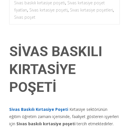
Sivas baskılı kırtasiye poşeti
,
Sivas kırtasiye poşet
fiyatları
,
Sivas kırtasiye poşeti
,
Sivas kırtasiye poşetleri
,
Sivas poşet
SİVAS BASKILI
KIRTASİYE
POŞETİ
Sivas Baskıl
ı
Kırtasiye Poşeti
Kırtasiye sektörünün
eğitim öğretim zamanı içerisinde, faaliyet gösteren işyerleri
için
Sivas
baskılı kırtasiye poşeti
tercih etmektedirler.