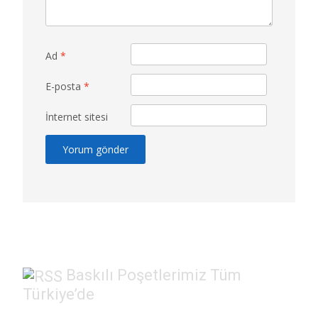
Ad
*
E-posta
*
İnternet sitesi
Baskılı Poşetlerimiz Tüm
Türkiye’de