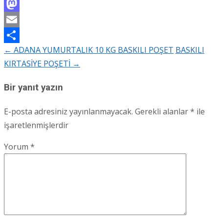
Facebook
Mastodon
Email
←
ADANA YUMURTALIK 10 KG BASKILI POŞET
BASKILI
Share
Post
KIRTASİYE POŞETİ
→
navigation
Bir yanıt yazın
E-posta adresiniz yayınlanmayacak.
Gerekli alanlar
*
ile
işaretlenmişlerdir
Yorum
*