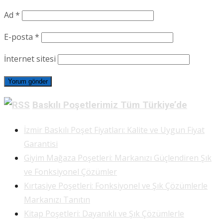
Ad
*
E-posta
*
İnternet sitesi
Baskılı Poşetlerimiz Tüm Türkiye’de
İzmir Baskılı Poşet Fiyatları: Kalite ve Uygun Fiyat
Garantisi
Giyim Mağaza Poşetleri: Markanızı Güçlendiren Şık
ve Fonksiyonel Çözümler
Kırtasiye Poşetleri: Fonksiyonel ve Şık Çözümlerle
Markanızı Tanıtın
Kitap Poşetleri: Dayanıklı ve Şık Çözümlerle