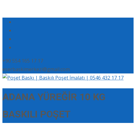
+90 554 165 17 17
eserbaskimerkezi@gmail.com
ADANA YÜREĞİR 10 KG
BASKILI POŞET