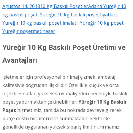
Ağustos 14, 2018
10 Kg Baskılı Poşetler
Adana Yüreğir 10
kg baskılı poşet
,
Yüreğir 10 kg baskılı poşet fiyatları
,
Yüreğir 10 kg baskılı poşet imalatı
,
Yüreğir 10 kg poşet
,
Yüreğir poşet
metineser
Yüreğir 10 Kg Baskılı Poşet Üretimi ve
Avantajları
İşletmeler için profesyonel bir imaj çizmek, ambalaj
kalitesiyle doğrudan ilişkilidir. Özellikle küçük ve orta
ölçekli esnaflar, yüksek stok maliyetleri nedeniyle baskılı
poşet yaptırmaktan çekinebilirler.
Yüreğir 10 Kg Baskılı
Poşet
hizmetimiz, tam da bu noktada devreye girerek
bütçe dostu bir alternatif sunmaktadır. Sektörde
genellikle uygulanan yüksek sipariş limitini, firmamız