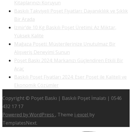
Kitaplarınızı Koruyun
Baskılı Takviyeli Poşet Fiyatları: Dayanıklılık ve Şıklık
Bir Arada
İzmir’de 10 Kg Baskılı Poşet Üretimi: Az Miktar,
Yüksek Kalite
Mağaza Poşeti: Müşterilerinize Unutulmaz Bir
Alışveriş Deneyimi Sunun
Poşet Baskı 2024: Markanızı Güçlendiren Etkili Bir
Araç
Baskılı Poşet Fiyatları 2024: Eser Poşet ile Kaliteli ve
Ekonomik Çözümler
Copyright © Poşet Baskı | Baskılı Poşet İmalatı | 0546
432 17 17
Powered by WordPress
, Theme
i-excel
by
TemplatesNext.