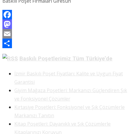
Baskılı Poşet Firmaları Giresun
Facebook
Mastodon
Email
Share
Baskılı Poşetlerimiz Tüm Türkiye’de
İzmir Baskılı Poşet Fiyatları: Kalite ve Uygun Fiyat
Garantisi
Giyim Mağaza Poşetleri: Markanızı Güçlendiren Şık
ve Fonksiyonel Çözümler
Kırtasiye Poşetleri: Fonksiyonel ve Şık Çözümlerle
Markanızı Tanıtın
Kitap Poşetleri: Dayanıklı ve Şık Çözümlerle
Kitaplarınızı Koruyun