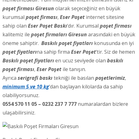
poşet firması Giresun
olarak seçeceğiniz en büyük
kurumsal
poşet firması
,
Eser Poşet
internet sitesine
sahip olan
Eser Poşet Baskı
‘dır. Kurumsal
poşet firması
kalitemiz ile
poşet firmaları Giresun
arasındaki en büyük
öneme sahiptir.
Baskılı poşet fiyatları
konusunda en iyi
poşet fiyatları
na sahip firma
Eser Poşet
‘tir. Siz de hemen
Baskılı poşet fiyatları
en ucuz seviyede olan
baskılı
poşet firması
,
Eser Poşet
ile tanışın.
Ayrıca
serigrafi baskı
tekniği ile basılan
poşetlerimiz
,
minimum 5 ve 10 kg
‘dan başlayan kilolarda da sahip
olabiliyorsunuz.
0554 570 11 05 – 0232 237 7 777
numaralardan bizlere
ulaşabilirsiniz.