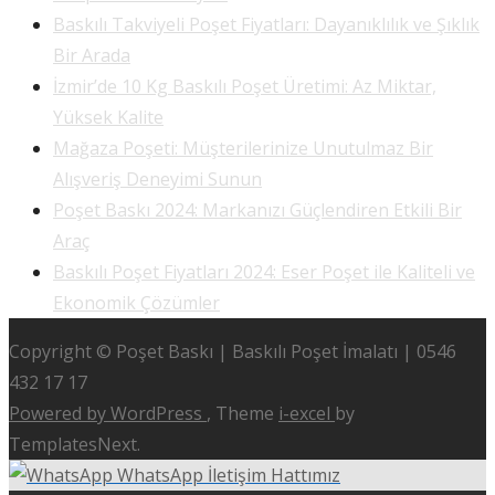
Baskılı Takviyeli Poşet Fiyatları: Dayanıklılık ve Şıklık
Bir Arada
İzmir’de 10 Kg Baskılı Poşet Üretimi: Az Miktar,
Yüksek Kalite
Mağaza Poşeti: Müşterilerinize Unutulmaz Bir
Alışveriş Deneyimi Sunun
Poşet Baskı 2024: Markanızı Güçlendiren Etkili Bir
Araç
Baskılı Poşet Fiyatları 2024: Eser Poşet ile Kaliteli ve
Ekonomik Çözümler
Copyright © Poşet Baskı | Baskılı Poşet İmalatı | 0546
432 17 17
Powered by WordPress
, Theme
i-excel
by
TemplatesNext.
WhatsApp İletişim Hattımız