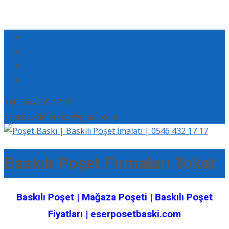
+90 554 165 17 17
eserbaskimerkezi@gmail.com
Baskılı Poşet Firmaları Tokat
Baskılı Poşet | Mağaza Poşeti | Baskılı Poşet
Fiyatları | eserposetbaski.com