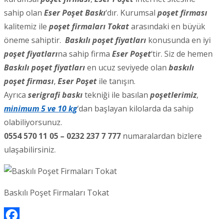
sahip olan
Eser Poşet Baskı
‘dır. Kurumsal
poşet firması
kalitemiz ile
poşet firmaları Tokat
arasındaki en büyük
öneme sahiptir.
Baskılı poşet fiyatları
konusunda en iyi
poşet fiyatları
na sahip firma
Eser Poşet
‘tir. Siz de hemen
Baskılı poşet fiyatları
en ucuz seviyede olan
baskılı
poşet firması
,
Eser Poşet
ile tanışın.
Ayrıca
serigrafi baskı
tekniği ile basılan
poşetlerimiz
,
minimum 5 ve 10 kg
‘dan başlayan kilolarda da sahip
olabiliyorsunuz.
0554 570 11 05 – 0232 237 7 777
numaralardan bizlere
ulaşabilirsiniz.
Baskılı Poşet Firmaları Tokat