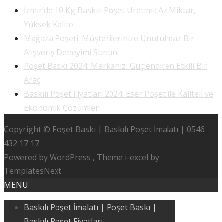
İzmir’de 10 Kg Baskılı Poşet Üretimi: Az Miktar,
Yüksek Kalite
Mağaza Poşeti: Müşterilerinize Unutulmaz Bir
Alışveriş Deneyimi Sunun
Poşet Baskı 2024: Markanızı Güçlendiren Etkili Bir
Araç
Baskılı Poşet Fiyatları 2024: Eser Poşet ile Kaliteli ve
Ekonomik Çözümler
Copyright © Poşet Baskı | Baskılı Poşet İmalatı | 0546
432 17 17
Powered by WordPress
, Theme
i-excel
by
TemplatesNext.
MENU
Baskılı Poşet İmalatı | Poşet Baskı |
Baskılı Poşet Fiyatları