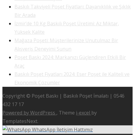
Baskılı Takviyeli Poşet Fiyatları: Dayanıklılık ve Şıklık
Bir Arada
İzmir’de 10 Kg Baskılı Poşet Üretimi: Az Miktar,
Yüksek Kalite
Mağaza Poşeti: Müşterilerinize Unutulmaz Bir
Alışveriş Deneyimi Sunun
Poşet Baskı 2024: Markanızı Güçlendiren Etkili Bir
Araç
Baskılı Poşet Fiyatları 2024: Eser Poşet ile Kaliteli ve
Ekonomik Çözümler
Copyright © Poşet Baskı | Baskılı Poşet İmalatı | 0546
432 17 17
Powered by WordPress
, Theme
i-excel
by
TemplatesNext.
WhatsApp İletişim Hattımız