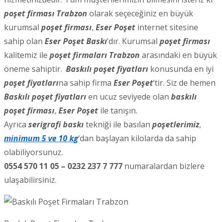
poşet firması Trabzon
olarak seçeceğiniz en büyük
kurumsal
poşet firması
,
Eser Poşet
internet sitesine
sahip olan
Eser Poşet Baskı
‘dır. Kurumsal
poşet firması
kalitemiz ile
poşet firmaları Trabzon
arasındaki en büyük
öneme sahiptir.
Baskılı poşet fiyatları
konusunda en iyi
poşet fiyatları
na sahip firma
Eser Poşet
‘tir. Siz de hemen
Baskılı poşet fiyatları
en ucuz seviyede olan
baskılı
poşet firması
,
Eser Poşet
ile tanışın.
Ayrıca
serigrafi baskı
tekniği ile basılan
poşetlerimiz
,
minimum 5 ve 10 kg
‘dan başlayan kilolarda da sahip
olabiliyorsunuz.
0554 570 11 05 – 0232 237 7 777
numaralardan bizlere
ulaşabilirsiniz.