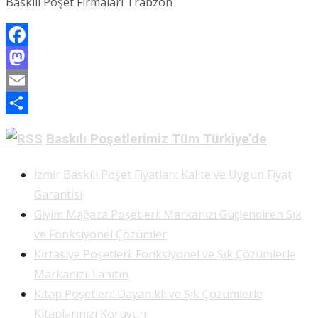
Baskılı Poşet Firmaları Trabzon
Facebook
Mastodon
Email
Share
Baskılı Poşetlerimiz Tüm Türkiye’de
İzmir Baskılı Poşet Fiyatları: Kalite ve Uygun Fiyat
Garantisi
Giyim Mağaza Poşetleri: Markanızı Güçlendiren Şık
ve Fonksiyonel Çözümler
Kırtasiye Poşetleri: Fonksiyonel ve Şık Çözümlerle
Markanızı Tanıtın
Kitap Poşetleri: Dayanıklı ve Şık Çözümlerle
Kitaplarınızı Koruyun