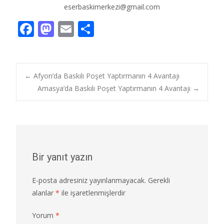
eserbaskimerkezi@gmail.com
F
M
E
S
ac
as
m
h
e
to
ai
ar
b
d
l
e
Post
←
Afyon’da Baskılı Poşet Yaptırmanın 4 Avantajı
o
o
Amasya’da Baskılı Poşet Yaptırmanın 4 Avantajı
→
o
n
navigation
k
Bir yanıt yazın
E-posta adresiniz yayınlanmayacak.
Gerekli
alanlar
*
ile işaretlenmişlerdir
Yorum
*