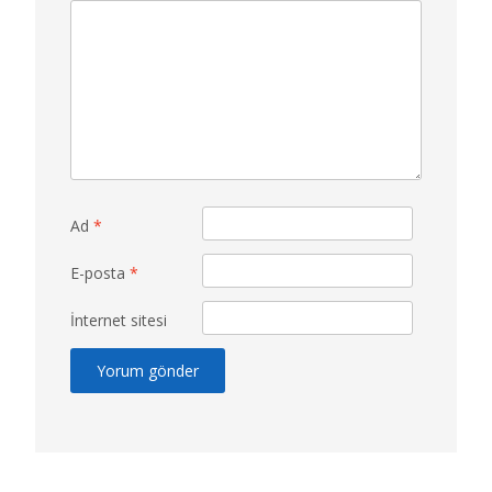
Ad
*
E-posta
*
İnternet sitesi