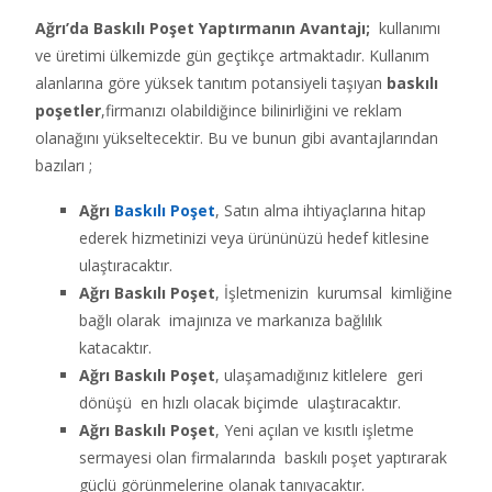
Ağrı’da Baskılı Poşet Yaptırmanın Avantajı;
kullanımı
ve üretimi ülkemizde gün geçtikçe artmaktadır. Kullanım
alanlarına göre yüksek tanıtım potansiyeli taşıyan
baskılı
poşetler
,firmanızı olabildiğince bilinirliğini ve reklam
olanağını yükseltecektir. Bu ve bunun gibi avantajlarından
bazıları ;
Ağrı
Baskılı Poşet
, Satın alma ihtiyaçlarına hitap
ederek hizmetinizi veya ürününüzü hedef kitlesine
ulaştıracaktır.
Ağrı Baskılı Poşet
, İşletmenizin kurumsal kimliğine
bağlı olarak imajınıza ve markanıza bağlılık
katacaktır.
Ağrı Baskılı Poşet
, ulaşamadığınız kitlelere geri
dönüşü en hızlı olacak biçimde ulaştıracaktır.
Ağrı Baskılı Poşet
, Yeni açılan ve kısıtlı işletme
sermayesi olan firmalarında baskılı poşet yaptırarak
güçlü görünmelerine olanak tanıyacaktır.