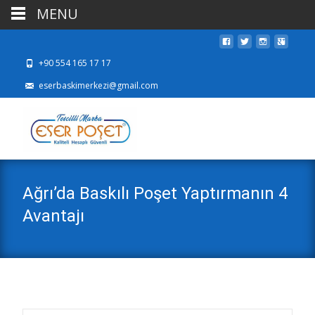
MENU
+90 554 165 17 17
eserbaskimerkezi@gmail.com
Ağrı’da Baskılı Poşet Yaptırmanın 4
Avantajı