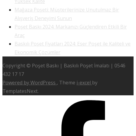
Yüksek Kalite
Mağaza Poşeti: Müşterilerinize Unutulmaz Bir
Alışveriş Deneyimi Sunun
Poşet Baskı 2024: Markanızı Güçlendiren Etkili Bir
Araç
Baskılı Poşet Fiyatları 2024: Eser Poşet ile Kaliteli ve
Ekonomik Çözümler
Copyright © Poşet Baskı | Baskılı Poşet İmalatı | 0546
432 17 17
Powered by WordPress
, Theme
i-excel
by
TemplatesNext.