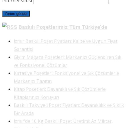
İnternet sitesi
Baskılı Poşetlerimiz Tüm Türkiye’de
İzmir Baskılı Poşet Fiyatları: Kalite ve Uygun Fiyat
Garantisi
Giyim Mağaza Poşetleri: Markanızı Güçlendiren Şık
ve Fonksiyonel Çözümler
Kırtasiye Poşetleri: Fonksiyonel ve Şık Çözümlerle
Markanızı Tanıtın
Kitap Poşetleri: Dayanıklı ve Şık Çözümlerle
Kitaplarınızı Koruyun
Baskılı Takviyeli Poşet Fiyatları: Dayanıklılık ve Şıklık
Bir Arada
İzmir’de 10 Kg Baskılı Poşet Üretimi: Az Miktar,