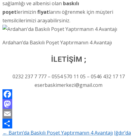
sağlamlığı ve albenisi olan
baskılı
poşet
lerimizin
fiyat
larını öğrenmek için müşteri
temsilcilerimizi arayabilirsiniz.
Ardahan’da Baskılı Poşet Yaptırmanın 4 Avantajı
İLETİŞİM ;
0232 237 7 777 – 0554 570 11 05 – 0546 432 17 17
eserbaskimerkezi@gmail.com
Facebook
Mastodon
Email
←
Bartın’da Baskılı Poşet Yaptırmanın 4 Avantajı
Iğdır’da
Share
Post