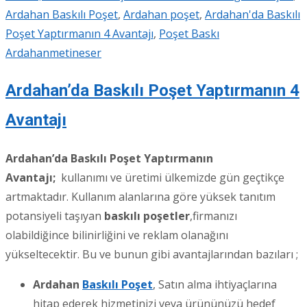
Ardahan Baskılı Poşet
,
Ardahan poşet
,
Ardahan'da Baskılı
Poşet Yaptırmanın 4 Avantajı
,
Poşet Baskı
Ardahan
metineser
Ardahan’da Baskılı Poşet Yaptırmanın 4
Avantajı
Ardahan’da Baskılı Poşet Yaptırmanın
Avantajı;
kullanımı ve üretimi ülkemizde gün geçtikçe
artmaktadır. Kullanım alanlarına göre yüksek tanıtım
potansiyeli taşıyan
baskılı poşetler
,firmanızı
olabildiğince bilinirliğini ve reklam olanağını
yükseltecektir. Bu ve bunun gibi avantajlarından bazıları ;
Ardahan
Baskılı Poşet
, Satın alma ihtiyaçlarına
hitap ederek hizmetinizi veya ürününüzü hedef