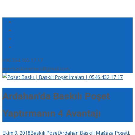
+90 554 165 17 17
eserbaskimerkezi@gmail.com
Ardahan’da Baskılı Poşet
Yaptırmanın 4 Avantajı
Ekim 9, 2018
Baskılı Poşet
Ardahan Baskılı Mağaza Poşeti
,