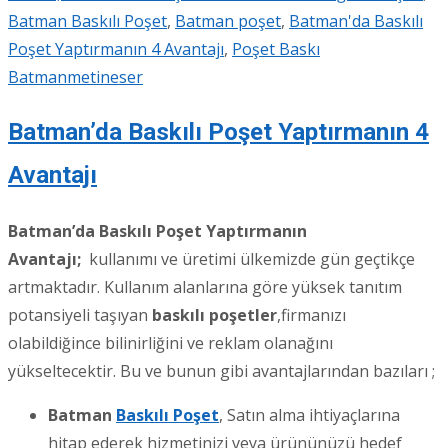
Batman Baskılı Poşet
,
Batman poşet
,
Batman'da Baskılı
Poşet Yaptırmanın 4 Avantajı
,
Poşet Baskı
Batman
metineser
Batman’da Baskılı Poşet Yaptırmanın 4
Avantajı
Batman’da Baskılı Poşet Yaptırmanın
Avantajı;
kullanımı ve üretimi ülkemizde gün geçtikçe
artmaktadır. Kullanım alanlarına göre yüksek tanıtım
potansiyeli taşıyan
baskılı poşetler
,firmanızı
olabildiğince bilinirliğini ve reklam olanağını
yükseltecektir. Bu ve bunun gibi avantajlarından bazıları ;
Batman
Baskılı Poşet
, Satın alma ihtiyaçlarına
hitap ederek hizmetinizi veya ürününüzü hedef