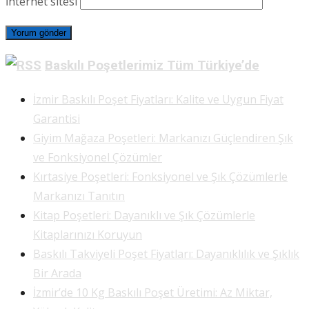
İnternet sitesi
Baskılı Poşetlerimiz Tüm Türkiye’de
İzmir Baskılı Poşet Fiyatları: Kalite ve Uygun Fiyat
Garantisi
Giyim Mağaza Poşetleri: Markanızı Güçlendiren Şık
ve Fonksiyonel Çözümler
Kırtasiye Poşetleri: Fonksiyonel ve Şık Çözümlerle
Markanızı Tanıtın
Kitap Poşetleri: Dayanıklı ve Şık Çözümlerle
Kitaplarınızı Koruyun
Baskılı Takviyeli Poşet Fiyatları: Dayanıklılık ve Şıklık
Bir Arada
İzmir’de 10 Kg Baskılı Poşet Üretimi: Az Miktar,