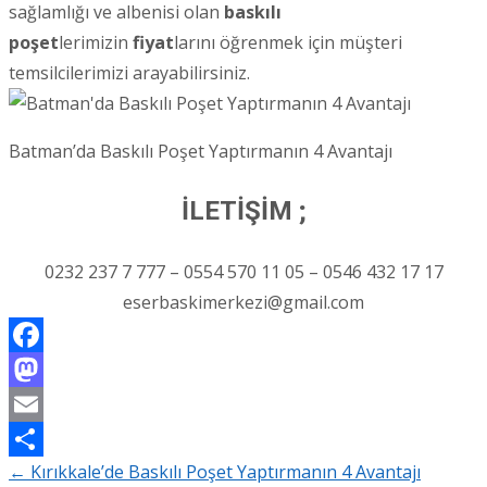
sağlamlığı ve albenisi olan
baskılı
poşet
lerimizin
fiyat
larını öğrenmek için müşteri
temsilcilerimizi arayabilirsiniz.
Batman’da Baskılı Poşet Yaptırmanın 4 Avantajı
İLETİŞİM ;
0232 237 7 777 – 0554 570 11 05 – 0546 432 17 17
eserbaskimerkezi@gmail.com
Facebook
Mastodon
Email
←
Kırıkkale’de Baskılı Poşet Yaptırmanın 4 Avantajı
Share
Post