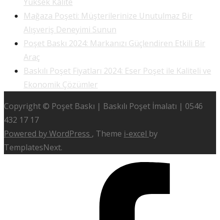
Yüksek Kalite
Mağaza Poşeti: Müşterilerinize Unutulmaz Bir
Alışveriş Deneyimi Sunun
Poşet Baskı 2024: Markanızı Güçlendiren Etkili Bir
Araç
Baskılı Poşet Fiyatları 2024: Eser Poşet ile Kaliteli ve
Ekonomik Çözümler
Copyright © Poşet Baskı | Baskılı Poşet İmalatı | 0546
432 17 17
Powered by WordPress
, Theme
i-excel
by
TemplatesNext.