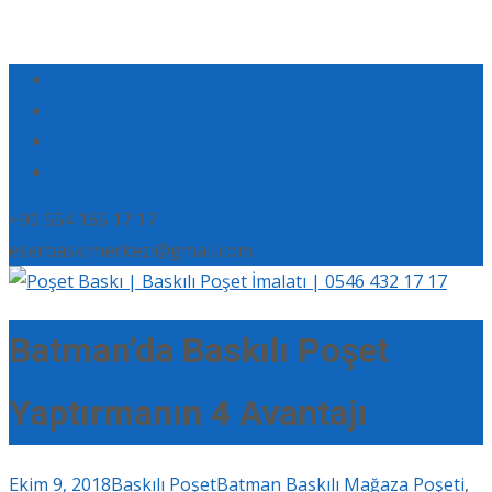
+90 554 165 17 17
eserbaskimerkezi@gmail.com
Batman’da Baskılı Poşet
Yaptırmanın 4 Avantajı
Ekim 9, 2018
Baskılı Poşet
Batman Baskılı Mağaza Poşeti
,