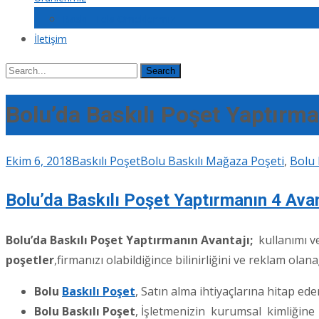
Baskılı Tela Örneklerimiz
İletişim
Search
for:
Bolu’da Baskılı Poşet Yaptırma
Ekim 6, 2018
Baskılı Poşet
Bolu Baskılı Mağaza Poşeti
,
Bolu 
Bolu’da Baskılı Poşet Yaptırmanın 4 Avan
Bolu’da Baskılı Poşet Yaptırmanın Avantajı;
kullanımı v
poşetler
,firmanızı olabildiğince bilinirliğini ve reklam ola
Bolu
Baskılı Poşet
, Satın alma ihtiyaçlarına hitap ed
Bolu Baskılı Poşet
, İşletmenizin kurumsal kimliğine 