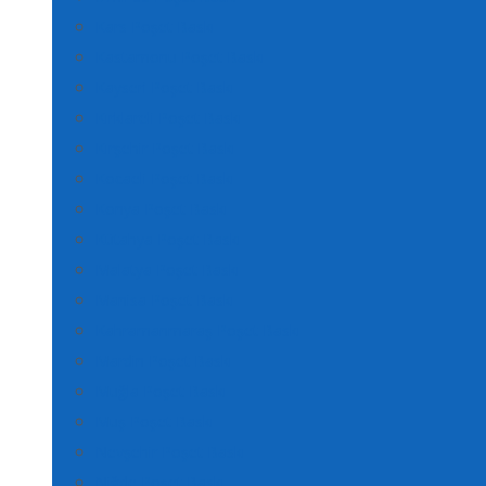
Kars Poşet Baskı
Kastamonu Poşet Baskı
Kayseri Poşet Baskı
Kırklareli Poşet Baskı
Kırşehir Poşet Baskı
Kocaeli Poşet Baskı
Konya Poşet Baskı
Kütahya Poşet Baskı
Malatya Poşet Baskı
Manisa Poşet Baskı
Kahramanmaraş Poşet Baskı
Mardin Poşet Baskı
Muğla Poşet Baskı
Muş Poşet Baskı
Nevşehir Poşet Baskı
Niğde Poşet Baskı