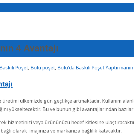
nın 4 Avantajı
Baskılı Poşet
,
Bolu poşet
,
Bolu'da Baskılı Poşet Yaptırmanın 
tajı
e üretimi ülkemizde gün geçtikçe artmaktadır. Kullanım alanl
nağını yükseltecektir. Bu ve bunun gibi avantajlarından bazıları
erek hizmetinizi veya ürününüzü hedef kitlesine ulaştıracaktır
bağlı olarak imajınıza ve markanıza bağlılık katacaktır.