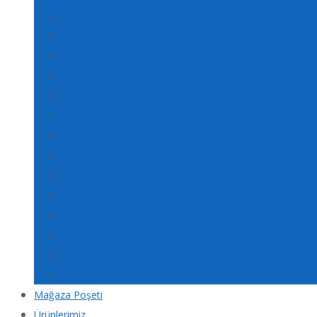
AKSARAY POŞET BASKI
Bayburt Poşet Baskı
Karaman Poşet Baskı
Kırıkkale Poşet Baskı
Batman Poşet Baskı
Şırnak Poşet Baskı
Bartın Poşet Baskı
Ardahan Poşet Baskı
Iğdır Poşet Baskı
Yalova Poşet Baskı
Karabük Poşet Baskı
Kilis Poşet Baskı
Osmaniye Poşet Baskı
Düzce Poşet Baskı
Mağaza Poşeti
Ürünlerimiz