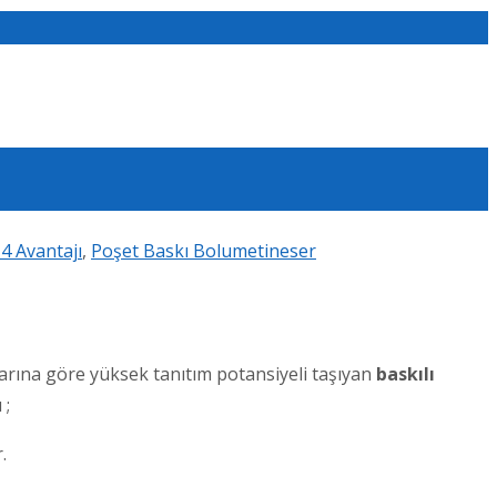
4 Avantajı
,
Poşet Baskı Bolu
metineser
arına göre yüksek tanıtım potansiyeli taşıyan
baskılı
 ;
.