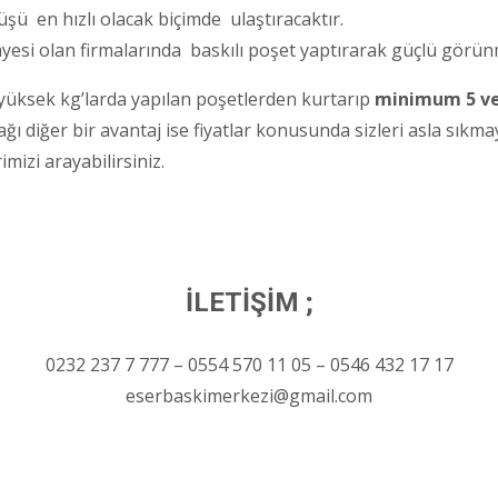
üşü en hızlı olacak biçimde ulaştıracaktır.
rmayesi olan firmalarında baskılı poşet yaptırarak güçlü görü
i yüksek kg’larda yapılan poşetlerden kurtarıp
minimum 5 ve
ğı diğer bir avantaj ise fiyatlar konusunda sizleri asla sıkmay
imizi arayabilirsiniz.
İLETİŞİM ;
0232 237 7 777 – 0554 570 11 05 – 0546 432 17 17
eserbaskimerkezi@gmail.com