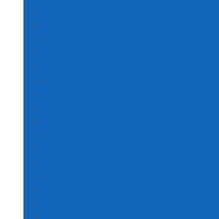
AĞRI POŞET BASKI
AMASYA POŞET BASKI
ANKARA POŞET BASKI
ANTALYA POŞET BASKI
Artvin Poşet Baskı
Aydın Poşet Baskı
Balıkesir Poşet Baskı
BİLECİK POŞET BASKI
BİNGÖL POŞET BASKI
BİTLİS POŞET BASKI
BOLU POŞET BASKI
BURSA POŞET BASKI
ÇANAKKALE POŞET BASKI
ÇANKIRI POŞET BASKI
Çorum Poşet Baskı
Denizli Poşet Baskı