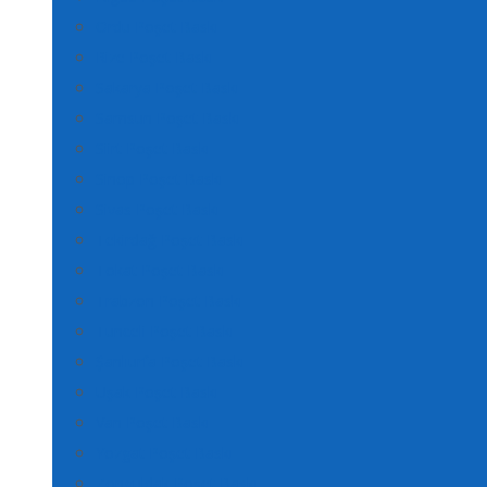
Ordu Poşet Baskı
Rize Poşet Baskı
Sakarya Poşet Baskı
Samsun Poşet Baskı
Siirt Poşet Baskı
Sinop Poşet Baskı
Sivas Poşet Baskı
Tekirdağ Poşet Baskı
Tokat Poşet Baskı
Trabzon Poşet Baskı
Tunceli Poşet Baskı
Şanlıurfa Poşet Baskı
Uşak Poşet Baskı
Van Poşet Baskı
Yozgat Poşet Baskı
Zonguldak Poşet Baskı