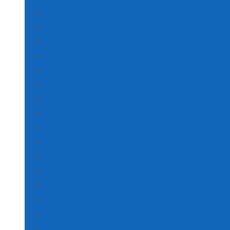
Diyarbakır Poşet Baskı
Edirne Poşet Baskı
Elazığ Poşet Baskı
Erzincan Poşet Baskı
Erzurum Poşet Baskı
Gümüşhane Poşet Baskı
Giresun Poşet Baskı
Gaziantep Poşet Baskı
FLEKSO BASKI
Eskişehir Poşet Baskı
Hakkari Poşet Baskı
Hatay Poşet Baskı
Isparta Poşet Baskı
Mersin Poşet Baskı
İstanbul Poşet Baskı
İzmir’de Poşet Baskı