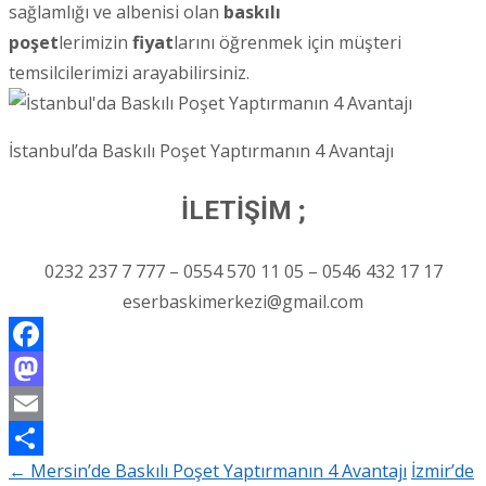
sağlamlığı ve albenisi olan
baskılı
poşet
lerimizin
fiyat
larını öğrenmek için müşteri
temsilcilerimizi arayabilirsiniz.
İstanbul’da Baskılı Poşet Yaptırmanın 4 Avantajı
İLETİŞİM ;
0232 237 7 777 – 0554 570 11 05 – 0546 432 17 17
eserbaskimerkezi@gmail.com
Facebook
Mastodon
Email
←
Mersin’de Baskılı Poşet Yaptırmanın 4 Avantajı
İzmir’de
Share
Post