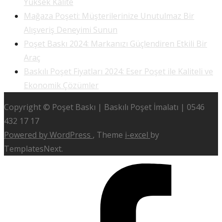
Yüksek Kalite
Mağaza Poşeti: Müşterilerinize Unutulmaz Bir
Alışveriş Deneyimi Sunun
Poşet Baskı 2024: Markanızı Güçlendiren Etkili Bir
Araç
Baskılı Poşet Fiyatları 2024: Eser Poşet ile Kaliteli ve
Ekonomik Çözümler
Copyright © Poşet Baskı | Baskılı Poşet İmalatı | 0546
432 17 17
Powered by WordPress
, Theme
i-excel
by
TemplatesNext.