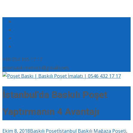
+90 554 165 17 17
eserbaskimerkezi@gmail.com
İstanbul’da Baskılı Poşet
Yaptırmanın 4 Avantajı
Ekim 8, 2018
Baskılı Poşet
İstanbul Baskılı Mağaza Poşeti
,