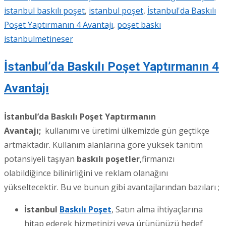
istanbul baskılı poşet
,
istanbul poşet
,
İstanbul'da Baskılı
Poşet Yaptırmanın 4 Avantajı
,
poşet baskı
istanbul
metineser
İstanbul’da Baskılı Poşet Yaptırmanın 4
Avantajı
İstanbul’da Baskılı Poşet Yaptırmanın
Avantajı;
kullanımı ve üretimi ülkemizde gün geçtikçe
artmaktadır. Kullanım alanlarına göre yüksek tanıtım
potansiyeli taşıyan
baskılı poşetler
,firmanızı
olabildiğince bilinirliğini ve reklam olanağını
yükseltecektir. Bu ve bunun gibi avantajlarından bazıları ;
İstanbul
Baskılı Poşet
, Satın alma ihtiyaçlarına
hitap ederek hizmetinizi veya ürününüzü hedef