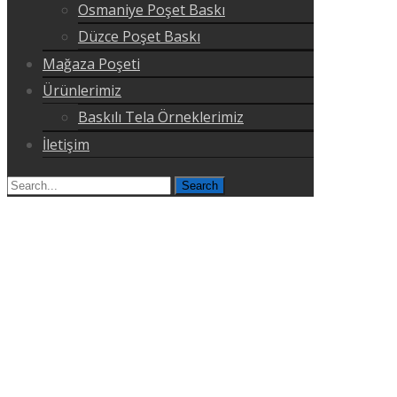
Osmaniye Poşet Baskı
Düzce Poşet Baskı
Mağaza Poşeti
Ürünlerimiz
Baskılı Tela Örneklerimiz
İletişim
Search
for: