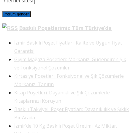
İnternet sitesi
Baskılı Poşetlerimiz Tüm Türkiye’de
İzmir Baskılı Poşet Fiyatları: Kalite ve Uygun Fiyat
Garantisi
Giyim Mağaza Poşetleri: Markanızı Güçlendiren Şık
ve Fonksiyonel Çözümler
Kırtasiye Poşetleri: Fonksiyonel ve Şık Çözümlerle
Markanızı Tanıtın
Kitap Poşetleri: Dayanıklı ve Şık Çözümlerle
Kitaplarınızı Koruyun
Baskılı Takviyeli Poşet Fiyatları: Dayanıklılık ve Şıklık
Bir Arada
İzmir’de 10 Kg Baskılı Poşet Üretimi: Az Miktar,