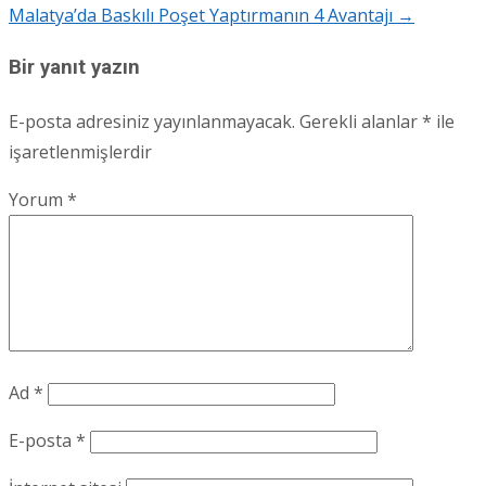
Malatya’da Baskılı Poşet Yaptırmanın 4 Avantajı
→
navigation
Bir yanıt yazın
E-posta adresiniz yayınlanmayacak.
Gerekli alanlar
*
ile
işaretlenmişlerdir
Yorum
*
Ad
*
E-posta
*