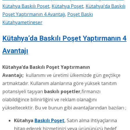
Kütahya Baskılı Poşet
,
Kütahya Poşet
,
Kütahya'da Baskılı
Poşet Yaptırmanın 4 Avantajı
,
Poşet Baskı
Kütahya
metineser
Kütahya’da Baskılı Poşet Yaptırmanın 4
Avantajı
Kütahya’da Baskılı Poşet Yaptırmanın
Avantajı;
kullanımı ve üretimi ülkemizde gün geçtikçe
artmaktadır. Kullanım alanlarına göre yüksek tanıtım
potansiyeli taşıyan
baskılı poşetler
,firmanızı
olabildiğince bilinirliğini ve reklam olanağını
yükseltecektir. Bu ve bunun gibi avantajlarından bazıları ;
Kütahya
Baskılı Poşet
, Satın alma ihtiyaçlarına
hitap ederek hizmetinizi veya ürününüzü hedef