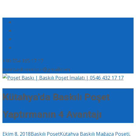
+90 554 165 17 17
eserbaskimerkezi@gmail.com
Kütahya’da Baskılı Poşet
Yaptırmanın 4 Avantajı
Ekim 8, 2018
Baskılı Poşet
Kütahya Baskılı Mağaza Poşeti
,