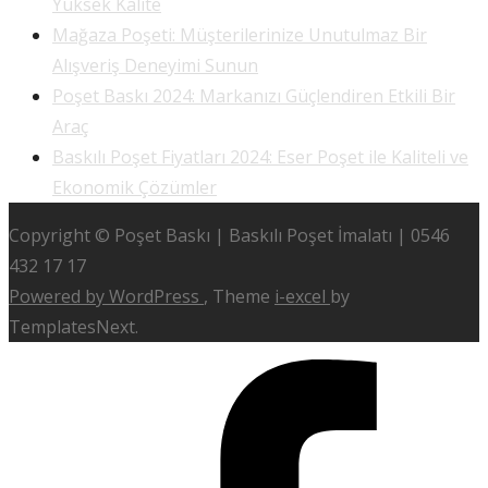
Yüksek Kalite
Mağaza Poşeti: Müşterilerinize Unutulmaz Bir
Alışveriş Deneyimi Sunun
Poşet Baskı 2024: Markanızı Güçlendiren Etkili Bir
Araç
Baskılı Poşet Fiyatları 2024: Eser Poşet ile Kaliteli ve
Ekonomik Çözümler
Copyright © Poşet Baskı | Baskılı Poşet İmalatı | 0546
432 17 17
Powered by WordPress
, Theme
i-excel
by
TemplatesNext.