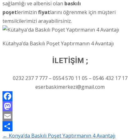
sağlamlığı ve albenisi olan
baskılı
poşet
lerimizin
fiyat
larını öğrenmek için müşteri
temsilcilerimizi arayabilirsiniz.
Kütahya’da Baskılı Poşet Yaptırmanın 4 Avantajı
İLETİŞİM ;
0232 237 7 777 – 0554 570 11 05 – 0546 432 17 17
eserbaskimerkezi@gmail.com
Facebook
Mastodon
Email
←
Konya’da Baskılı Poşet Yaptırmanın 4 Avantajı
Share
Post