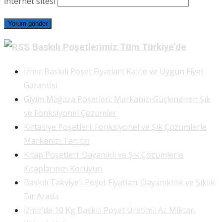
İnternet sitesi
Baskılı Poşetlerimiz Tüm Türkiye’de
İzmir Baskılı Poşet Fiyatları: Kalite ve Uygun Fiyat
Garantisi
Giyim Mağaza Poşetleri: Markanızı Güçlendiren Şık
ve Fonksiyonel Çözümler
Kırtasiye Poşetleri: Fonksiyonel ve Şık Çözümlerle
Markanızı Tanıtın
Kitap Poşetleri: Dayanıklı ve Şık Çözümlerle
Kitaplarınızı Koruyun
Baskılı Takviyeli Poşet Fiyatları: Dayanıklılık ve Şıklık
Bir Arada
İzmir’de 10 Kg Baskılı Poşet Üretimi: Az Miktar,