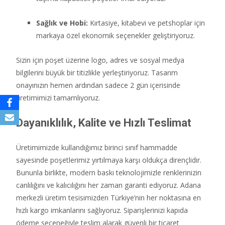
Sağlık ve Hobi:
Kırtasiye,
kitabevi ve petshoplar için
markaya özel ekonomik seçenekler geliştiriyoruz.
Sizin için poşet üzerine logo,
adres ve sosyal medya
bilgilerini büyük bir titizlikle yerleştiriyoruz.
Tasarım
onayınızın hemen ardından sadece 2 gün içerisinde
üretimimizi tamamlıyoruz.
Dayanıklılık, Kalite ve Hızlı Teslimat
Üretimimizde kullandığımız birinci sınıf hammadde
sayesinde poşetlerimiz yırtılmaya karşı oldukça dirençlidir.
Bununla birlikte,
modern baskı teknolojimizle renklerinizin
canlılığını ve kalıcılığını her zaman garanti ediyoruz.
Adana
merkezli üretim tesisimizden Türkiye’nin her noktasına en
hızlı kargo imkanlarını sağlıyoruz.
Siparişlerinizi kapıda
ödeme seçeneğiyle teslim alarak güvenli bir ticaret