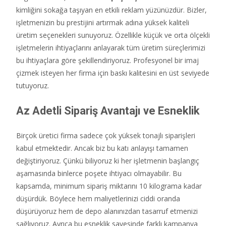
kimliğini sokağa taşıyan en etkili reklam yüzünüzdür.
Bizler,
işletmenizin bu prestijini artırmak adına yüksek kaliteli
üretim seçenekleri sunuyoruz.
Özellikle küçük ve orta ölçekli
işletmelerin ihtiyaçlarını anlayarak tüm üretim süreçlerimizi
bu ihtiyaçlara göre şekillendiriyoruz.
Profesyonel bir imaj
çizmek isteyen her firma için baskı kalitesini en üst seviyede
tutuyoruz.
Az Adetli Sipariş Avantajı ve Esneklik
Birçok üretici firma sadece çok yüksek tonajlı siparişleri
kabul etmektedir.
Ancak biz bu katı anlayışı tamamen
değiştiriyoruz.
Çünkü biliyoruz ki her işletmenin başlangıç
aşamasında binlerce poşete ihtiyacı olmayabilir.
Bu
kapsamda,
minimum sipariş miktarını 10 kilograma kadar
düşürdük.
Böylece hem maliyetlerinizi ciddi oranda
düşürüyoruz hem de depo alanınızdan tasarruf etmenizi
sağlıyoruz.
Ayrıca bu esneklik sayesinde farklı kampanya