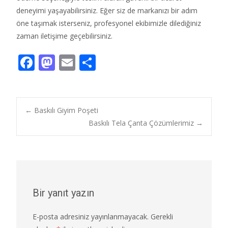
deneyimi yaşayabilirsiniz.
Eğer siz de markanızı bir adım
öne taşımak isterseniz,
profesyonel ekibimizle dilediğiniz
zaman iletişime geçebilirsiniz.
F
M
E
S
ac
as
m
h
e
to
ai
ar
b
d
l
e
Post
←
Baskılı Giyim Poşeti
o
o
Baskılı Tela Çanta Çözümlerimiz
→
o
n
navigation
k
Bir yanıt yazın
E-posta adresiniz yayınlanmayacak.
Gerekli