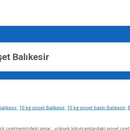
et Balıkesir
Balıkesir
,
10 kg poşet Balıkesir
,
10 kg poşet baskı Balıkesir
,
B
ir üretmemizdeki amaç , yüksek kilogramlardaki poşet üreti