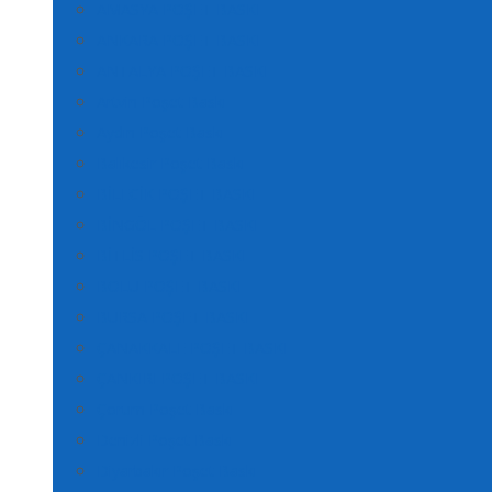
AMASYA POŞET BASKI
ANKARA POŞET BASKI
ANTALYA POŞET BASKI
Artvin Poşet Baskı
Aydın Poşet Baskı
Balıkesir Poşet Baskı
BİLECİK POŞET BASKI
BİNGÖL POŞET BASKI
BİTLİS POŞET BASKI
BOLU POŞET BASKI
BURSA POŞET BASKI
ÇANAKKALE POŞET BASKI
ÇANKIRI POŞET BASKI
Çorum Poşet Baskı
Denizli Poşet Baskı
Diyarbakır Poşet Baskı