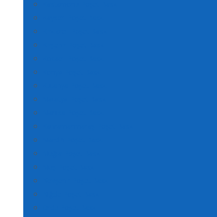
Kastamonu Poşet Baskı
Kayseri Poşet Baskı
Kırklareli Poşet Baskı
Kırşehir Poşet Baskı
Kocaeli Poşet Baskı
Konya Poşet Baskı
Kütahya Poşet Baskı
Malatya Poşet Baskı
Manisa Poşet Baskı
Kahramanmaraş Poşet Baskı
Mardin Poşet Baskı
Muğla Poşet Baskı
Muş Poşet Baskı
Nevşehir Poşet Baskı
Niğde Poşet Baskı
Ordu Poşet Baskı