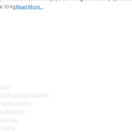
ük.10 Kg
Read More…
ntisi
e Fonksiyonel Çözümler
rkanızı Tanıtın
nızı Koruyun
Bir Arada
k Kalite