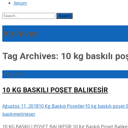
İletişim
Search
for:
Archives
Tag Archives: 10 kg baskılı poş
11
Ağu/18
10 KG BASKILI POŞET BALIKESİR
Ağustos 11, 2018
10 Kg Baskılı Poşetler
10 kg baskılı poşet 
baskı
metineser
10 KG BASKILI POŞET BALIKESİR 10 Kg Baskılı Poşet Balıkes