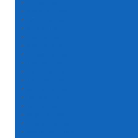
Rize Poşet Baskı
Sakarya Poşet Baskı
Samsun Poşet Baskı
Siirt Poşet Baskı
Sinop Poşet Baskı
Sivas Poşet Baskı
Tekirdağ Poşet Baskı
Tokat Poşet Baskı
Trabzon Poşet Baskı
Tunceli Poşet Baskı
Şanlıurfa Poşet Baskı
Uşak Poşet Baskı
Van Poşet Baskı
Yozgat Poşet Baskı
Zonguldak Poşet Baskı
AKSARAY POŞET BASKI