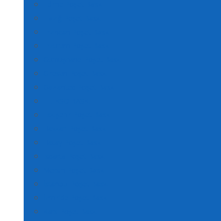
Edirne Poşet Baskı
Elazığ Poşet Baskı
Erzincan Poşet Baskı
Erzurum Poşet Baskı
Gümüşhane Poşet Baskı
Giresun Poşet Baskı
Gaziantep Poşet Baskı
FLEKSO BASKI
Eskişehir Poşet Baskı
Hakkari Poşet Baskı
Hatay Poşet Baskı
Isparta Poşet Baskı
Mersin Poşet Baskı
İstanbul Poşet Baskı
İzmir’de Poşet Baskı
Kars Poşet Baskı