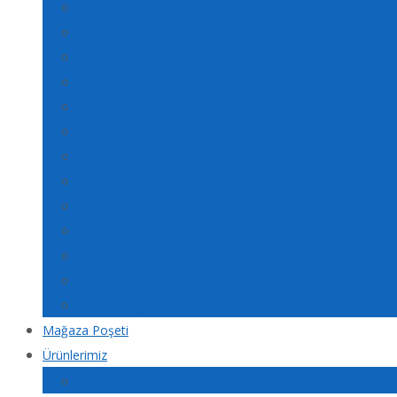
Bayburt Poşet Baskı
Karaman Poşet Baskı
Kırıkkale Poşet Baskı
Batman Poşet Baskı
Şırnak Poşet Baskı
Bartın Poşet Baskı
Ardahan Poşet Baskı
Iğdır Poşet Baskı
Yalova Poşet Baskı
Karabük Poşet Baskı
Kilis Poşet Baskı
Osmaniye Poşet Baskı
Düzce Poşet Baskı
Mağaza Poşeti
Ürünlerimiz
Baskılı Tela Örneklerimiz