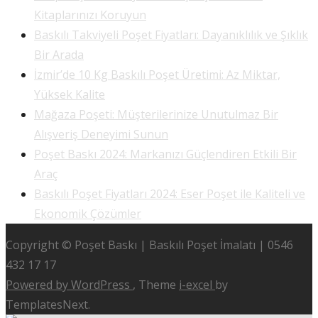
Kitaplarınızı Koruyun
Baskılı Takviyeli Poşet Fiyatları: Dayanıklılık ve Şıklık
Bir Arada
İzmir’de 10 Kg Baskılı Poşet Üretimi: Az Miktar,
Yüksek Kalite
Mağaza Poşeti: Müşterilerinize Unutulmaz Bir
Alışveriş Deneyimi Sunun
Poşet Baskı 2024: Markanızı Güçlendiren Etkili Bir
Araç
Baskılı Poşet Fiyatları 2024: Eser Poşet ile Kaliteli ve
Ekonomik Çözümler
Copyright © Poşet Baskı | Baskılı Poşet İmalatı | 0546
432 17 17
Powered by WordPress
, Theme
i-excel
by
TemplatesNext.