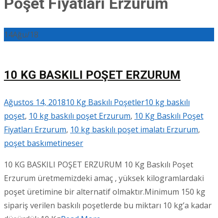
Poşet Fiyatları Erzurum
14
Ağu/18
10 KG BASKILI POŞET ERZURUM
Ağustos 14, 2018
10 Kg Baskılı Poşetler
10 kg baskılı
poşet
,
10 kg baskılı poşet Erzurum
,
10 Kg Baskılı Poşet
Fiyatları Erzurum
,
10 kg baskılı poşet imalatı Erzurum
,
poşet baskı
metineser
10 KG BASKILI POŞET ERZURUM 10 Kg Baskılı Poşet
Erzurum üretmemizdeki amaç , yüksek kilogramlardaki
poşet üretimine bir alternatif olmaktır.Minimum 150 kg
sipariş verilen baskılı poşetlerde bu miktarı 10 kg’a kadar