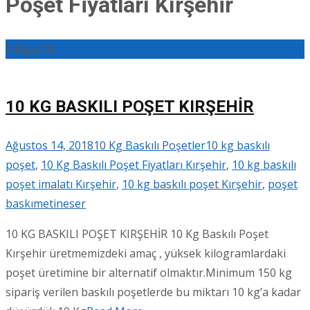
Poşet Fiyatları Kırşehir
14
Ağu/18
10 KG BASKILI POŞET KIRŞEHİR
Ağustos 14, 2018
10 Kg Baskılı Poşetler
10 kg baskılı
poşet
,
10 Kg Baskılı Poşet Fiyatları Kırşehir
,
10 kg baskılı
poşet imalatı Kırşehir
,
10 kg baskılı poşet Kırşehir
,
poşet
baskı
metineser
10 KG BASKILI POŞET KIRŞEHİR 10 Kg Baskılı Poşet
Kırşehir üretmemizdeki amaç , yüksek kilogramlardaki
poşet üretimine bir alternatif olmaktır.Minimum 150 kg
sipariş verilen baskılı poşetlerde bu miktarı 10 kg’a kadar