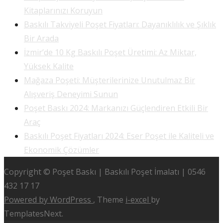
Kitaplarınızı Koruyun
Baskılı Takviyeli Poşet Fiyatları: Dayanıklılık ve Şıklık
Bir Arada
İzmir’de 10 Kg Baskılı Poşet Üretimi: Az Miktar,
Yüksek Kalite
Mağaza Poşeti: Müşterilerinize Unutulmaz Bir
Alışveriş Deneyimi Sunun
Poşet Baskı 2024: Markanızı Güçlendiren Etkili Bir
Araç
Baskılı Poşet Fiyatları 2024: Eser Poşet ile Kaliteli ve
Ekonomik Çözümler
Copyright © Poşet Baskı | Baskılı Poşet İmalatı | 0546
432 17 17
Powered by WordPress
, Theme
i-excel
by
TemplatesNext.