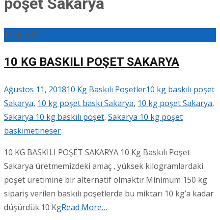
poşet Sakarya
11
Ağu/18
10 KG BASKILI POŞET SAKARYA
Ağustos 11, 2018
10 Kg Baskılı Poşetler
10 kg baskılı poşet
Sakarya
,
10 kg poşet baskı Sakarya
,
10 kg poşet Sakarya
,
Sakarya 10 kg baskılı poşet
,
Sakarya 10 kg poşet
baskı
metineser
10 KG BASKILI POŞET SAKARYA 10 Kg Baskılı Poşet
Sakarya üretmemizdeki amaç , yüksek kilogramlardaki
poşet üretimine bir alternatif olmaktır.Minimum 150 kg
sipariş verilen baskılı poşetlerde bu miktarı 10 kg’a kadar
düşürdük.10 Kg
Read More…