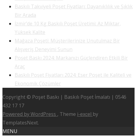
Baskılı Takviyeli Poşet Fiyatları: Dayanıklılık ve Şıklık
Bir Arada
İzmir’de 10 Kg Baskılı Poşet Üretimi: Az Miktar,
Yüksek Kalite
Mağaza Poşeti: Müşterilerinize Unutulmaz Bir
Alışveriş Deneyimi Sunun
Poşet Baskı 2024: Markanızı Güçlendiren Etkili Bir
Araç
Baskılı Poşet Fiyatları 2024: Eser Poşet ile Kaliteli ve
Ekonomik Çözümler
Copyright © Poşet Baskı | Baskılı Poşet İmalatı | 0546
432 17 17
Powered by WordPress
, Theme
i-excel
by
TemplatesNext.
MENU