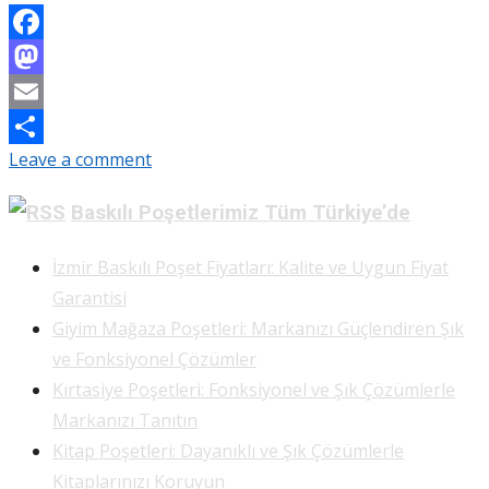
Facebook
Mastodon
Email
Leave a comment
Share
Baskılı Poşetlerimiz Tüm Türkiye’de
İzmir Baskılı Poşet Fiyatları: Kalite ve Uygun Fiyat
Garantisi
Giyim Mağaza Poşetleri: Markanızı Güçlendiren Şık
ve Fonksiyonel Çözümler
Kırtasiye Poşetleri: Fonksiyonel ve Şık Çözümlerle
Markanızı Tanıtın
Kitap Poşetleri: Dayanıklı ve Şık Çözümlerle
Kitaplarınızı Koruyun