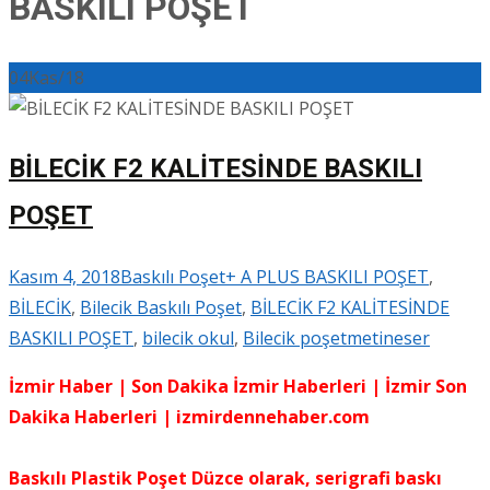
BASKILI POŞET
04
Kas/18
BİLECİK F2 KALİTESİNDE BASKILI
POŞET
Kasım 4, 2018
Baskılı Poşet
+ A PLUS BASKILI POŞET
,
BİLECİK
,
Bilecik Baskılı Poşet
,
BİLECİK F2 KALİTESİNDE
BASKILI POŞET
,
bilecik okul
,
Bilecik poşet
metineser
İzmir Haber | Son Dakika İzmir Haberleri | İzmir Son
Dakika Haberleri | izmirdennehaber.com
Baskılı Plastik Poşet Düzce olarak, serigrafi baskı