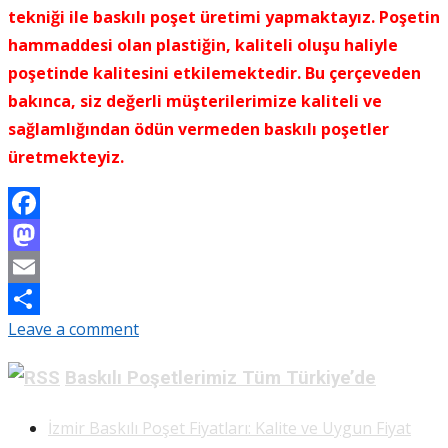
tekniği ile baskılı poşet üretimi yapmaktayız. Poşetin
hammaddesi olan plastiğin, kaliteli oluşu haliyle
poşetinde kalitesini etkilemektedir. Bu çerçeveden
bakınca, siz değerli müşterilerimize kaliteli ve
sağlamlığından ödün vermeden baskılı poşetler
üretmekteyiz.
Facebook
Mastodon
Email
Leave a comment
Share
Baskılı Poşetlerimiz Tüm Türkiye’de
İzmir Baskılı Poşet Fiyatları: Kalite ve Uygun Fiyat