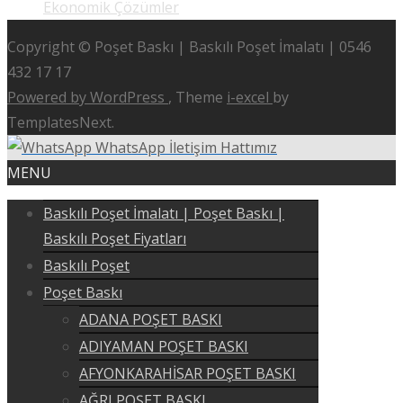
Ekonomik Çözümler
Copyright © Poşet Baskı | Baskılı Poşet İmalatı | 0546
432 17 17
Powered by WordPress
, Theme
i-excel
by
TemplatesNext.
WhatsApp İletişim Hattımız
MENU
Baskılı Poşet İmalatı | Poşet Baskı |
Baskılı Poşet Fiyatları
Baskılı Poşet
Poşet Baskı
ADANA POŞET BASKI
ADIYAMAN POŞET BASKI
AFYONKARAHİSAR POŞET BASKI
AĞRI POŞET BASKI