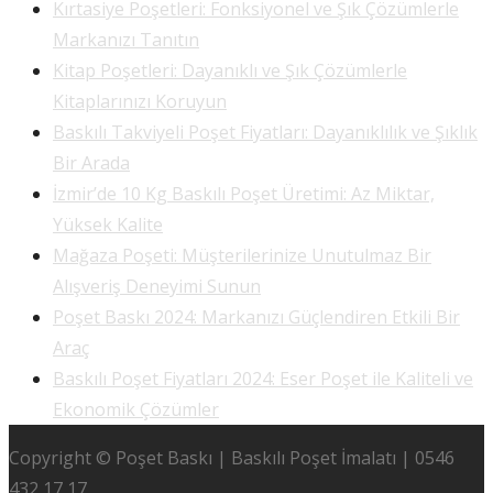
Kırtasiye Poşetleri: Fonksiyonel ve Şık Çözümlerle
Markanızı Tanıtın
Kitap Poşetleri: Dayanıklı ve Şık Çözümlerle
Kitaplarınızı Koruyun
Baskılı Takviyeli Poşet Fiyatları: Dayanıklılık ve Şıklık
Bir Arada
İzmir’de 10 Kg Baskılı Poşet Üretimi: Az Miktar,
Yüksek Kalite
Mağaza Poşeti: Müşterilerinize Unutulmaz Bir
Alışveriş Deneyimi Sunun
Poşet Baskı 2024: Markanızı Güçlendiren Etkili Bir
Araç
Baskılı Poşet Fiyatları 2024: Eser Poşet ile Kaliteli ve
Ekonomik Çözümler
Copyright © Poşet Baskı | Baskılı Poşet İmalatı | 0546
432 17 17