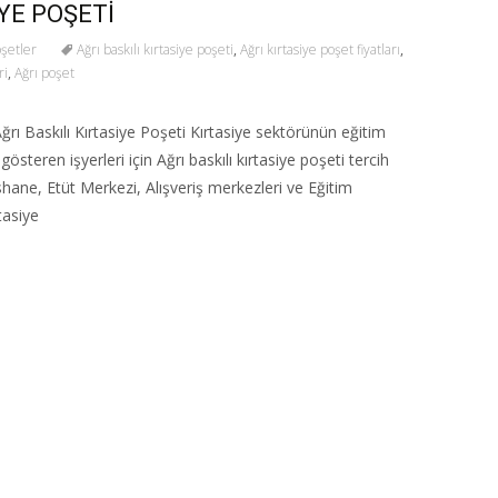
İYE POŞETİ
oşetler
Ağrı baskılı kırtasiye poşeti
,
Ağrı kırtasiye poşet fiyatları
,
ri
,
Ağrı poşet
 Baskılı Kırtasiye Poşeti Kırtasiye sektörünün eğitim
österen işyerleri için Ağrı baskılı kırtasiye poşeti tercih
shane, Etüt Merkezi, Alışveriş merkezleri ve Eğitim
tasiye