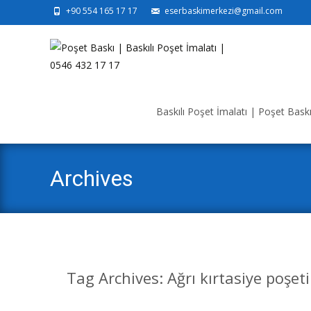
+90 554 165 17 17
eserbaskimerkezi@gmail.com
Skip
to
Baskılı Poşet İmalatı | Poşet Baskı 
content
Archives
Tag Archives: Ağrı kırtasiye poşeti