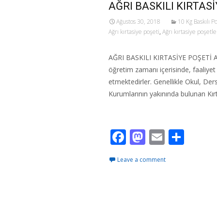
AĞRI BASKILI KIRTAS
Ağustos 30, 2018
10 Kg Baskılı P
Ağrı kırtasiye poşeti
,
Ağrı kırtasiye poşetle
AĞRI BASKILI KIRTASİYE POŞETİ Ağrı
öğretim zamanı içerisinde, faaliyet g
etmektedirler. Genellikle Okul, Der
Kurumlarının yakınında bulunan Kır
Read More…
F
M
E
S
ac
as
m
h
Leave a comment
e
to
ai
ar
b
d
l
e
o
o
o
n