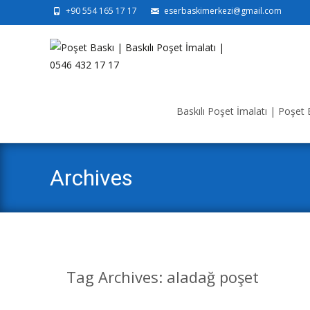
+90 554 165 17 17
eserbaskimerkezi@gmail.com
Skip
to
Baskılı Poşet İmalatı | Poşet B
content
Archives
Tag Archives: aladağ poşet