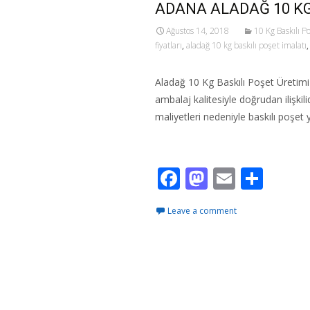
ADANA ALADAĞ 10 KG
Ağustos 14, 2018
10 Kg Baskılı P
fiyatları
,
aladağ 10 kg baskılı poşet imalatı
Aladağ 10 Kg Baskılı Poşet Üretimi 
ambalaj kalitesiyle doğrudan ilişkili
maliyetleri nedeniyle baskılı poşet 
Read More…
F
M
E
S
ac
as
m
h
Leave a comment
e
to
ai
ar
b
d
l
e
o
o
o
n