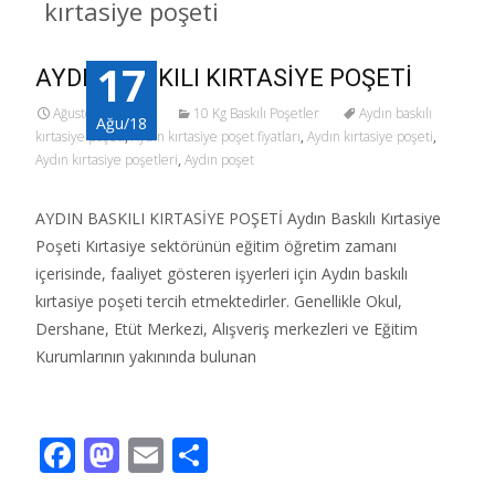
kırtasiye poşeti
17
AYDIN BASKILI KIRTASİYE POŞETİ
Ağustos 17, 2018
10 Kg Baskılı Poşetler
Aydın baskılı
Ağu/18
kırtasiye poşeti
,
Aydın kırtasiye poşet fiyatları
,
Aydın kırtasiye poşeti
,
Aydın kırtasiye poşetleri
,
Aydın poşet
AYDIN BASKILI KIRTASİYE POŞETİ Aydın Baskılı Kırtasiye
Poşeti Kırtasiye sektörünün eğitim öğretim zamanı
içerisinde, faaliyet gösteren işyerleri için Aydın baskılı
kırtasiye poşeti tercih etmektedirler. Genellikle Okul,
Dershane, Etüt Merkezi, Alışveriş merkezleri ve Eğitim
Kurumlarının yakınında bulunan
Read More…
F
M
E
S
ac
as
m
h