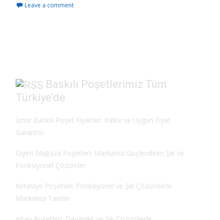
Leave a comment
e
to
ai
ar
b
d
l
e
o
o
o
n
k
Baskılı Poşetlerimiz Tüm
Türkiye’de
İzmir Baskılı Poşet Fiyatları: Kalite ve Uygun Fiyat
Garantisi
Giyim Mağaza Poşetleri: Markanızı Güçlendiren Şık ve
Fonksiyonel Çözümler
Kırtasiye Poşetleri: Fonksiyonel ve Şık Çözümlerle
Markanızı Tanıtın
Kitap Poşetleri: Dayanıklı ve Şık Çözümlerle