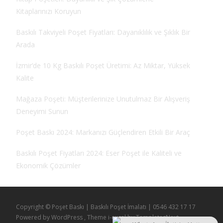
Kitaplarınızı Koruyun
Baskılı Takviyeli Poşet Fiyatları: Dayanıklılık ve Şıklık Bir
Arada
İzmir’de 10 Kg Baskılı Poşet Üretimi: Az Miktar, Yüksek
Kalite
Mağaza Poşeti: Müşterilerinize Unutulmaz Bir Alışveriş
Deneyimi Sunun
Poşet Baskı 2024: Markanızı Güçlendiren Etkili Bir Araç
Baskılı Poşet Fiyatları 2024: Eser Poşet ile Kaliteli ve
Ekonomik Çözümler
Copyright © Poşet Baskı | Baskılı Poşet İmalatı | 0546 432 17 17
Powered by WordPress
, Theme
i-excel
by TemplatesNext.